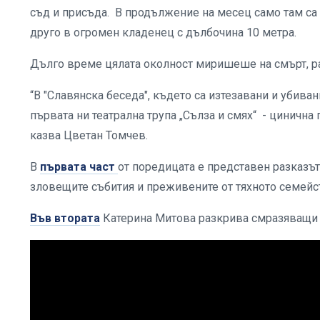
съд и присъда. В продължение на месец само там са 
друго в огромен кладенец с дълбочина 10 метра.
Дълго време цялата околност миришеше на смърт, ра
“В "Славянска беседа", където са изтезавани и убиван
първата ни театрална трупа „Сълза и смях“ - цинична 
казва Цветан Томчев.
В
първата част
от поредицата е представен разказът
зловещите събития и преживените от тяхното семейс
Във втората
Катерина Митова разкрива смразяващи 