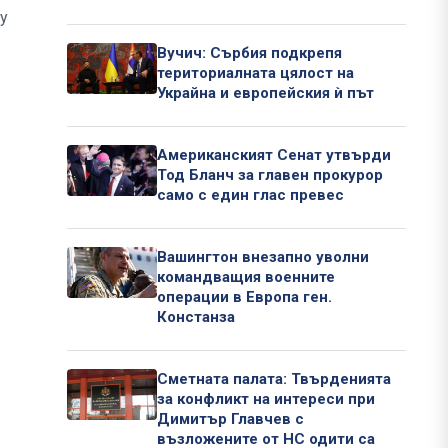
у
Вучич: Сърбия подкрепя
териториалната цялост на
Украйна и европейския ѝ път
Американският Сенат утвърди
Тод Бланч за главен прокурор
само с един глас превес
Вашингтон внезапно уволни
командващия военните
операции в Европа ген.
Констанза
Сметната палата: Твърденията
за конфликт на интереси при
Димитър Главчев с
възложените от НС одити са