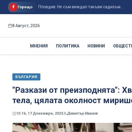
ството в Пловдив: Не съм виждал такъви садизъм ...
Вучич
Горещо
8 Август, 2026
МНЕНИЯ
ПОЛИТИКА
НОВИНИ
ОБЩЕСТ
БЪЛГАРИЯ
"Разкази от преизподнята": Х
тела, цялата околност мириш
15:16, 17 Декември, 2023
Димитър Иванов