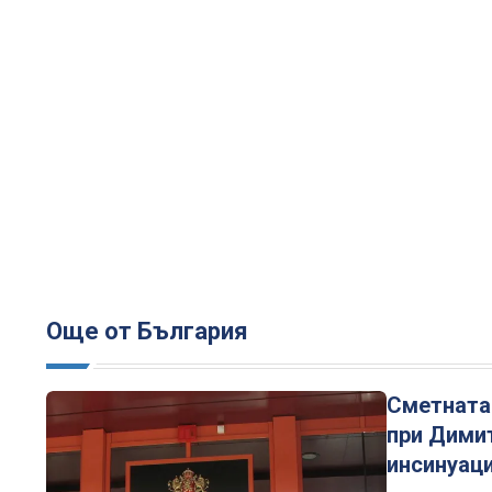
Още от България
Сметната 
при Димит
инсинуац