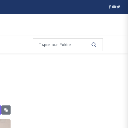
я ѝ път...
Американският Сенат утвърди Тод Бланч за главе