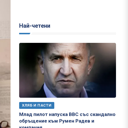
Най-четени
ХЛЯБ И ПАСТИ
Млад пилот напуска ВВС със скандално
обръщение към Румен Радев и
компания