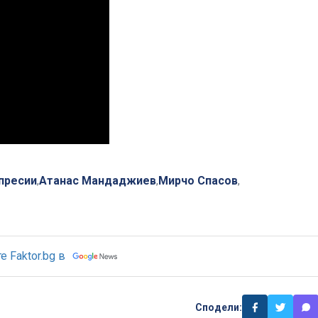
пресии
Атанас Мандаджиев
Мирчо Спасов
,
,
,
 Faktor.bg в
Сподели: