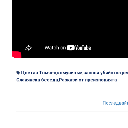
Цветан Томчев
комунизъм
васови убийства
ре
,
,
,
Славянска беседа
Разкази от преизподнята
,
Последвайте