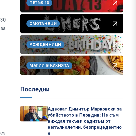
ПЕТЪК 13
 30
СМОТАНЯЦИ
 за
РОЖДЕННИЦИ
МАГИИ В КУХНЯТА
Последни
Адвокат Димитър Марковски за
убийството в Пловдив: Не съм
виждал такъви садизъм от
непълнолетни, безпрецедентно
без
е