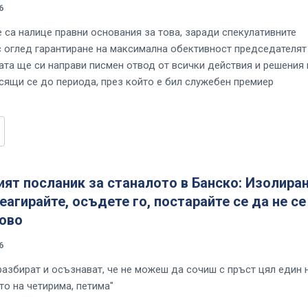
6
е са налице правни основания за това, заради спекулативните
с оглед гарантиране на максимална обективност председателят
ата ще си направи писмен отвод от всички действия и решения 
асящи се до периода, през който е бил служебен премиер
ят посланик за станалото в Банско: Изолира
реагирайте, осъдете го, постарайте се да не се
ново
6
разбират и осъзнават, че не можеш да сочиш с пръст цял един 
то на четирима, петима"