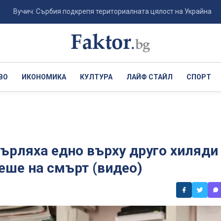
: Сърбия подкрепя териториалната цялост на Украйна и европейски
ВО
ИКОНОМИКА
КУЛТУРА
ЛАЙФ СТАЙЛ
СПОРТ
върляха едно върху друго хиляди
еше на смърт (видео)