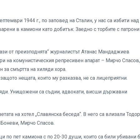
птември 1944 г., по заповед на Сталин, у нас са избити над
варени в камиони като добитък. Заедно с торбите с патрони
кази от преизподнята“ журналистът Атанас Мандаджиев
ури на комунистическия репресивен апарат – Мирчо Спасов,
 за смъртта на хиляди хора.
защото нещата, които му разказва, не са лицеприятни.
ляди. Унищожени са съдии, адвокати, висши държавни
зетата на хотел „Славянска беседа“. В него са влизали Тодор
 Боневи, Мирчо Спасов.
и по пет камиона с по 20-30 души, които са били убивани 