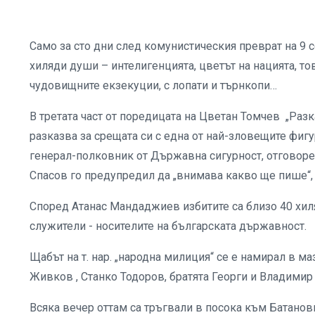
Само за сто дни след комунистическия преврат на 9 се
хиляди души – интелигенцията, цветът на нацията, то
чудовищните екзекуции, с лопати и търнкопи…
В третата част от поредицата на Цветан Томчев „Раз
разказва за срещата си с една от най-зловещите фиг
генерал-полковник от Държавна сигурност, отговорен
Спасов го предупредил да „внимава какво ще пише“, 
Според Атанас Мандаджиев избитите са близо 40 хи
служители - носителите на българската държавност.
Щабът на т. нар. „народна милиция“ се е намирал в ма
Живков , Станко Тодоров, братята Георги и Владимир
Всяка вечер оттам са тръгвали в посока към Батановц