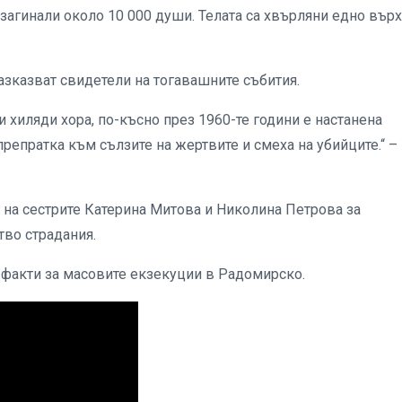
загинали около 10 000 души. Телата са хвърляни едно върх
зказват свидетели на тогавашните събития.
и хиляди хора, по-късно през 1960-те години е настанена
препратка към сълзите на жертвите и смеха на убийците.“ –
 на сестрите Катерина Митова и Николина Петрова за
тво страдания.
факти за масовите екзекуции в Радомирско.