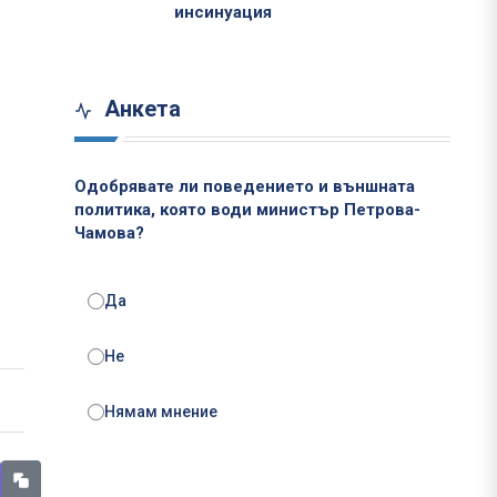
инсинуация
Анкета
Одобрявате ли поведението и външната
политика, която води министър Петрова-
Чамова?
Да
Не
Нямам мнение