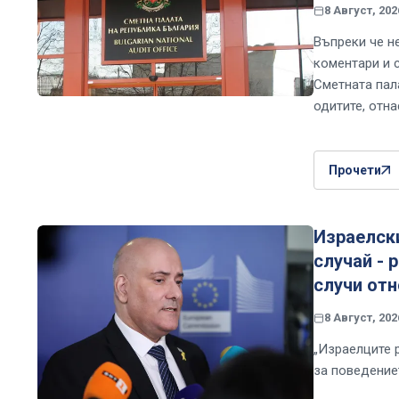
8 Август, 202
Въпреки че н
коментари и 
Сметната пал
одитите, отн
Прочети
Израелски
случай - 
случи от
8 Август, 202
„Израелците 
за поведение