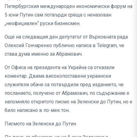
Петербургския международен икономически форум на
5 юни Путин сам потвърди среща с неназован
„неофициален“ руски бизнесмен.
Още на следващия ден депутатът от Върховната рада
Олексий Гончаренко публично написа в Telegram, че
става дума именно за Абрамович.
От Офиса на президента на Украйна са отказали
коментар. Двама високопоставени украински
служители обаче са потвърдили пред изданието, че
посланието, получено от Абрамович, по съдържание е
напомняло откритото писмо на Зеленски до Путин, но е
било написано в по-мек тон.
Писмото на Зеленски до Путин