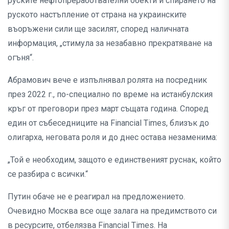
руските нефтопреработвателни обекти и спирането на
руското настъпление от страна на украинските
въоръжени сили ще засилят, според наличната
информация, „стимула за незабавно прекратяване на
огъня“.
Абрамович вече е изпълнявал ролята на посредник
през 2022 г., по-специално по време на истанбулския
кръг от преговори през март същата година. Според
един от събеседниците на Financial Times, близък до
олигарха, неговата роля и до днес остава незаменима:
„Той е необходим, защото е единственият руснак, който
се разбира с всички.“
Путин обаче не е реагирал на предложението.
Очевидно Москва все още залага на предимството си
в ресурсите, отбелязва Financial Times. На