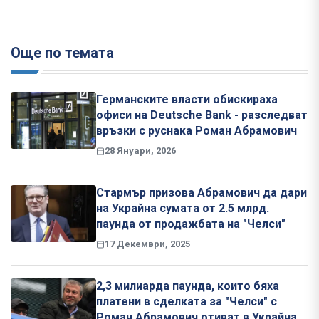
Още по темата
Германските власти обискираха
офиси на Deutsche Bank - разследват
връзки с руснака Роман Абрамович
28 Януари, 2026
Стармър призова Абрамович да дари
на Украйна сумата от 2.5 млрд.
паунда от продажбата на "Челси"
17 Декември, 2025
2,3 милиарда паунда, които бяха
платени в сделката за "Челси" с
Роман Абрамович отиват в Украйна