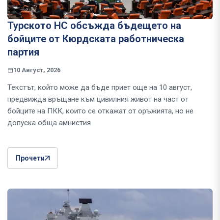
Турското НС обсъжда бъдещето на
бойците от Кюрдската работническа
партия
10 Август, 2026
Текстът, който може да бъде приет още на 10 август,
предвижда връщане към цивилния живот на част от
бойците на ПКК, които се откажат от оръжията, но не
допуска обща амнистия
Прочети