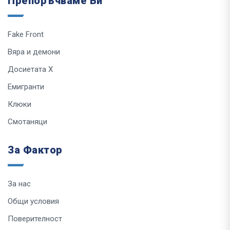
Препоръчваме Ви
Fake Front
Вяра и демони
Досиетата Х
Емигранти
Клюки
Смотаняци
За Фактор
За нас
Общи условия
Поверителност