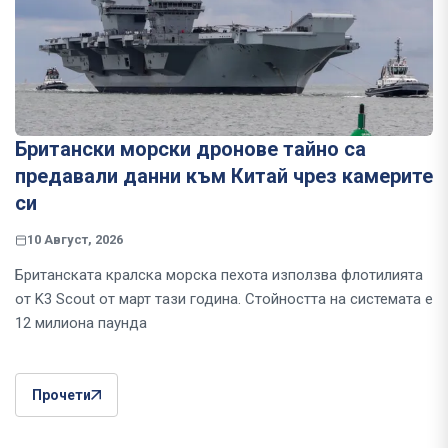
Британски морски дронове тайно са
предавали данни към Китай чрез камерите
си
10 Август, 2026
Британската кралска морска пехота използва флотилията
от K3 Scout от март тази година. Стойността на системата е
12 милиона паунда
Прочети