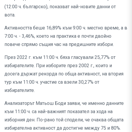
(12:00 ч. българско), показват най-новите данни от
вота.
Активността беше 16,89% към 9:00 ч. местно време, а в
7:00 ч. - 3,46%, което на практика е почти двойно
повече спрямо същия час на предишните избори.
През 2022 г. към 11:00 ч. бяха гласували 25,77% от
избирателите. При изборите през 2002 г., които и
досега държат рекорда по обща активност, на втория
тур към 11:00 ч. участие са взели 30,27% от
избирателите.
Анализаторът Матьош Боди заяви, че именно данните
към 11:00 ч. са най-важният показател за хода на
изборния ден. По-рано той сподели, че очаква общата
избирателна активност да достигне между 75 и 80%.