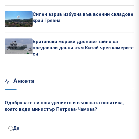
Силен взрив избухна във военни складове
край Трявна
Британски морски дронове тайно са
предавали данни към Китай чрез камерите
си
Анкета
Одобрявате ли поведението и външната политика,
която води министър Петрова-Чамова?
Да