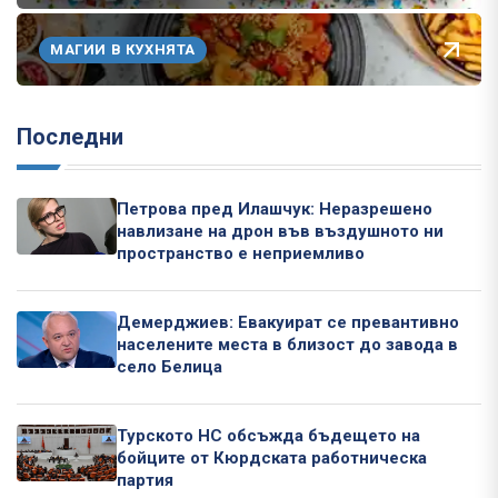
МАГИИ В КУХНЯТА
Последни
Петрова пред Илашчук: Неразрешено
навлизане на дрон във въздушното ни
пространство е неприемливо
Демерджиев: Евакуират се превантивно
населените места в близост до завода в
село Белица
Турското НС обсъжда бъдещето на
бойците от Кюрдската работническа
партия