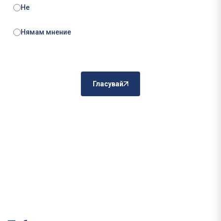
Не
Нямам мнение
Гласувай