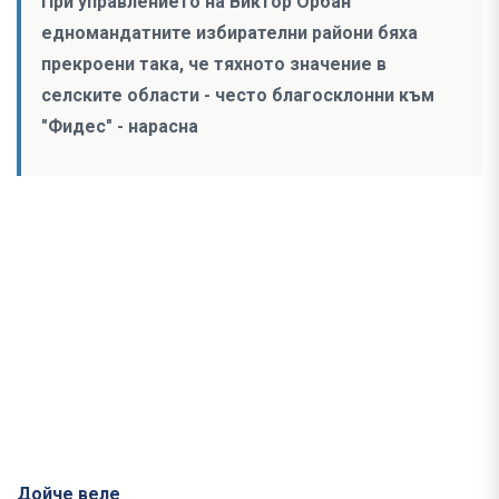
При управлението на Виктор Орбан
едномандатните избирателни райони бяха
прекроени така, че тяхното значение в
селските области - често благосклонни към
"Фидес" - нарасна
Дойче веле