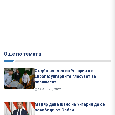
Още по темата
Съдбовен ден за Унгария и за
Европа: унгарците гласуват за
парламент
12 Април, 2026
Мадяр дава шанс на Унгария да се
освободи от Орбан