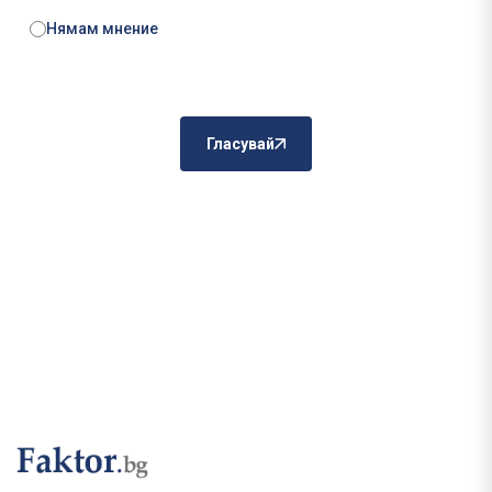
Нямам мнение
Гласувай