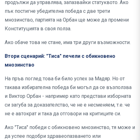
продължи да управлява, запазвайки статуквото. Ако
пък постигне убедителна победа с две трети
мнозинство, партията на Орбан ще може да промени
Конституцията в своя полза.
Ако обаче това не стане, има три други възможности.
Втори сценарий: "Тиса" печели с обикновено
мнозинство
На пръв поглед това би било успех за Мадяр. Но от
такава избирателна победа би могъл да се възползва
и Виктор Орбан - например като представи изборната
си загуба за доказателство, че не е несменяем, т.е. че
не е автократ и така да отговори на критиците си.
Ако "Тиса" победи с обикновено мнозинство, тя може и
да успее подобри здравеопазването или