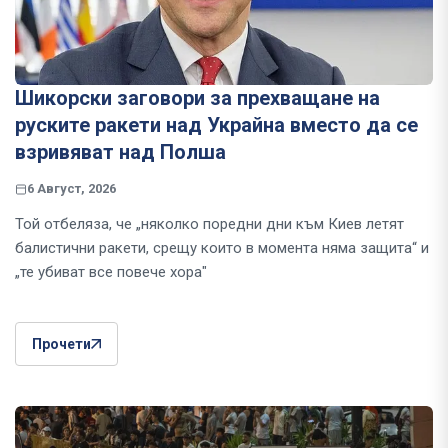
Шикорски заговори за прехващане на
руските ракети над Украйна вместо да се
взривяват над Полша
6 Август, 2026
Той отбеляза, че „няколко поредни дни към Киев летят
балистични ракети, срещу които в момента няма защита“ и
„те убиват все повече хора"
Прочети