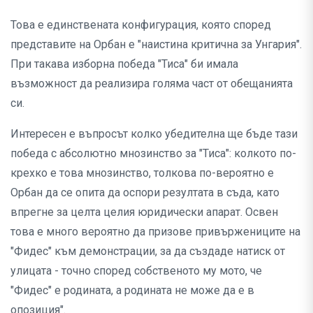
Това е единствената конфигурация, която според
представите на Орбан е "наистина критична за Унгария".
При такава изборна победа "Тиса" би имала
възможност да реализира голяма част от обещанията
си.
Интересен е въпросът колко убедителна ще бъде тази
победа с абсолютно мнозинство за "Тиса": колкото по-
крехко е това мнозинство, толкова по-вероятно е
Орбан да се опита да оспори резултата в съда, като
впрегне за целта целия юридически апарат. Освен
това е много вероятно да призове привържениците на
"Фидес" към демонстрации, за да създаде натиск от
улицата - точно според собственото му мото, че
"Фидес" е родината, а родината не може да е в
опозиция".