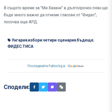
В същото време за "Ми Хазанк" в дългосрочен план ще
бъде много важно да отнеме гласове от "Фидес",
посочва още АРД.
Унгария
избори
четири сценария
бъдеще
,
,
,
,
ФИДЕС
ТИСА
,
Последвайте Faktor.bg в
Сподели: