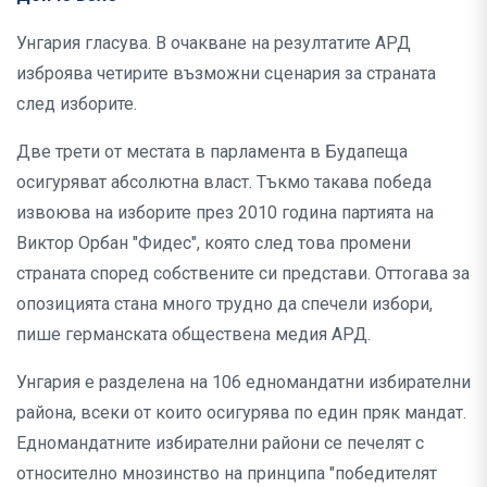
Унгария гласува. В очакване на резултатите АРД
изброява четирите възможни сценария за страната
след изборите.
Две трети от местата в парламента в Будапеща
осигуряват абсолютна власт. Тъкмо такава победа
извоюва на изборите през 2010 година партията на
Виктор Орбан "Фидес", която след това промени
страната според собствените си представи. Оттогава за
опозицията стана много трудно да спечели избори,
пише германската обществена медия АРД.
Унгария е разделена на 106 едномандатни избирателни
района, всеки от които осигурява по един пряк мандат.
Едномандатните избирателни райони се печелят с
относително мнозинство на принципа "победителят