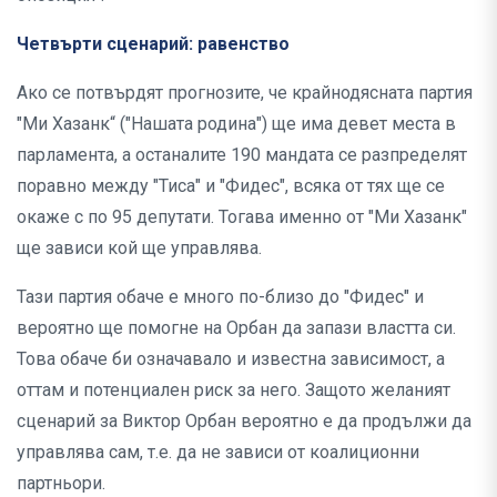
Четвърти сценарий: равенство
Ако се потвърдят прогнозите, че крайнодясната партия
"Ми Хазанк“ ("Нашата родина") ще има девет места в
парламента, а останалите 190 мандата се разпределят
поравно между "Тиса" и "Фидес", всяка от тях ще се
окаже с по 95 депутати. Тогава именно от "Ми Хазанк"
ще зависи кой ще управлява.
Тази партия обаче е много по-близо до "Фидес" и
вероятно ще помогне на Орбан да запази властта си.
Това обаче би означавало и известна зависимост, а
оттам и потенциален риск за него. Защото желаният
сценарий за Виктор Орбан вероятно е да продължи да
управлява сам, т.е. да не зависи от коалиционни
партньори.