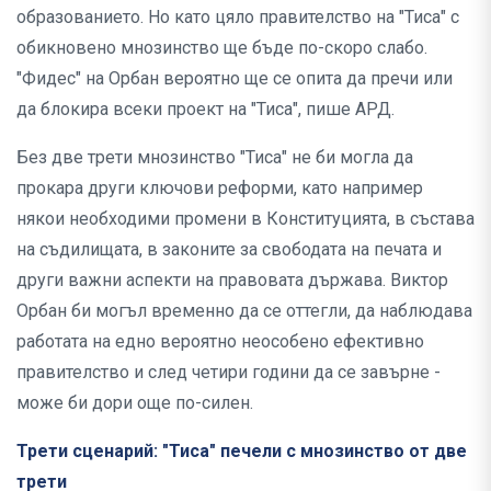
образованието. Но като цяло правителство на "Тиса" с
обикновено мнозинство ще бъде по-скоро слабо.
"Фидес" на Орбан вероятно ще се опита да пречи или
да блокира всеки проект на "Тиса", пише АРД.
Без две трети мнозинство "Тиса" не би могла да
прокара други ключови реформи, като например
някои необходими промени в Конституцията, в състава
на съдилищата, в законите за свободата на печата и
други важни аспекти на правовата държава. Виктор
Орбан би могъл временно да се оттегли, да наблюдава
работата на едно вероятно неособено ефективно
правителство и след четири години да се завърне -
може би дори още по-силен.
Трети сценарий: "Тиса" печели с мнозинство от две
трети