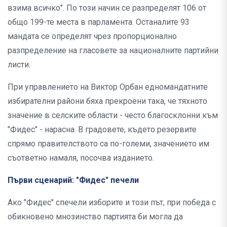
взима всичко". По този начин се разпределят 106 от
общо 199-те места в парламента. Останалите 93
мандата се определят чрез пропорционално
разпределение на гласовете за националните партийни
листи.
При управлението на Виктор Орбан едномандатните
избирателни райони бяха прекроени така, че тяхното
значение в селските области - често благосклонни към
"Фидес" - нарасна. В градовете, където резервите
спрямо правителството са по-големи, значението им
съответно намаля, посочва изданието.
Първи сценарий: "Фидес" печели
Ако "Фидес" спечели изборите и този път, при победа с
обикновено мнозинство партията би могла да