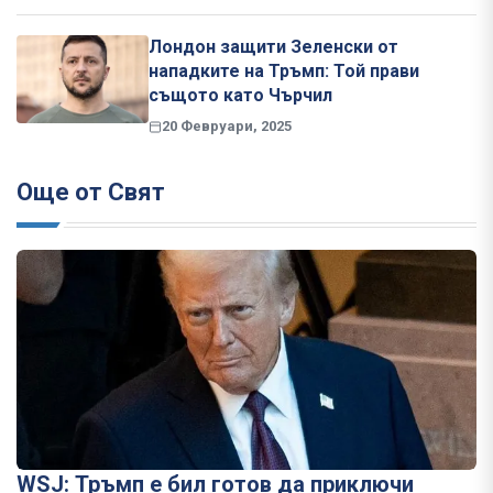
Лондон защити Зеленски от
нападките на Тръмп: Той прави
същото като Чърчил
20 Февруари, 2025
Още от Свят
WSJ: Тръмп е бил готов да приключи