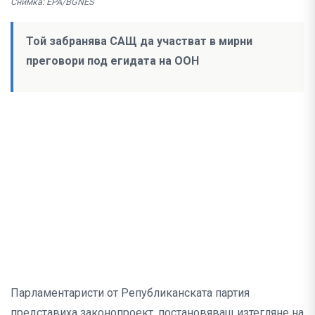
Снимка: EPA/BGNES
Той забранява САЩ да участват в мирни
преговори под егидата на ООН
Парламентаристи от Републиканската партия
представиха законопроект, постановяващ изтегляне на