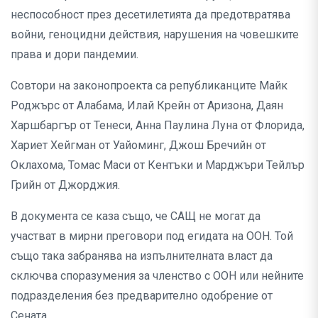
неспособност през десетилетията да предотвратява
войни, геноцидни действия, нарушения на човешките
права и дори пандемии.
Совтори на законопроекта са републиканците Майк
Роджърс от Алабама, Илай Крейн от Аризона, Даян
Харшбаргър от Тенеси, Анна Паулина Луна от Флорида,
Хариет Хейгман от Уайоминг, Джош Бречийн от
Оклахома, Томас Маси от Кентъки и Марджъри Тейлър
Грийн от Джорджия.
В документа се каза също, че САЩ не могат да
участват в мирни преговори под егидата на ООН. Той
също така забранява на изпълнителната власт да
сключва споразумения за членство с ООН или нейните
подразделения без предварително одобрение от
Сената.