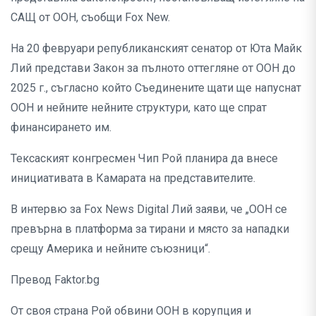
САЩ от ООН, съобщи Fox New.
На 20 февруари републиканският сенатор от Юта Майк
Лий представи Закон за пълното оттегляне от ООН до
2025 г., съгласно който Съединените щати ще напуснат
ООН и нейните нейните структури, като ще спрат
финансирането им.
Тексаският конгресмен Чип Рой планира да внесе
инициативата в Камарата на представителите.
В интервю за Fox News Digital Лий заяви, че „ООН се
превърна в платформа за тирани и място за нападки
срещу Америка и нейните съюзници“.
Превод Faktor.bg
От своя страна Рой обвини ООН в корупция и