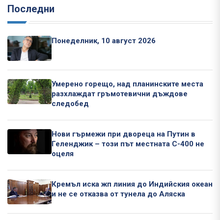
Последни
Понеделник, 10 август 2026
Умерено горещо, над планинските места
разхлаждат гръмотевични дъждове
следобед
Нови гърмежи при двореца на Путин в
Геленджик – този път местната С-400 не
оцеля
Кремъл иска жп линия до Индийския океан
и не се отказва от тунела до Аляска