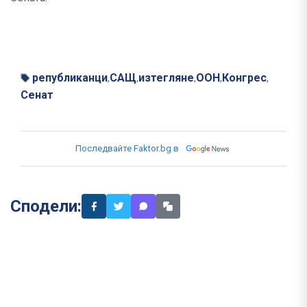
републиканци
САЩ
изтегляне
ООН
Конгрес
,
,
,
,
,
Сенат
Последвайте Faktor.bg в
Сподели: