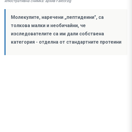
илюстративна снимка: архив Faktor.bg
Молекулите, наречени „пептидеини", са
толкова малки и необичайни, че
изследователите са им дали собствена
категория - отделна от стандартните протеини