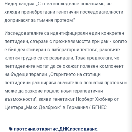
Нидерландия. „С това изследване показваме, че
хиляди пренебрегвани генетични последователности
допринасят за тъмния протеом."
Изследователите са идентифицирали един конкретен
пептидеин, свързан с преживяемостта при рак - когато
е бил деактивиран в лабораторни тестове, раковите
клетки трудно са се развивали. Това предполага, че
пептидеините могат да се окажат полезен компонент
на бъдещи терапии. „Откритието на стотици
пептидеини разширява значително познатия протеом и
може да разкрие изцяло нови терапевтични
възможности", заяви генетикът Норберт Хюбнер от
Центъра „Макс Делбрюк" в Германия./ БГНЕС
протеини
откритие
ДНК
изследване
,
,
,
,