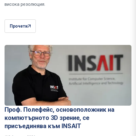
висока резолюция.
Прочети
Проф. Полефейс, основоположник на
компютърното 3D зрение, се
присъединява към INSAIT