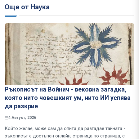
Още от Наука
Ръкописът на Войнич - вековна загадка,
която нито човешкият ум, нито ИИ успява
да разкрие
4 Август, 2026
Който желае, може сам да опита да разгадае тайната -
ръкописът е достъпен онлайн, страница по страница, с