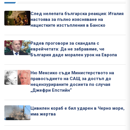
След нелепата българска реакция: Италия
настоява за пълно изясняване на
нацистките изстъпления в Банско
Радев проговори за скандала с
еврейчетата: Да не забравяме, че
България даде морален урок на Европа
Ню Мексико съди Министерството на
правосъдието на САЩ за достъп до
нецензурираните досиета по случая
„Джефри Епстийн“
Цивилен кораб е бил ударен в Черно море,
има жертва