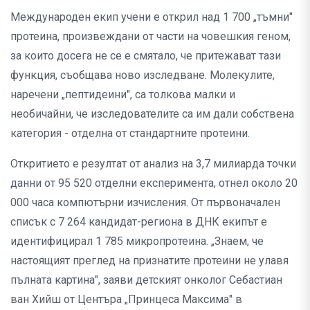
Международен екип учени е открил над 1 700 „тъмни"
протеина, произвеждани от части на човешкия геном,
за които досега не се е смятало, че притежават тази
функция, съобщава ново изследване. Молекулите,
наречени „пептидеини", са толкова малки и
необичайни, че изследователите са им дали собствена
категория - отделна от стандартните протеини.
Откритието е резултат от анализ на 3,7 милиарда точки
данни от 95 520 отделни експеримента, отнел около 20
000 часа компютърни изчисления. От първоначален
списък с 7 264 кандидат-региона в ДНК екипът е
идентифицирал 1 785 микропротеина. „Знаем, че
настоящият преглед на признатите протеини не улавя
пълната картина", заяви детският онколог Себастиан
ван Хийш от Центъра „Принцеса Максима" в