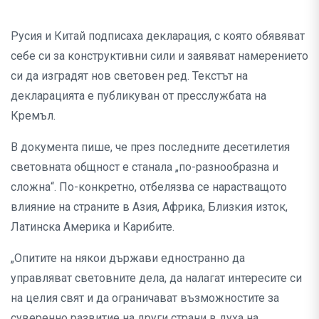
Русия и Китай подписаха декларация, с която обявяват
себе си за конструктивни сили и заявяват намерението
си да изградят нов световен ред. Текстът на
декларацията е публикуван от пресслужбата на
Кремъл.
В документа пише, че през последните десетилетия
световната общност е станала „по-разнообразна и
сложна“. По-конкретно, отбелязва се нарастващото
влияние на страните в Азия, Африка, Близкия изток,
Латинска Америка и Карибите.
„Опитите на някои държави едностранно да
управляват световните дела, да налагат интересите си
на целия свят и да ограничават възможностите за
суверенно развитие на други страни в духа на