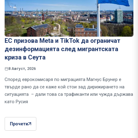
ЕС призова Meta и TikTok да ограничат
дезинформацията след мигрантската
криза в Сеута
8 Август, 2026
Според еврокомисаря по миграцията Магнус Брунер е
твърде рано да се каже кой стои зад дирижирането на
ситуацията – дали това са трафиканти или чужда държава
като Русия
Прочети