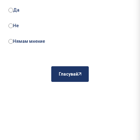
Да
Не
Нямам мнение
Гласувай