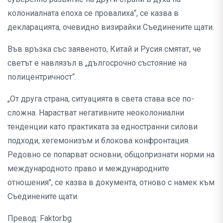
колониалната епоха се провалиха“, се казва в
декларацията, очевидно визирайки Съединените щати.
Във връзка със заявеното, Китай и Русия смятат, че
светът е навлязъл в „дългосрочно състояние на
полицентричност“.
„От друга страна, ситуацията в света става все по-
сложна. Нарастват негативните неоколониални
тенденции като практиката за едностранни силови
подходи, хегемонизъм и блокова конфронтация.
Редовно се попарват основни, общопризнати норми на
международното право и международните
отношения", се казва в документа, отново с намек към
Съединените щати.
Превод: Faktor.bg