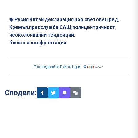
Русия
Китай
декларация
нов световен ред
,
,
,
,
Кремъл
пресслужба
САЩ
полицентричност
,
,
,
,
неоколониални тенденции
,
блокова конфронтация
Последвайте Faktor.bg в
Сподели: