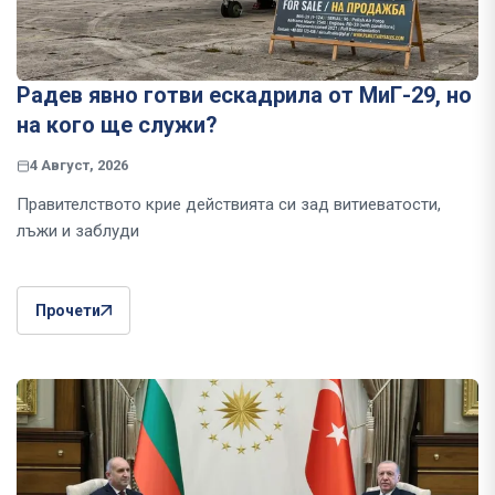
Радев явно готви ескадрила от МиГ-29, но
на кого ще служи?
4 Август, 2026
Правителството крие действията си зад витиеватости,
лъжи и заблуди
Прочети