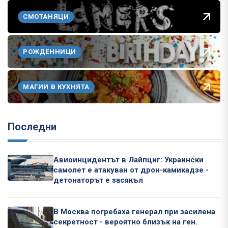
СМОТАНЯЦИ
РОЖДЕННИЦИ
МАГИИ В КУХНЯТА
Последни
Авиоинцидентът в Лайпциг: Украински
самолет е атакуван от дрон-камикадзе -
детонаторът е засякъл
В Москва погребаха генерал при засилена
секретност - вероятно близък на ген.