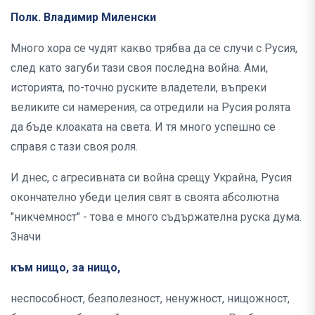
Полк. Владимир Миленски
Много хора се чудят какво трябва да се случи с Русия,
след като загуби тази своя последна война. Ами,
историята, по-точно руските владетели, въпреки
великите си намерения, са отредили на Русия ролята
да бъде клоаката на света. И тя много успешно се
справя с тази своя роля.
И днес, с агресивната си война срещу Украйна, Русия
окончателно убеди целия свят в своята абсолютна
"никчемност" - това е много съдържателна руска дума.
Значи
към нищо, за нищо,
неспособност, безполезност, ненужност, нищожност,