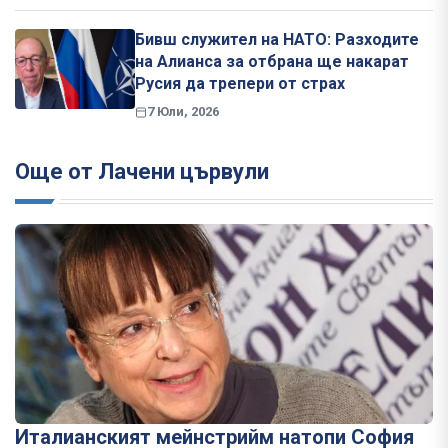
Бивш служител на НАТО: Разходите
на Алианса за отбрана ще накарат
Русия да трепери от страх
7 Юли, 2026
Още от Лачени цървули
Италианският мейнстрийм натопи София