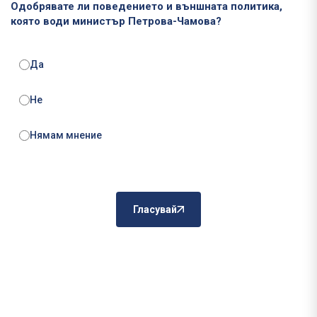
Одобрявате ли поведението и външната политика,
която води министър Петрова-Чамова?
Да
Не
Нямам мнение
Гласувай