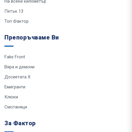
На всеки километър
Петък 13
Топ Фактор
Препоръчваме Ви
Fake Front
Вяра и демони
Досиетата Х
Емигранти
Клюки
Смотаняци
За Фактор