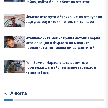
Чайко, който беше обект на атентат
Йеменските хути обявиха, че са атакували
още два саудитски петролни танкера
Италианският мейнстрийм натопи София
като локация и бърлога на младите
неонацисти, но такива ли са фактите?
Ген. Замир: Израелската армия ще
продължи да действа изпреварващо в
ивицата Газа
Анкета