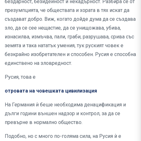
бездарност, безидейност и некадърност. Разбира се от
презумпцията, че обществата и хората в тях искат да
създават добро. Виж, когато дойде дума да се създава
зло, да се сее нещастие, да се унищожава, убива,
изнасилва, измъчва, пали, граби, разрушава, срива със
земята и така нататък умения, тук руският човек е
безкрайно изобретателен и способен. Русия е способна
единствено на зловредност.
Русия, това е
отровата на човешката цивилизация
На Германия ѝ беше необходима денацификация и
дълги години външен надзор и контрол, за да се
превърне в нормално общество.
Подобно, но с много по-голяма сила, на Русия ѝ е