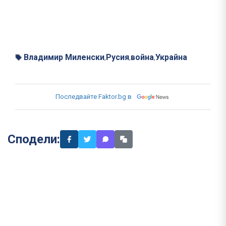
Владимир Миленски
Русия
война
Украйна
,
,
,
Последвайте Faktor.bg в
Сподели: