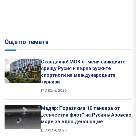
Още по темата
Скандално! МОК отмени санкциите
срещу Русия и върна руските
спортисти на международните
турнири
7 Юли, 2026
Мадяр: Поразихме 10 танкера от
„сенчестия флот“ на Русия в Азовско
море за едно денонощие
7 Юли, 2026