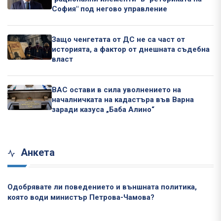
София" под негово управление
Защо ченгетата от ДС не са част от
историята, а фактор от днешната съдебна
власт
ВАС остави в сила уволнението на
началничката на кадастъра във Варна
заради казуса „Баба Алино“
Анкета
Одобрявате ли поведението и външната политика,
която води министър Петрова-Чамова?