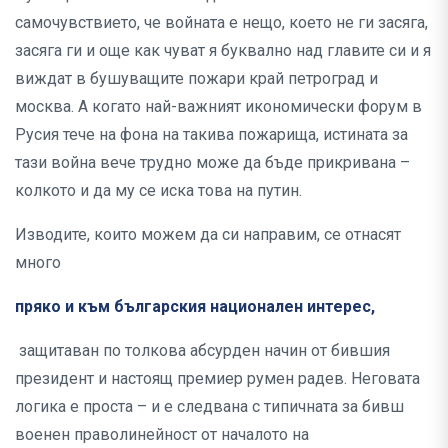
самочувствието, че войната е нещо, което не ги засяга,
засяга ги и още как чуват я буквално над главите си и я
виждат в бушуващите пожари край петроград и
москва. А когато най-важният икономически форум в
Русия тече на фона на такива пожарища, истината за
тази война вече трудно може да бъде прикривана –
колкото и да му се иска това на путин.
Изводите, които можем да си направим, се отнасят
много
пряко и към българския национален интерес,
защитаван по толкова абсурден начин от бившия
президент и настоящ премиер румен радев. Неговата
логика е проста – и е следвана с типичната за бивш
военен праволинейност от началото на