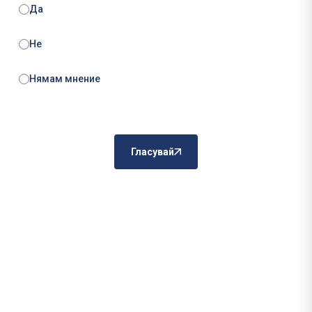
Да
Не
Нямам мнение
Гласувай