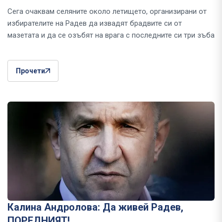
Сега очаквам селяните около летището, организирани от
избирателите на Радев да извадят брадвите си от
мазетата и да се озъбят на врага с последните си три зъба
Прочети
Калина Андролова: Да живей Радев,
ПОРЕДНИЯТ!