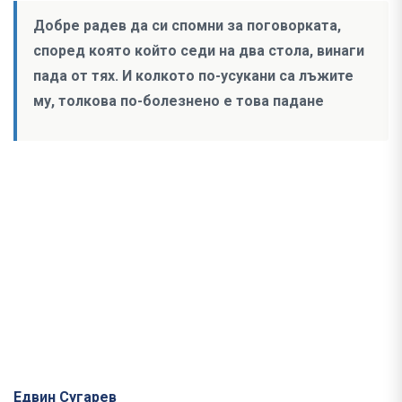
Добре радев да си спомни за поговорката,
според която който седи на два стола, винаги
пада от тях. И колкото по-усукани са лъжите
му, толкова по-болезнено е това падане
Едвин Сугарев