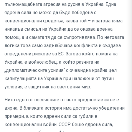
пълномащабната агресия на русия в Украйна. Една
ядрена сила не може да бъде победена с
конвенционални средства, казва той – и затова няма
никакъв смисъл на Украйна да се оказва военна
помощ, а и самата тя да се съпротивлява. По неговата
логика това само задълбочава конфликта и създава
определени рискове за ЕС. Затова който помага на
Украйна, е войнолюбец, а който разчита на
„дипломатическите усилия“ с очевидна крайна цел
капитулацията на Украйна при наложени от путин
условия, е защитник на световния мир.
Нито едно от посочените от него предпоставки не е
вярна. В близката история има достатъчно убедителни
примери, в които ядрени сили са губили в
конвенционални войни. СССР беше ядрена сила,