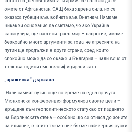
когато на „непобедимата“ й армия се наложи да се
омете от Афганистан. САЩ бяха ядрена сила, но се
оказаха губещи във войната във Виетнам. Нямаме
никакви основания да смятаме, че ако Украйна
капитулира, ще настъпи траен мир – напротив, имаме
безкрайно много аргументи за това, че агресията на
путин ще продължи в други страни, сред които
спокойно може да се окаже и България – нали вече от
толкова години сме квалифицирани като
„вражеска“ държава
Нали самият путин още по време на една прочута
Мюнхенска конференция формулира своите цели –
връщане към геополитическото статукво от падането
на Берлинската стена – особено що се отнася до зоните
на влияние, в които тъкмо ние бяхме най-верния руски