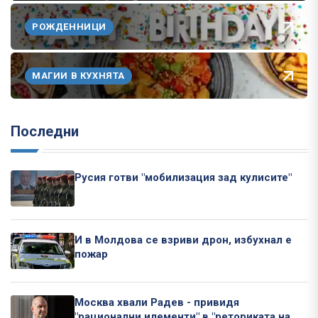
РОЖДЕННИЦИ
МАГИИ В КУХНЯТА
Последни
Русия готви "мобилизация зад кулисите"
И в Молдова се взриви дрон, избухнал е
пожар
Москва хвали Радев - привидя
"рационални илементи" в "реториката на