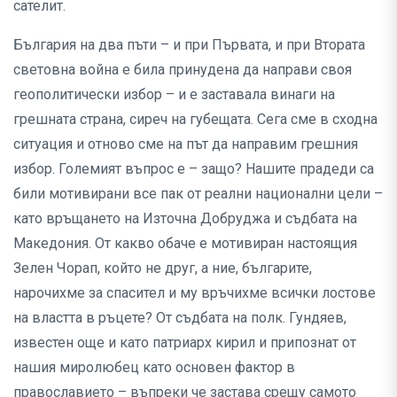
сателит.
България на два пъти – и при Първата, и при Втората
световна война е била принудена да направи своя
геополитически избор – и е заставала винаги на
грешната страна, сиреч на губещата. Сега сме в сходна
ситуация и отново сме на път да направим грешния
избор. Големият въпрос е – защо? Нашите прадеди са
били мотивирани все пак от реални национални цели –
като връщането на Източна Добруджа и съдбата на
Македония. От какво обаче е мотивиран настоящия
Зелен Чорап, който не друг, а ние, българите,
нарочихме за спасител и му връчихме всички лостове
на властта в ръцете? От съдбата на полк. Гундяев,
известен още и като патриарх кирил и припознат от
нашия миролюбец като основен фактор в
православието – въпреки че застава срещу самото