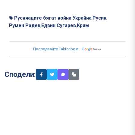
Русняаците бягат
война Украйна
Русия
,
,
,
Румен Радев
Едвин Сугарев
Крим
,
,
Последвайте Faktor.bg в
Сподели: