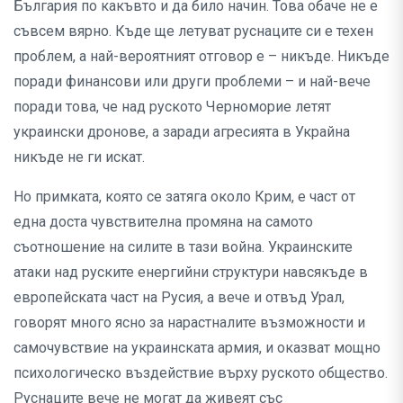
България по какъвто и да било начин. Това обаче не е
съвсем вярно. Къде ще летуват руснаците си е техен
проблем, а най-вероятният отговор е – никъде. Никъде
поради финансови или други проблеми – и най-вече
поради това, че над руското Черноморие летят
украински дронове, а заради агресията в Украйна
никъде не ги искат.
Но примката, която се затяга около Крим, е част от
една доста чувствителна промяна на самото
съотношение на силите в тази война. Украинските
атаки над руските енергийни структури навсякъде в
европейската част на Русия, а вече и отвъд Урал,
говорят много ясно за нарастналите възможности и
самочувствие на украинската армия, и оказват мощно
психологическо въздействие върху руското общество.
Руснаците вече не могат да живеят със