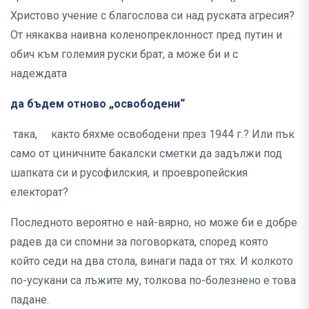
Христово учение с благослова си над руската агресия?
От някаква наивна коленопреклонност пред путин и
обич към големия руски брат, а може би и с
надеждата
да бъдем отново „освободени“
така, както бяхме освободени през 1944 г.? Или пък
само от циничните бакалски сметки да задължи под
шапката си и русофилския, и проевропейския
електорат?
Последното вероятно е най-вярно, но може би е добре
радев да си спомни за поговорката, според която
който седи на два стола, винаги пада от тях. И колкото
по-усукани са лъжите му, толкова по-болезнено е това
падане.