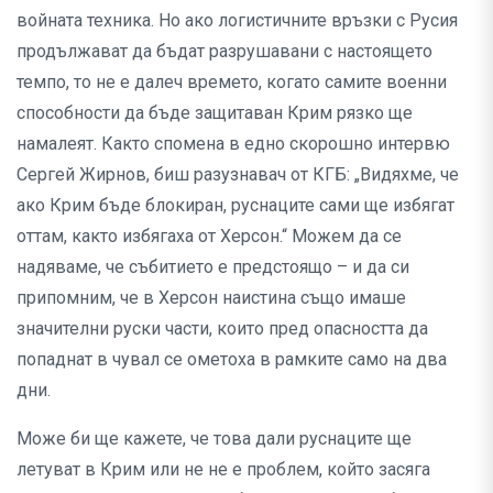
войната техника. Но ако логистичните връзки с Русия
продължават да бъдат разрушавани с настоящето
темпо, то не е далеч времето, когато самите военни
способности да бъде защитаван Крим рязко ще
намалеят. Както спомена в едно скорошно интервю
Сергей Жирнов, биш разузнавач от КГБ: „Видяхме, че
ако Крим бъде блокиран, руснаците сами ще избягат
оттам, както избягаха от Херсон.“ Можем да се
надяваме, че събитието е предстоящо – и да си
припомним, че в Херсон наистина също имаше
значителни руски части, които пред опасността да
попаднат в чувал се ометоха в рамките само на два
дни.
Може би ще кажете, че това дали руснаците ще
летуват в Крим или не не е проблем, който засяга