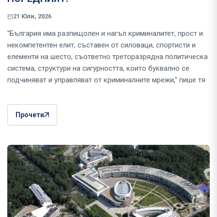
21 Юли, 2026
"България има разпищолен и нагъл криминалитет, прост и
некомпетентен елит, съставен от силоваци, спортисти и
елементи на шесто, съответно треторазрядна политическа
система, структури на сигурността, които буквално се
подчиняват и управляват от криминалните мрежи," пише тя
Прочети