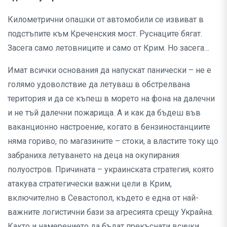
Километрични опашки от автомобили се извиват в
подстъпите към Креченския мост. Руснаците бягат.
Засега само летовниците и само от Крим. Но засега…
Имат всички основания да напускат панически – не е
голямо удоволствие да летуваш в обстрелвана
територия и да се къпеш в морето на фона на далечни
и не тъй далечни пожарища. А и как да бъдеш във
ваканционно настроение, когато в бензиностанциите
няма гориво, по магазините – стоки, а властите току що
забраниха летуването на деца на окупирания
полуостров. Причината – украинската стратегия, която
атакува стратегически важни цели в Крим,
включително в Севастопол, където е една от най-
важните логистични бази за агресията срещу Украйна.
Както и намерението да бъдат прекъснати всички