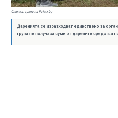
Снимка: архив на Faktor.bg
Даренията се изразходват единствено за орган
група не получава суми от дарените средства п