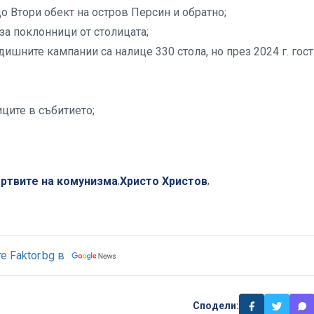
до Втори обект на остров Персин и обратно;
за поклонници от столицата;
ишните кампании са налице 330 стола, но през 2024 г. гост
ците в събитието;
ртвите на комунизма
Христо Христов
,
,
 Faktor.bg в
Сподели: