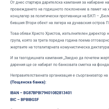
От днес стартира дарителска кампания за набиране на
провеждането на годишното поклонение в памет на 
концлагер за политически противници на БКП – „Белене
бившия Втори обект на лагера на дунавския остров П
Това обяви Христо Христов, изпълнителен директор н
група, която за трета поредна година поема отговор
жертвите на тоталитарната комунистическа диктатура
И за тазгодишната кампания „Заедно да почетем жер
дарения ще се набират по банковата сметка на фонда
Неправителствената организация е съорганизатор на
(Пощенска банка):
IBAN – BG87BPBI79401082813401
BIC – BPBIBGSF