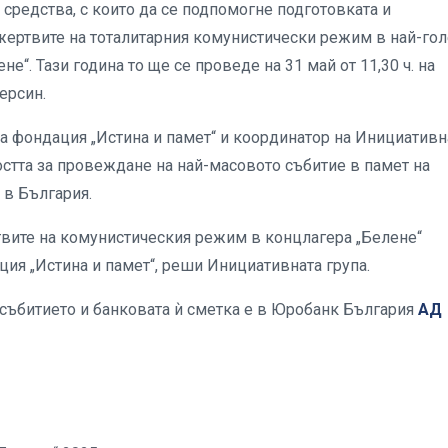
 средства, с които да се подпомогне подготовката и
жертвите на тоталитарния комунистически режим в най-го
“. Тази година то ще се проведе на 31 май от 11,30 ч. на
ерсин.
а фондация „Истина и памет“ и координатор на Инициативн
ността за провеждане на най-масовото събитие в памет на
 в България.
твите на комунистическия режим в концлагера „Белене“
ция „Истина и памет“, реши Инициативната група.
 събитието и банковата ѝ сметка е в Юробанк България
АД