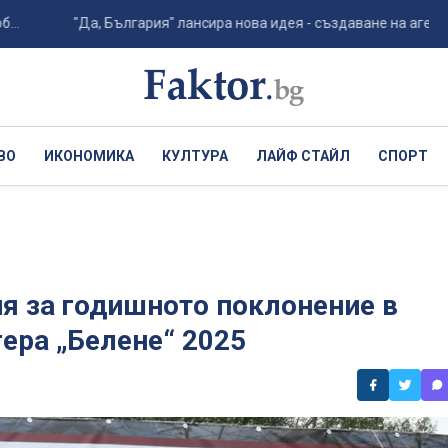
"Да, България" лансира нова идея - създаване на агенция по ки
ВО
ИКОНОМИКА
КУЛТУРА
ЛАЙФ СТАЙЛ
СПОРТ
я за годишното поклонение в
ера „Белене“ 2025