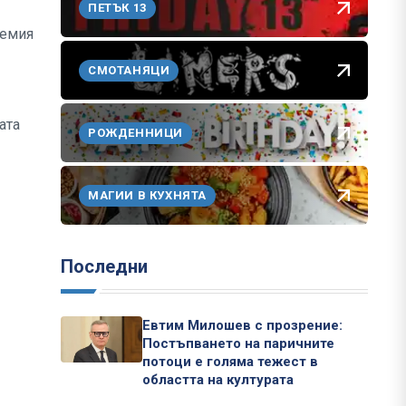
ПЕТЪК 13
лемия
СМОТАНЯЦИ
ата
РОЖДЕННИЦИ
МАГИИ В КУХНЯТА
Последни
Евтим Милошев с прозрение:
Постъпването на паричните
потоци е голяма тежест в
областта на културата