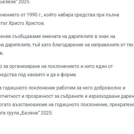
Белене“ 2025.
нението от 1990 г., който набира средства при пълна
стът Христо Христов.
нение съобщаваме имената на дарителите в знак на
а дарителите, тъй като благодарение на направените от тях
в.
о за организиране на поклонението и нито един от
редства под каквато и да е форма.
на годишното поклонение работим за него доброволно и
тчетност и прозрачност за събраните и изразходвани дарен
 когато възстановихме на годишното поклонение, прекратен
та група „Белене“ 2025.