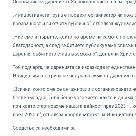
Основание за дарението: За поклонението на лагера „
„Инициативната група е първият организатор на покло
прозрачност и ги отчита публично“, отбеляза журнали
„Ние сме и първите, които по време на самото покло
благодарност, а след събитието публикуваме списък н
дарения събитието става възможно“, допълни Христо
Той подчерта, че даренията се изразходват единствен
Инициативната група не получава суми от дарените с
„Всички, които сме се ангажирали с организирането 
безвъзмездно. Това беше условието, както и да има о
при което стартирахме нашата дейност през 2023 г.,
през 2020 г.“, отбеляза координаторът на Инициативна
Средства са необходими за: