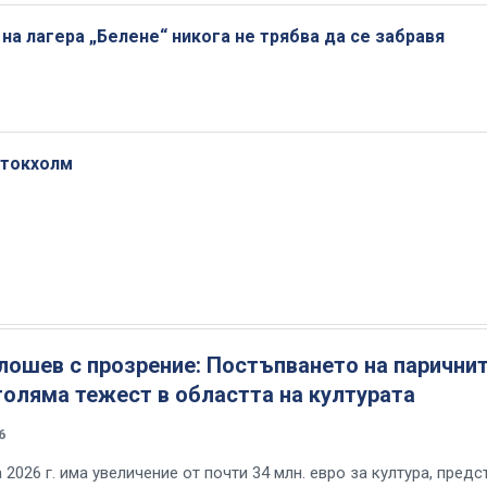
на лагера „Белене“ никога не трябва да се забравя
Стокхолм
лошев с прозрение: Постъпването на парични
голяма тежест в областта на културата
6
2026 г. има увеличение от почти 34 млн. евро за култура, предс