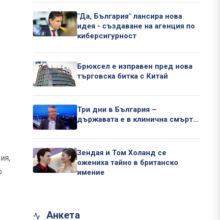
"Да, България" лансира нова
идея - създаване на агенция по
киберсигурност
Брюксел е изправен пред нова
търговска битка с Китай
Три дни в България –
държавата е в клинична смърт…
Зендая и Том Холанд се
ия,
ожениха тайно в британско
о
имение
Анкета