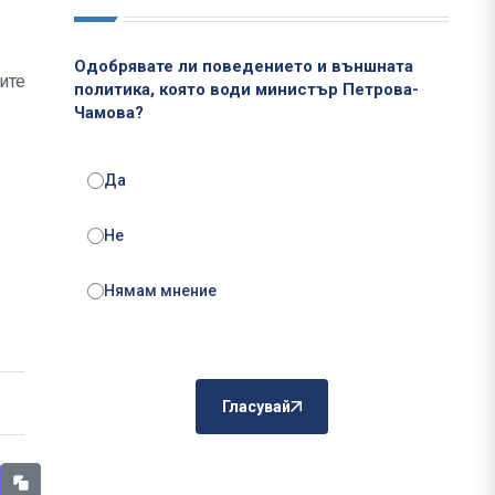
Одобрявате ли поведението и външната
ите
политика, която води министър Петрова-
Чамова?
Да
Не
Нямам мнение
Гласувай