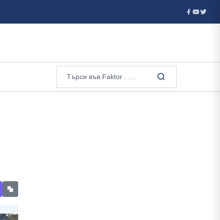
берсигурност...
Брюксел е изправен пред нова търговска бит