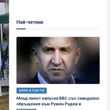
Най-четени
ХЛЯБ И ПАСТИ
Млад пилот напуска ВВС със скандално
обръщение към Румен Радев и
компания