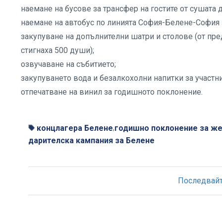
наемане на бусове за трансфер на гостите от сушата 
наемане на автобус по линията София-Белене-София 
закупуване на допълнителни шатри и столове (от пред
стигнаха 500 души);
озвучаване на събитието;
закупуването вода и безалкохолни напитки за участни
отпечатване на винил за годишното поклонение.
концлагера Белене
годишно поклонение за же
,
дарителска кампания за Белене
Последвайте