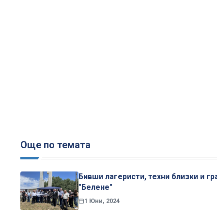
Още по темата
Бивши лагеристи, техни близки и г
"Белене"
1 Юни, 2024