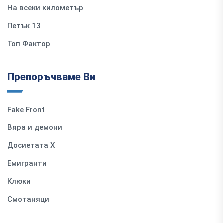
На всеки километър
Петък 13
Топ Фактор
Препоръчваме Ви
Fake Front
Вяра и демони
Досиетата Х
Емигранти
Клюки
Смотаняци