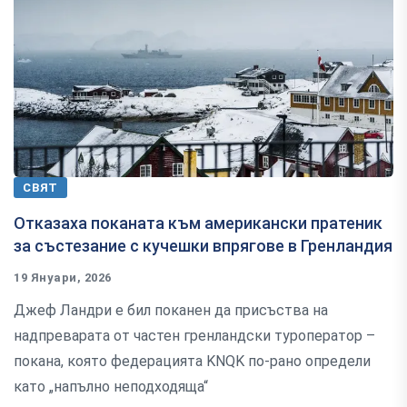
СВЯТ
Отказаха поканата към американски пратеник
за състезание с кучешки впрягове в Гренландия
19 Януари, 2026
Джеф Ландри е бил поканен да присъства на
надпреварата от частен гренландски туроператор –
покана, която федерацията KNQK по-рано определи
като „напълно неподходяща“