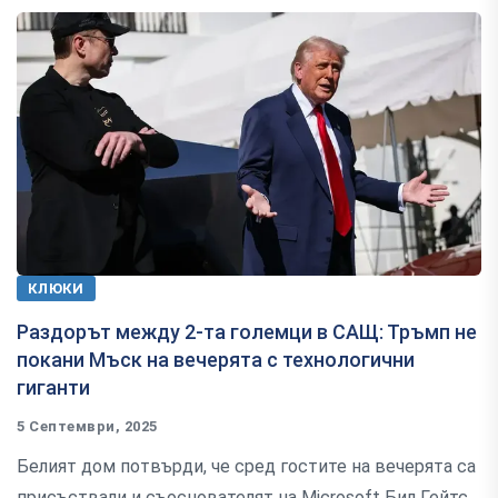
КЛЮКИ
Раздорът между 2-та големци в САЩ: Тръмп не
покани Мъск на вечерята с технологични
гиганти
5 Септември, 2025
Белият дом потвърди, че сред гостите на вечерята са
присъствали и съоснователят на Microsoft Бил Гейтс,