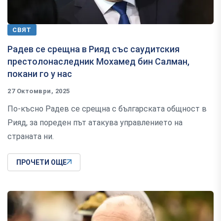
СВЯТ
Радев се срещна в Рияд със саудитския
престолонаследник Мохамед бин Салман,
покани го у нас
27 Октомври, 2025
По-късно Радев се срещна с българската общност в
Рияд, за пореден път атакува управлението на
страната ни.
ПРОЧЕТИ ОЩЕ