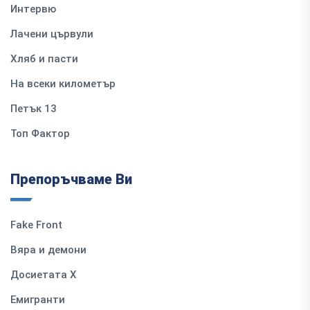
Интервю
Лачени цървули
Хляб и пасти
На всеки километър
Петък 13
Топ Фактор
Препоръчваме Ви
Fake Front
Вяра и демони
Досиетата Х
Емигранти