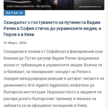
ПЕТЪК 13
Скандалът с гостуването на путиниста Вадим
Репин в София стигна до украинските медии, а
Гюров е в Киев
31 Март, 2026
Скандалната покана от Софийската филхармония към
близкия до Путин цигулар Вадим Репин предизвика
вълна от публикации в украинските медии. Всички те
отбелязват, че планираният концерт на Репин е
породил международна реакция и цитират писмото на
движението Arts Against Aggression, изпратено до
български институции. Недоволството в медиите се
разгаря докато българският премиер и членове на
кабинета са на официално посещение в Киев.