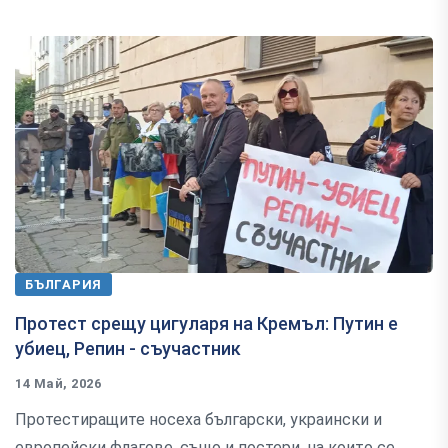
БЪЛГАРИЯ
Протест срещу цигуларя на Кремъл: Путин е
убиец, Репин - съучастник
14 Май, 2026
Протестиращите носеха български, украински и
европейски флагове, също и постери, на които се