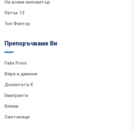
На всеки километър
Петък 13
Топ Фактор
Препоръчваме Ви
Fake Front
Вяра и демони
Досиетата Х
Емигранти
Клюки
Смотаняци