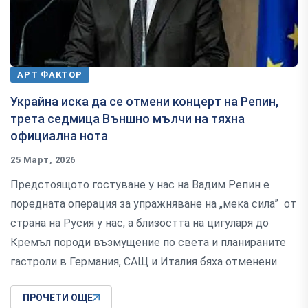
АРТ ФАКТОР
Украйна иска да се отмени концерт на Репин,
трета седмица Външно мълчи на тяхна
официална нота
25 Март, 2026
Предстоящото гостуване у нас на Вадим Репин е
поредната операция за упражняване на „мека сила” от
страна на Русия у нас, а близостта на цигуларя до
Кремъл породи възмущение по света и планираните
гастроли в Германия, САЩ и Италия бяха отменени
ПРОЧЕТИ ОЩЕ