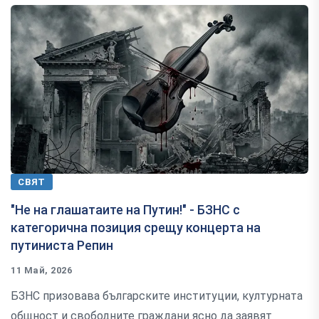
СВЯТ
"Не на глашатаите на Путин!" - БЗНС с
категорична позиция срещу концерта на
путиниста Репин
11 Май, 2026
БЗНС призовава българските институции, културната
общност и свободните граждани ясно да заявят