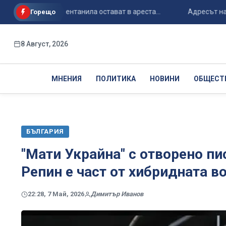
 случая с фентанила остават в ареста...
Адресът на Спайдъ
Горещо
8 Август, 2026
МНЕНИЯ
ПОЛИТИКА
НОВИНИ
ОБЩЕСТ
БЪЛГАРИЯ
"Мати Украйна" с отворено пи
Репин е част от хибридната в
22:28, 7 Май, 2026
Димитър Иванов