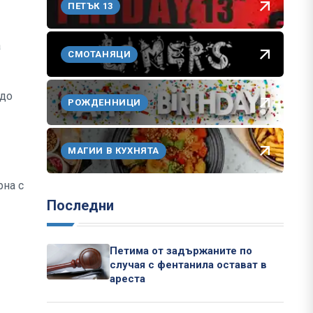
ПЕТЪК 13
а
СМОТАНЯЦИ
 до
РОЖДЕННИЦИ
МАГИИ В КУХНЯТА
рна с
Последни
.
Петима от задържаните по
случая с фентанила остават в
ареста