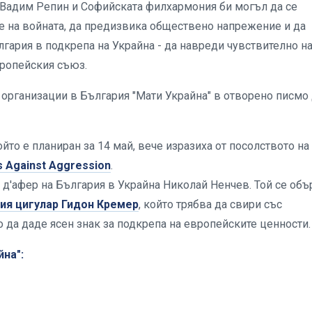
 Вадим Репин и Софийската филхармония би могъл да се
е на войната, да предизвика обществено напрежение и да
гария в подкрепа на Украйна - да навреди чувствително н
вропейския съюз.
организации в България "Мати Украйна" в отворено писмо
то е планиран за 14 май, вече изразиха от посолството на
s Against Aggression
.
д'афер на България в Украйна Николай Ненчев. Той се объ
кия цигулар Гидон Кремер
, който трябва да свири със
 да даде ясен знак за подкрепа на европейските ценности
йна":