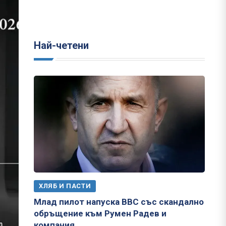
Най-четени
ХЛЯБ И ПАСТИ
Млад пилот напуска ВВС със скандално
обръщение към Румен Радев и
компания