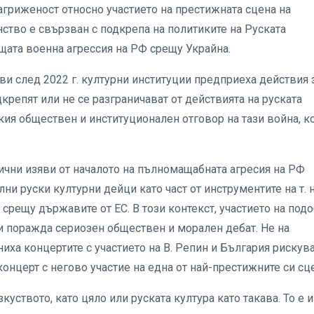
агриженост относно участието на престижната сцена на
нство е свързван с подкрепа на политиките на Руската
ата военна агрессия на РФ срещу Украйна.
 след 2022 г. културни институции предприеха действия 
дкрепят или не се разграничават от действията на руската
кия обществен и институционален отговор на тази война, к
чни изяви от началото на пълномащабната агресия на РФ
ни руски културни дейци като част от инструментите на т. н
срещу държавите от ЕС. В този контекст, участието на под
и поражда сериозен обществен и морален дебат. Не на
иха концертите с участието на В. Репин и България рискув
онцерт с негово участие на една от най-престижните си сц
уството, като цяло или руската култура като такава. То е 