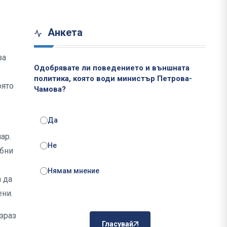
Анкета
за
Одобрявате ли поведението и външната
политика, която води министър Петрова-
оято
Чамова?
Да
ар.
Не
обни
Нямам мнение
а да
ени.
израз
Гласувай