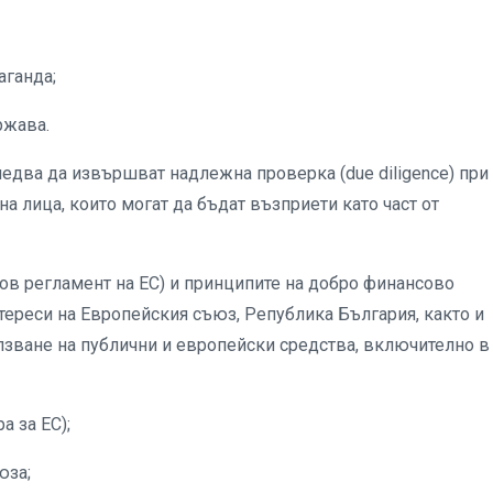
ганда;
ржава.
ледва да извършват надлежна проверка (due diligence) при
а лица, които могат да бъдат възприети като част от
в регламент на ЕС) и принципите на добро финансово
тереси на Европейския съюз, Република България, както и
лзване на публични и европейски средства, включително в
а за ЕС);
юза;