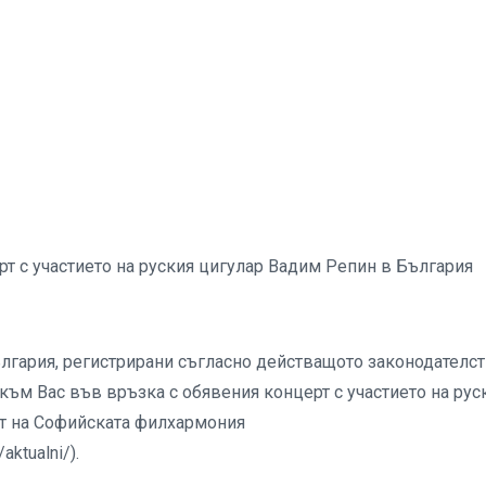
т с участието на руския цигулар Вадим Репин в България
ългария, регистрирани съгласно действащото законодателс
към Вас във връзка с обявения концерт с участието на рус
йт на Софийската филхармония
/aktualni/).