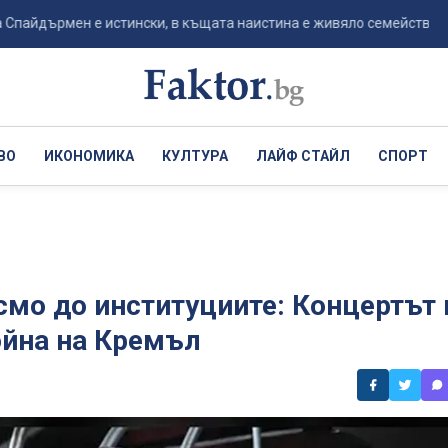
рмен е истински, в къщата наистина е живяло семейство Паркър – 
ВО
ИКОНОМИКА
КУЛТУРА
ЛАЙФ СТАЙЛ
СПОРТ
смо до институциите: Концертът 
ойна на Кремъл