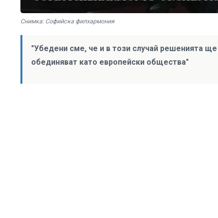
Снимка: Софийска филхармония
"Убедени сме, че и в този случай решенията ще
обединяват като европейски общества"