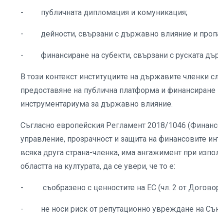
- публичната дипломация и комуникация;
- дейности, свързани с държавно влияние и пропа
- финансиране на субекти, свързани с руската дъ
В този контекст институциите на държавите членки с
предоставяне на публична платформа и финансиране н
инструментариума за държавно влияние.
Съгласно европейския Регламент 2018/1046 (Финансо
управление, прозрачност и защита на финансовите ин
всяка друга страна-членка, има ангажимент при изпо
областта на културата, да се увери, че то е:
- съобразено с ценностите на ЕС (чл. 2 от Договор
- не носи риск от репутационно увреждане на Съ