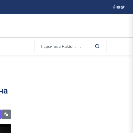
...
Мъск смята да построи най-голямата сграда в света - по
на