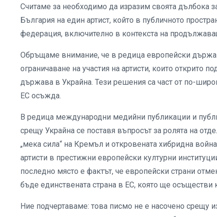
Считаме за необходимо да изразим своята дълбока з
България на един артист, който в публичното простра
федерация, включително в контекста на продължаващ
Обръщаме внимание, че в редица европейски държави
ограничаване на участия на артисти, които открито по
държава в Украйна. Тези решения са част от по-широ
ЕС осъжда.
В редица международни медийни публикации и публи
срещу Украйна се поставя въпросът за ролята на отдел
„мека сила“ на Кремъл и откровената хибридна война 
артисти в престижни европейски културни институци
последно място е фактът, че европейски страни отмен
бъде единствената страна в ЕС, която ще осъществи к
Ние подчертаваме: това писмо не е насочено срещу изк