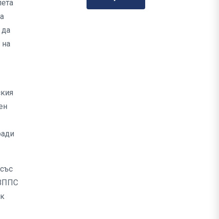
пета
а
 да
 на
ския
ен
ради
 със
ОВППС
ок