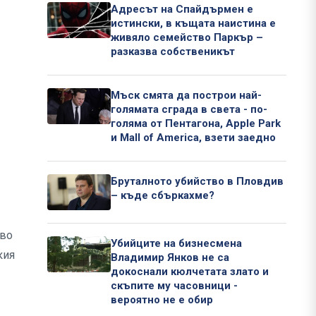
Адресът на Спайдърмен е
истински, в къщата наистина е
живяло семейство Паркър –
разказва собственикът
Мъск смята да построи най-
голямата сграда в света - по-
голяма от Пентагона, Apple Park
и Mall of America, взети заедно
Бруталното убийство в Пловдив
– къде сбъркахме?
тво
Убийците на бизнесмена
кия
Владимир Янков не са
докоснали кюлчетата злато и
скъпите му часовници -
вероятно не е обир