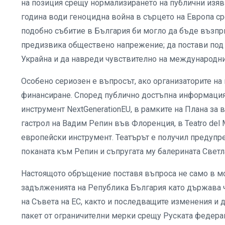
на позиция срещу нормализирането на публични изяви
година води геноцидна война в сърцето на Европа 
подобно събитие в България би могло да бъде възпри
предизвика обществено напрежение; да постави под 
Украйна и да навреди чувствително на международния
Особено сериозен е въпросът, ако организаторите на
финансиране. Според публично достъпна информация
инструмент NextGenerationEU, в рамките на Плана за
гастрол на Вадим Репин във Флоренция, в Teatro del 
европейски инструмент. Театърът е получил предупр
поканата към Репин и съпругата му балерината Светл
Настоящото обръщение поставя въпроса не само в мор
задълженията на Република България като държава
на Съвета на ЕС, както и последващите изменения и
пакет от ограничителни мерки срещу Руската федерац