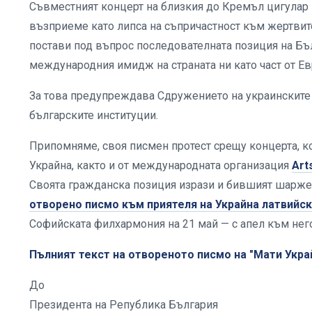
Съвместният концерт на близкия до Кремъл цигулар
възприеме като липса на съпричастност към жертвит
постави под въпрос последователната позиция на Бъл
международния имидж на страната ни като част от Е
За това предупреждава Сдружението на украинските 
българските институции.
Припомняме, своя писмен протест срещу концерта, кой
Украйна, както и от международната организация
Art
Своята гражданска позиция изрази и бившият шарже 
отворено писмо към приятеля на Украйна латвийс
Софийската филхармония на 21 май — с апел към него
Пълният текст на отвореното писмо на "Мати Укра
До
Президента на Република България