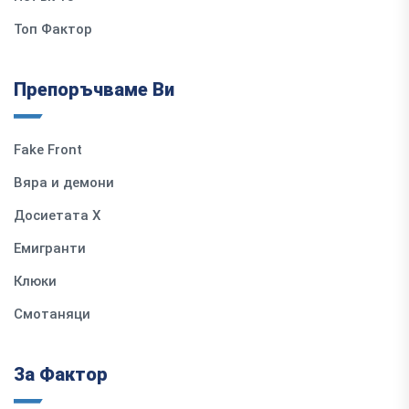
Топ Фактор
Препоръчваме Ви
Fake Front
Вяра и демони
Досиетата Х
Емигранти
Клюки
Смотаняци
За Фактор