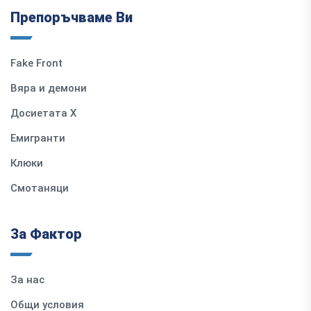
Препоръчваме Ви
Fake Front
Вяра и демони
Досиетата Х
Емигранти
Клюки
Смотаняци
За Фактор
За нас
Общи условия