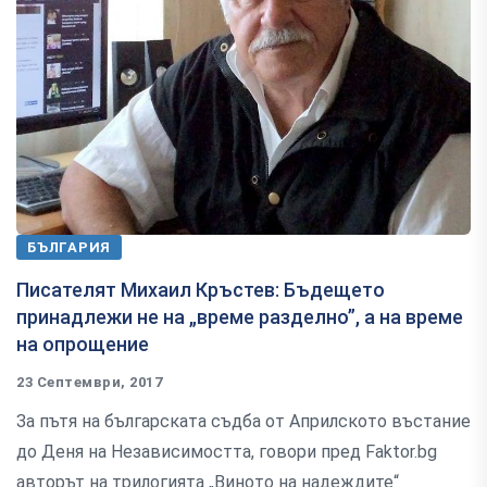
БЪЛГАРИЯ
Писателят Михаил Кръстев: Бъдещето
принадлежи не на „време разделно”, а на време
на опрощение
23 Септември, 2017
За пътя на българската съдба от Априлското въстание
до Деня на Независимостта, говори пред Faktor.bg
авторът на трилогията „Виното на надеждите“