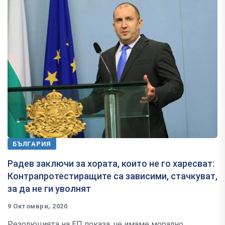
БЪЛГАРИЯ
Радев заключи за хората, които не го харесват:
Контрапротестиращите са зависими, стачкуват,
за да не ги уволнят
9 Октомври, 2020
Резолюцията на ЕП показа, че имаме морално