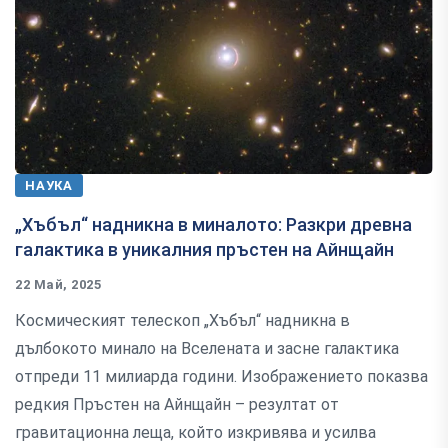
НАУКА
„Хъбъл“ надникна в миналото: Разкри древна
галактика в уникалния пръстен на Айнщайн
22 Май, 2025
Космическият телескоп „Хъбъл“ надникна в
дълбокото минало на Вселената и засне галактика
отпреди 11 милиарда години. Изображението показва
редкия Пръстен на Айнщайн – резултат от
гравитационна леща, който изкривява и усилва