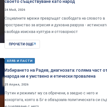
своето съществуване като народ
24 Май, 2026
Социалните мрежи превръщат свободата на словото в
пространство за агресия и духовна разруха - истинскат
свобода изисква култура и отговорност
ПРОЧЕТИ ОЩЕ
ХЛЯБ И ПАСТИ
Избирането на Радев, диагнозата: голяма част о
народа ни е умствено и етически провалена
25 Април, 2026
Путин и режимът му са обречени, а заедно с него и
кохортата, която в Бг е обвързала политическата си съ
и оцеляване с него