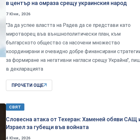
в център на омраза срещу украинския народ
7 Юни, 2026
"За да успее властта на Радев да се представи като
миротворец във външнополитически план, към
българското общество са насочени множество
координирани и очевидно добре финансирани стратеги
за формиране на негативни нагласи срещу Украйна", пи
в декларацията
ПРОЧЕТИ ОЩЕ
СВЯТ
Словесна атака от Техеран: Хаменей обяви САЩ 
Израел за губещи във войната
4 Юни, 2026