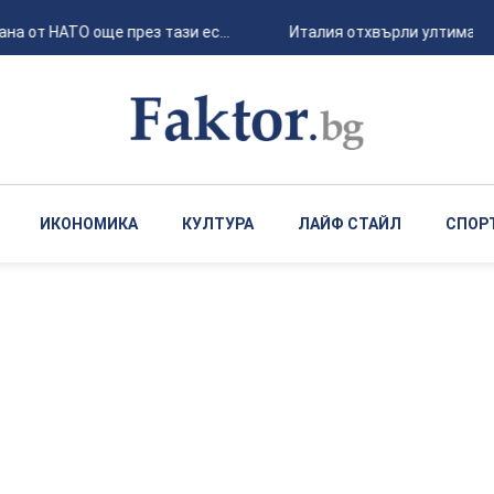
от НАТО още през тази ес...
Италия отхвърли ултиматума 
ИКОНОМИКА
КУЛТУРА
ЛАЙФ СТАЙЛ
СПОР