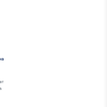
на
ат
а.