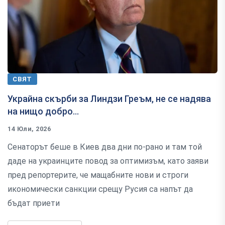
СВЯТ
Украйна скърби за Линдзи Греъм, не се надява
на нищо добро...
14 Юли, 2026
Сенаторът беше в Киев два дни по-рано и там той
даде на украинците повод за оптимизъм, като заяви
пред репортерите, че мащабните нови и строги
икономически санкции срещу Русия са напът да
бъдат приети