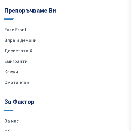
Препоръчваме Ви
Fake Front
Вяра и демони
Досиетата Х
Емигранти
Клюки
Смотаняци
За Фактор
За нас