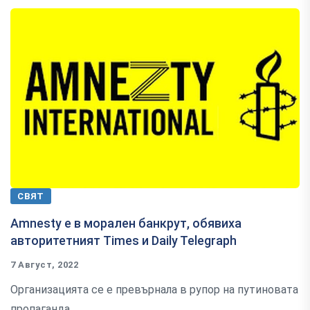
СВЯТ
Amnesty е в морален банкрут, обявиха
авторитетният Times и Daily Telegraph
7 Август, 2022
Организацията се е превърнала в рупор на путиновата
пропаганда