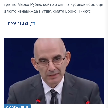
тръгне Марко Рубио, който е син на кубински беглеци
и люто ненавижда Путин", смята Борис Пинкус
ПРОЧЕТИ ОЩЕ
СМОТАНЯЦИ