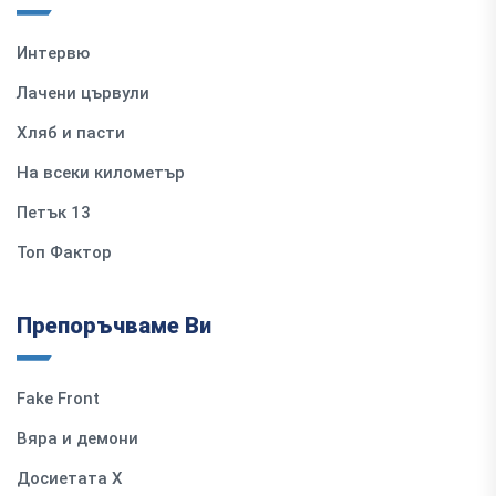
Интервю
Лачени цървули
Хляб и пасти
На всеки километър
Петък 13
Топ Фактор
Препоръчваме Ви
Fake Front
Вяра и демони
Досиетата Х