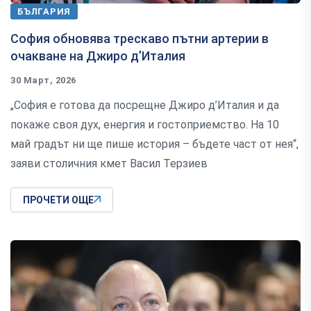
БЪЛГАРИЯ
София обновява трескаво пътни артерии в
очакване на Джиро д’Италия
30 Март, 2026
„София е готова да посрещне Джиро д’Италия и да
покаже своя дух, енергия и гостоприемство. На 10
май градът ни ще пише история – бъдете част от нея“,
заяви столичния кмет Васил Терзиев
ПРОЧЕТИ ОЩЕ