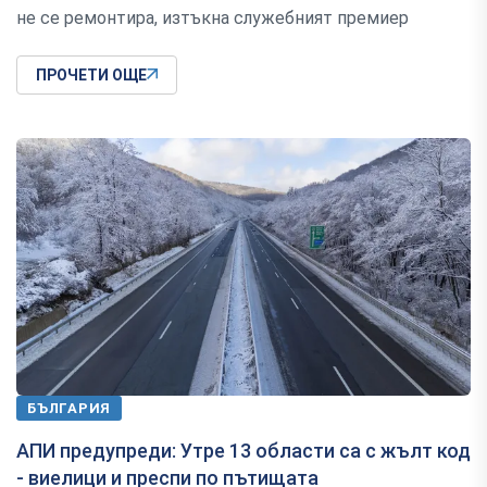
не се ремонтира, изтъкна служебният премиер
ПРОЧЕТИ ОЩЕ
БЪЛГАРИЯ
АПИ предупреди: Утре 13 области са с жълт код
- виелици и преспи по пътищата