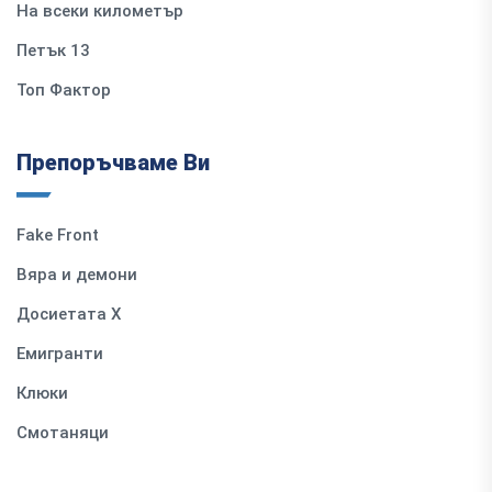
На всеки километър
Петък 13
Топ Фактор
Препоръчваме Ви
Fake Front
Вяра и демони
Досиетата Х
Емигранти
Клюки
Смотаняци