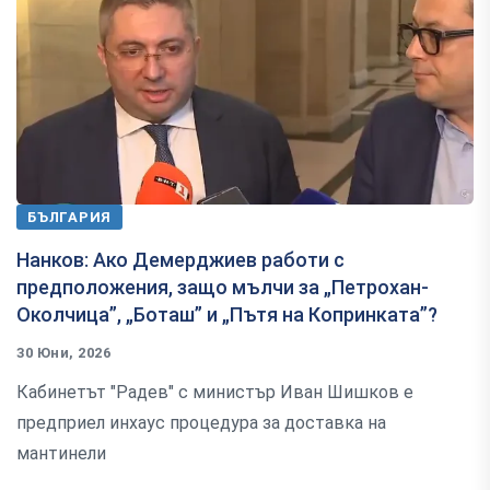
БЪЛГАРИЯ
Нанков: Ако Демерджиев работи с
предположения, защо мълчи за „Петрохан-
Околчица”, „Боташ” и „Пътя на Копринката”?
30 Юни, 2026
Кабинетът "Радев" с министър Иван Шишков е
предприел инхаус процедура за доставка на
мантинели