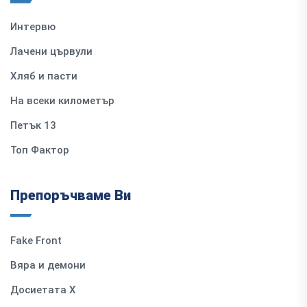
Интервю
Лачени цървули
Хляб и пасти
На всеки километър
Петък 13
Топ Фактор
Препоръчваме Ви
Fake Front
Вяра и демони
Досиетата Х