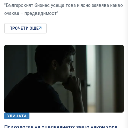
"Българският бизнес усеща това и ясно заявява какво
очаква – предвидимост"
ПРОЧЕТИ ОЩЕ
УЛИЦАТА
Психология на оцеляването: защо някои хора