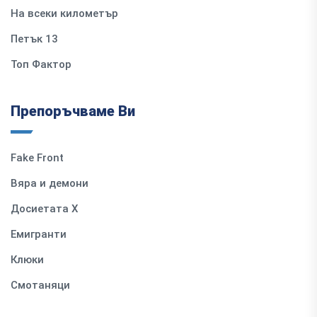
На всеки километър
Петък 13
Топ Фактор
Препоръчваме Ви
Fake Front
Вяра и демони
Досиетата Х
Емигранти
Клюки
Смотаняци