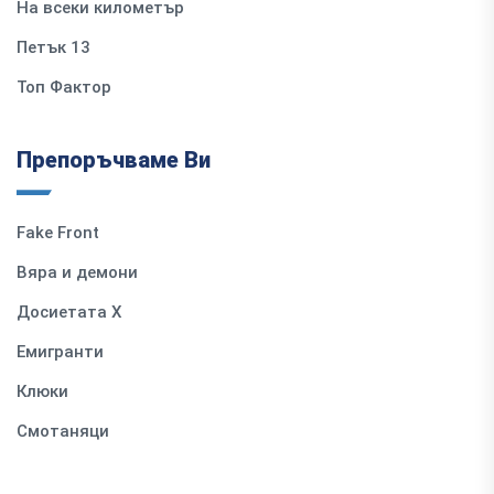
На всеки километър
Петък 13
Топ Фактор
Препоръчваме Ви
Fake Front
Вяра и демони
Досиетата Х
Емигранти
Клюки
Смотаняци