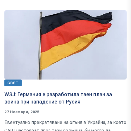
СВЯТ
WSJ: Германия е разработила таен план за
война при нападение от Русия
27 Ноември, 2025
Евентуално прекратяване на огъня в Украйна, за което
САЩ настояват през тази седмица, би могло да