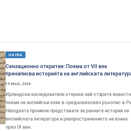
НАУКА
Сензационно откритие: Поема от VII век
пренаписва историята на английската литератур
19 Май, 2026
Ирландски изследователи откриха най-старата известн
поема на английски език в средновековен ръкопис в Р
Находката променя представите за ранната история на
английската литература и разпространението на езика
през IX век.