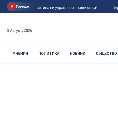
Горещо
Нинова: Наистина ни управляват палячовци!...
Укр
8 Август, 2026
МНЕНИЯ
ПОЛИТИКА
НОВИНИ
ОБЩЕСТВО