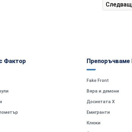
Следващ
с Фактор
Препоръчваме 
Fake Front
вули
Вяра и демони
и
Досиетата Х
илометър
Емигранти
Клюки