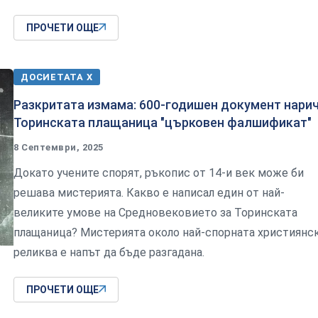
ПРОЧЕТИ ОЩЕ
ДОСИЕТАТА Х
Разкритата измама: 600-годишен документ нари
Торинската плащаница "църковен фалшификат"
8 Септември, 2025
Докато учените спорят, ръкопис от 14-и век може би
решава мистерията. Какво е написал един от най-
великите умове на Средновековието за Торинската
плащаница? Мистерията около най-спорната християнс
реликва е напът да бъде разгадана.
ПРОЧЕТИ ОЩЕ