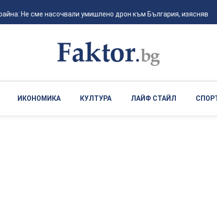
айна: Не сме насочвали умишлено дрон към България, изясняваме 
ИКОНОМИКА
КУЛТУРА
ЛАЙФ СТАЙЛ
СПОР