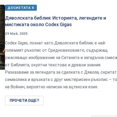
ДОСИЕТАТА Х
Дяволската библия: Историята, легендите и
мистиката около Codex Gigas
29 Май, 2025
Codex Gigas, познат като Дяволската библия, е най-
големият ръкопис от Средновековието, съдържащ
ужасяващо изображение на Сатаната и загадъчна смес
от Библията, окултни текстове и древни знания.
Разказваме за легендата за сделката с Дявола, скритат
символика и връзката с друг мистериозен ръкопис – т
на Войнич, вероятно написан на ацтекски език.
ПРОЧЕТИ ОЩЕ