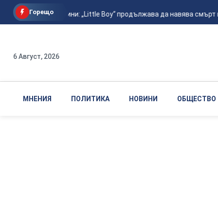
Горещо
След 81 години: „Little Boy“ продължава да навява смърт в 
6 Август, 2026
МНЕНИЯ
ПОЛИТИКА
НОВИНИ
ОБЩЕСТВО