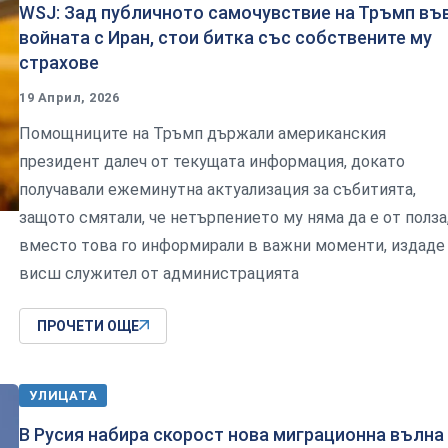
WSJ: Зад публичното самочувствие на Тръмп въ
войната с Иран, стои битка със собствените му
страхове
19 Април, 2026
Помощниците на Тръмп държали американския
президент далеч от текущата информация, докато
получавали ежеминутна актуализация за събитията,
защото смятали, че нетърпението му няма да е от полза,
вместо това го информирали в важни моменти, издаде
висш служител от администрацията
ПРОЧЕТИ ОЩЕ
УЛИЦАТА
В Русия набира скорост нова миграционна вълна