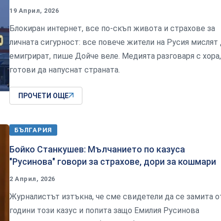
19 Април, 2026
Блокиран интернет, все по-скъп живота и страхове за
личната сигурност: все повече жители на Русия мислят 
емигрират, пише Дойче веле. Медията разговаря с хора,
готови да напуснат страната.
ПРОЧЕТИ ОЩЕ
БЪЛГАРИЯ
Бойко Станкушев: Мълчанието по казуса
"Русинова" говори за страхове, дори за кошмари
2 Април, 2026
Журналистът изтъкна, че сме свидетели да се замита о
години този казус и попита защо Емилия Русинова