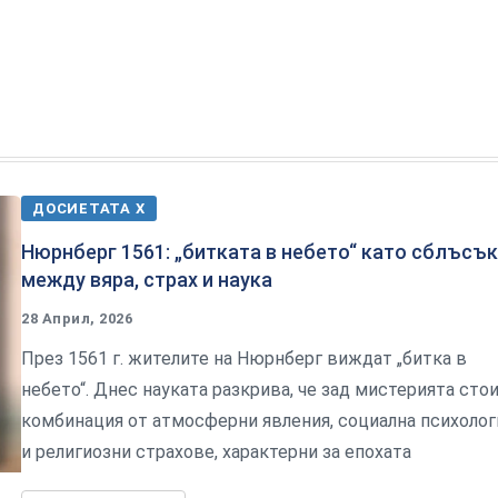
ДОСИЕТАТА Х
Нюрнберг 1561: „битката в небето“ като сблъсък
между вяра, страх и наука
28 Април, 2026
През 1561 г. жителите на Нюрнберг виждат „битка в
небето“. Днес науката разкрива, че зад мистерията сто
комбинация от атмосферни явления, социална психолог
и религиозни страхове, характерни за епохата