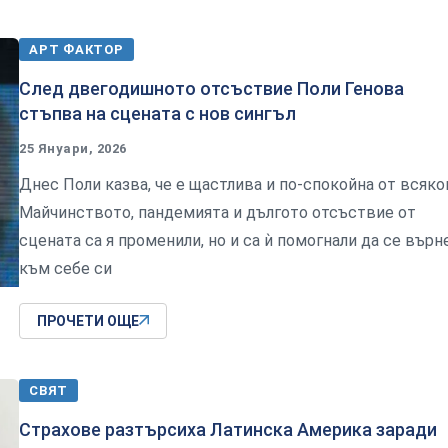
АРТ ФАКТОР
След двегодишното отсъствие Поли Генова
стъпва на сцената с нов сингъл
25 Януари, 2026
Днес Поли казва, че е щастлива и по-спокойна от всяког
Майчинството, пандемията и дългото отсъствие от
сцената са я променили, но и са ѝ помогнали да се върн
към себе си
ПРОЧЕТИ ОЩЕ
СВЯТ
Страхове разтърсиха Латинска Америка заради