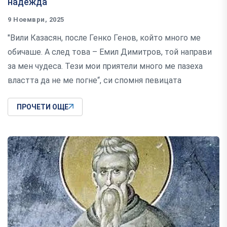
надежда
9 Ноември, 2025
"Вили Казасян, после Генко Генов, който много ме
обичаше. А след това – Емил Димитров, той направи
за мен чудеса. Тези мои приятели много ме пазеха
властта да не ме погне“, си спомня певицата
ПРОЧЕТИ ОЩЕ