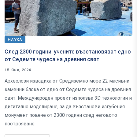
НАУКА
След 2300 години: учените възстановяват едно
от Седемте чудеса на древния свят
15 Юни, 2026
Археолози извадиха от Средиземно море 22 масивни
каменни блока от едно от Седемте чудеса на древния
свят. Международен проект използва 3D технологии и
дигитално моделиране, за да възстанови изгубения
монумент повече от 2300 години след неговото
построяване.