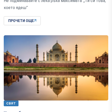
Не подминавайте с лека ръка максимата: „Ти си това,
което ядеш”
ПРОЧЕТИ ОЩЕ
СВЯТ