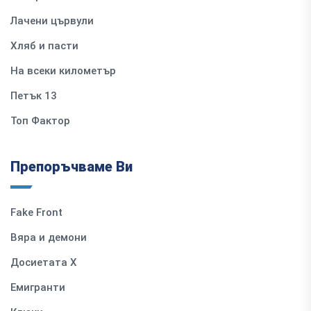
Лачени цървули
Хляб и пасти
На всеки километър
Петък 13
Топ Фактор
Препоръчваме Ви
Fake Front
Вяра и демони
Досиетата Х
Емигранти