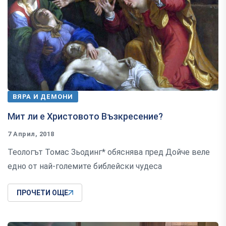
ВЯРА И ДЕМОНИ
Мит ли е Христовото Възкресение?
7 Април, 2018
Теологът Томас Зьодинг* обяснява пред Дойче веле
едно от най-големите библейски чудеса
ПРОЧЕТИ ОЩЕ