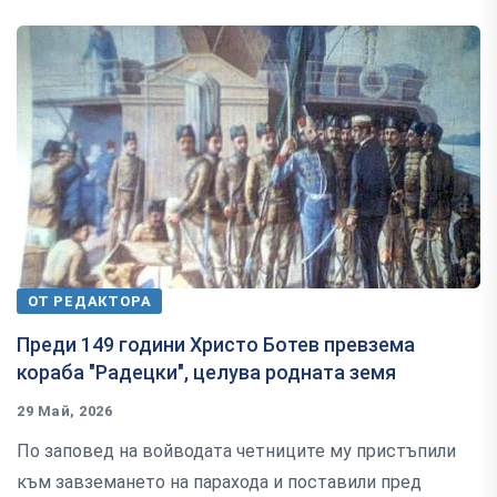
ОТ РЕДАКТОРА
Преди 149 години Христо Ботев превзема
кораба "Радецки", целува родната земя
29 Май, 2026
По заповед на войводата четниците му пристъпили
към завземането на парахода и поставили пред