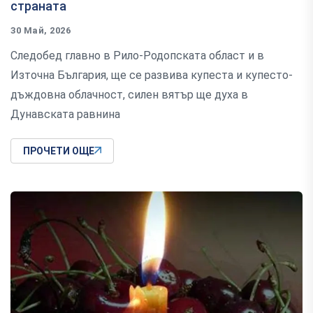
страната
30 Май, 2026
Следобед главно в Рило-Родопската област и в
Източна България, ще се развива купеста и купесто-
дъждовна облачност, силен вятър ще духа в
Дунавската равнина
ПРОЧЕТИ ОЩЕ