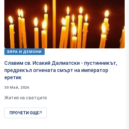
ВЯРА И ДЕМОНИ
Славим св. Исакий Далматски - пустинникът,
предрекъл огнената смърт на император
еретик
30 Май, 2026
Жития на светците
ПРОЧЕТИ ОЩЕ