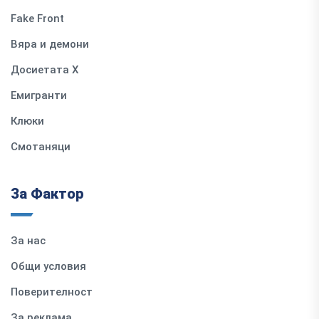
Fake Front
Вяра и демони
Досиетата Х
Емигранти
Клюки
Смотаняци
За Фактор
За нас
Общи условия
Поверителност
За реклама