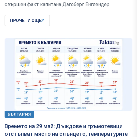
свършен факт капитана Дагоберг Енглендер
ПРОЧЕТИ ОЩЕ
БЪЛГАРИЯ
Времето на 29 май: Дъждове и гръмотевици
отстъпват място на слънцето, температурите