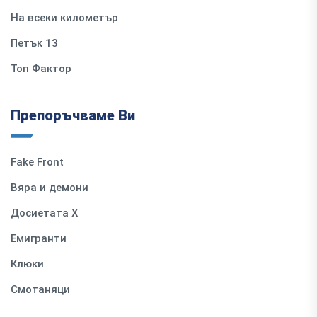
На всеки километър
Петък 13
Топ Фактор
Препоръчваме Ви
Fake Front
Вяра и демони
Досиетата Х
Емигранти
Клюки
Смотаняци