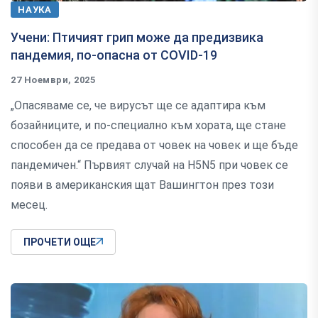
НАУКА
Учени: Птичият грип може да предизвика
пандемия, по-опасна от COVID-19
27 Ноември, 2025
„Опасяваме се, че вирусът ще се адаптира към
бозайниците, и по-специално към хората, ще стане
способен да се предава от човек на човек и ще бъде
пандемичен.“ Първият случай на H5N5 при човек се
появи в американския щат Вашингтон през този
месец.
ПРОЧЕТИ ОЩЕ