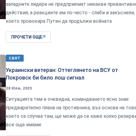
западните лидери не предприемат никакви превантивн
действия, а реакциите им по-често - слаби и закъснели,
което провокира Путин да продължи войната
ПРОЧЕТИ ОЩЕ
СВЯТ
Украински ветеран: Оттеглянето на ВСУ от
Покровск би било лош сигнал
28 Юли, 2025
Ситуацията там е очевидна, командването ясно знае
предварително плана на противника, въз основа на това
което се случва там, ще може да се каже колко резерв
все още имаме