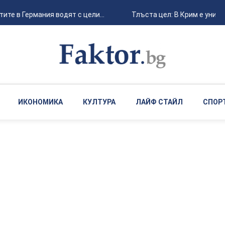
 в Германия водят с цели...
Тлъста цел: В Крим е унищоже
ИКОНОМИКА
КУЛТУРА
ЛАЙФ СТАЙЛ
СПОР