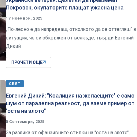
Покровск, окупаторите плащат ужасна цена
17 Ноември, 2025
„По-лесно е да напредваш, отколкото да се оттегляш“ в
ситуация, че си обкръжен от всякъде, твърди Евгений
Дикий
ПРОЧЕТИ ОЩЕ
СВЯТ
Евгений Дикий: "Коалиция на желаещите" е само
шум от паралелна реалност, да вземе пример от
"оста на злото"
5 Септември, 2025
За разлика от офанзивните стъпки на "оста на злото",