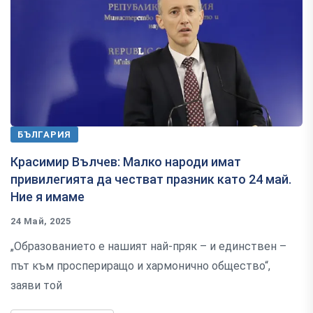
БЪЛГАРИЯ
Красимир Вълчев: Малко народи имат
привилегията да честват празник като 24 май.
Ние я имаме
24 Май, 2025
„Образованието е нашият най-пряк – и единствен –
път към проспериращо и хармонично общество“,
заяви той