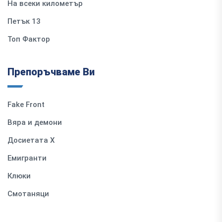
На всеки километър
Петък 13
Топ Фактор
Препоръчваме Ви
Fake Front
Вяра и демони
Досиетата Х
Емигранти
Клюки
Смотаняци