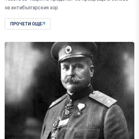
на антибългарския хор
ПРОЧЕТИ ОЩЕ