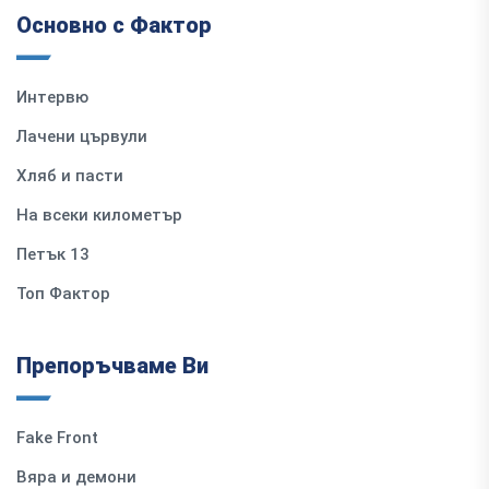
Основно с Фактор
Интервю
Лачени цървули
Хляб и пасти
На всеки километър
Петък 13
Топ Фактор
Препоръчваме Ви
Fake Front
Вяра и демони