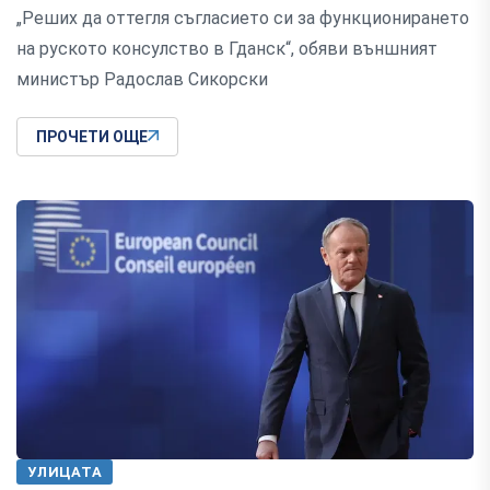
„Реших да оттегля съгласието си за функционирането
на руското консулство в Гданск“, обяви външният
министър Радослав Сикорски
ПРОЧЕТИ ОЩЕ
УЛИЦАТА