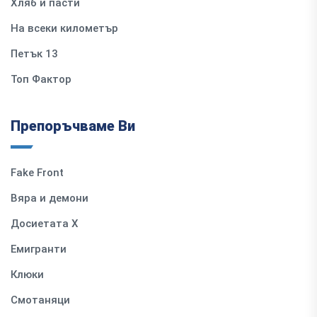
Хляб и пасти
На всеки километър
Петък 13
Топ Фактор
Препоръчваме Ви
Fake Front
Вяра и демони
Досиетата Х
Емигранти
Клюки
Смотаняци