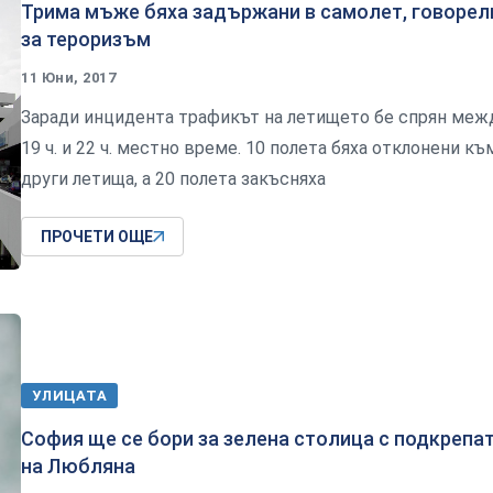
Трима мъже бяха задържани в самолет, говорел
за тероризъм
11 Юни, 2017
Заради инцидента трафикът на летището бе спрян меж
19 ч. и 22 ч. местно време. 10 полета бяха отклонени къ
други летища, а 20 полета закъсняха
ПРОЧЕТИ ОЩЕ
УЛИЦАТА
София ще се бори за зелена столица с подкрепа
на Любляна