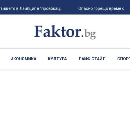
ето в Лайпциг е "провокац...
Опасно горещо време с кратк
ИКОНОМИКА
КУЛТУРА
ЛАЙФ СТАЙЛ
СПОР