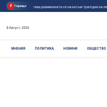
Горещо
Според Москва разминалата се на косъм трагедия на летищ
8 Август, 2026
МНЕНИЯ
ПОЛИТИКА
НОВИНИ
ОБЩЕСТВО