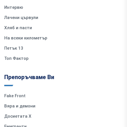
Интервю
Лачени цървули
Хляб и пасти
На всеки километър
Петък 13
Топ Фактор
Препоръчваме Ви
Fake Front
Вяра и демони
Досиетата Х
Емигранти