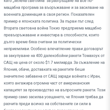
като „зелена светлина“ за разгръщане на все по-
мащабна програма за въоръжаване и за засилване на
военната доминация в своя регион. Показателен
пример е японската политика. За първи път след
Втората световна война Токио предприема мащабно
превъоръжаване и инвестира в способности, които
дълго време бяха считани за политически
неприемливи. Особено впечатление прави договорът
за закупуване на 400 далекобойни ракети Томахоук от
САЩ на цена от около $1.7 милиарда. За съжаление на
Япония, обаче, доставката на ракетите беше
значително забавена от САЩ заради войната с Иран,
която ангажира огромна част от американския
капацитет за производство на въпросните ракети. Този
пример само засилва усещането, че Япония трябва да
разчита преди всичко на собствените си сили в