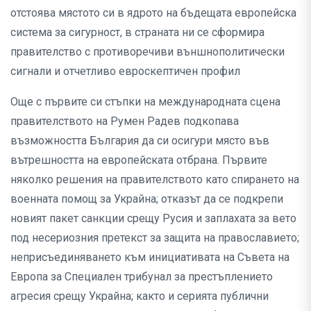
отстоява мястото си в ядрото на бъдещата европейска
система за сигурност, в страната ни се сформира
правителство с противоречиви външнополитически
сигнали и отчетливо евроскептичен профил
Още с първите си стъпки на международната сцена
правителството на Румен Радев подкопава
възможността България да си осигури място във
вътрешността на европейската отбрана. Първите
няколко решения на правителството като спирането на
военната помощ за Украйна; отказът да се подкрепи
новият пакет санкции срещу Русия и заплахата за вето
под несериозния претекст за защита на православието;
неприсъединяването към инициативата на Съвета на
Европа за Специален трибунал за престъплението
агресия срещу Украйна; както и серията публични