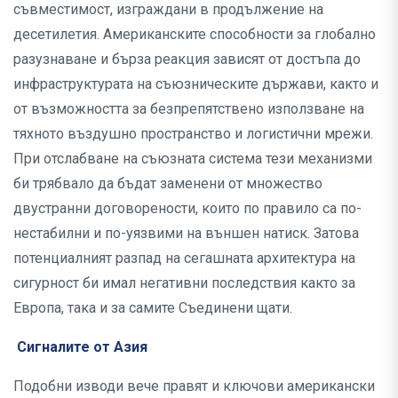
съвместимост, изграждани в продължение на
десетилетия. Американските способности за глобално
разузнаване и бърза реакция зависят от достъпа до
инфраструктурата на съюзническите държави, както и
от възможността за безпрепятствено използване на
тяхното въздушно пространство и логистични мрежи.
При отслабване на съюзната система тези механизми
би трябвало да бъдат заменени от множество
двустранни договорености, които по правило са по-
нестабилни и по-уязвими на външен натиск. Затова
потенциалният разпад на сегашната архитектура на
сигурност би имал негативни последствия както за
Европа, така и за самите Съединени щати.
Сигналите от Азия
Подобни изводи вече правят и ключови американски