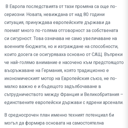
В Европа последствията от тази промяна са още по-
сериозни. Новата, невиждана от над 80 години
ситуация, принуждава европейските държави да
поемат много по-голяма отговорност за собствената
си сигурност. Това означава не само увеличаване на
военните бюджети, но и изграждане на способности,
които досега се осигуряваха основно от САЩ. Въпреки
че най-голямо внимание е насочено към предстоящото
въоръжаване на Германия, която традиционно е
икономическият мотор на Европейския съюз, не по-
малко важно е и бъдещото задълбочаване в
сътрудничеството между Франция и Великобритания –
единствените европейски държави с ядрени арсенали.
В средносрочен план именно техният потенциал би
могъл да формира основата на самостоятелна