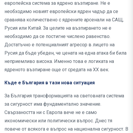
европейска система за ядрено възпиране. Не е
необходимо новият европейски ядрен чадър да се
сравнява количествено с ядрените арсенали на САЩ,
Русия или Китай. За целите на възпирането не е
необходимо да се постигне числено равенство.
Достатъчно е потенциалният агресор в лицето на
Русия да бъде убеден, че цената на една атака би била
неприемливо висока. Именно това е логиката на
ядреното възпиране още от средата на XX век.
Къде е България в тази нова ситуация
За България трансформацията на световната система
за сигурност има фундаментално значение.
Свързаността ни с Европа вече не е само
икономически или политически въпрос. Днес тя
повече от всякога е въпрос на национална сигурност. В