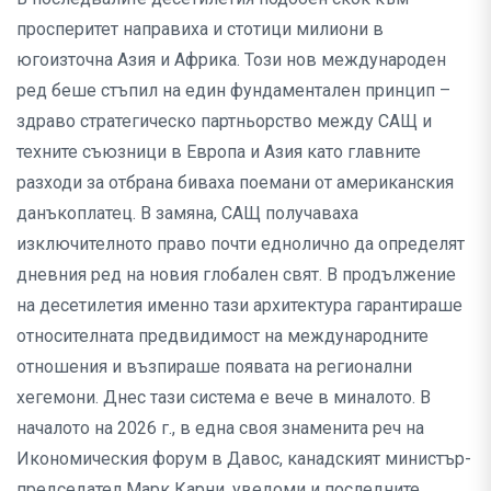
просперитет направиха и стотици милиони в
югоизточна Азия и Африка. Този нов международен
ред беше стъпил на един фундаментален принцип –
здраво стратегическо партньорство между САЩ и
техните съюзници в Европа и Азия като главните
разходи за отбрана биваха поемани от американския
данъкоплатец. В замяна, САЩ получаваха
изключителното право почти еднолично да определят
дневния ред на новия глобален свят. В продължение
на десетилетия именно тази архитектура гарантираше
относителната предвидимост на международните
отношения и възпираше появата на регионални
хегемони. Днес тази система е вече в миналото. В
началото на 2026 г., в една своя знаменита реч на
Икономическия форум в Давос, канадският министър-
председател Марк Карни, уведоми и последните