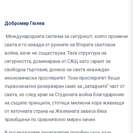
Добромир Гюлев
Международната система за сигурност, която промени
света и го извади от руините на Втората световна
война, вече не съществува. Тази структура на
сигурността, доминирана от САЩ като гарант за
свободна търговия, донесе на света невиждан
икономически просперитет. Този просперитет беше
първоначално резервиран само за „западната“ част от
света, но след края на Студената война благодарение
на същите принципи, стотици милиони хора живеещи
от източната страна на Желязната завеса бяха
приобщени по сравнително мирен начин.
В последвалите десетилетия подобен скок към