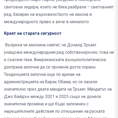
световни лидери, които не бяха разбрали – световният
ред, базиран на върховенството на закона и
международното право е вече в миналото.
Краят на старата сигурност
Въпреки че мнозина смятат, че Доналд Тръмп
унищожи международния ред собственоръчно, това не
е съвсем така. Американската външнополитическа
доктрина започна да се променя доста порано.
Тенденцията започна още по време на
администрацията на Барак Обама, но се засили
значително през двата мандата на Тръмп. Мандатът на
Джо Байдън между 2021 и 2025 също не донесе
значителна промяна и ще бъде запомнен с
нерешителните действия по отношение на руската