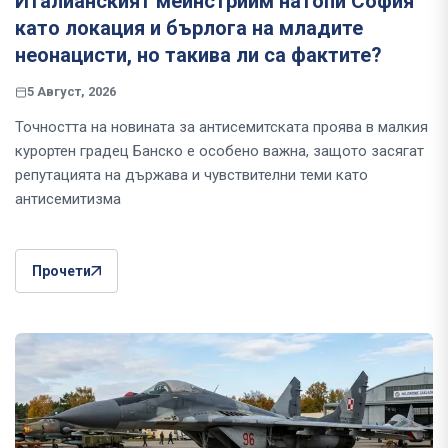
Италианският мейнстрийм натопи София
като локация и бърлога на младите
неонацисти, но такива ли са фактите?
5 Август, 2026
Точността на новината за антисемитската проява в малкия
курортен градец Банско е особено важна, защото засягат
репутацията на държава и чувствителни теми като
антисемитизма
Прочети