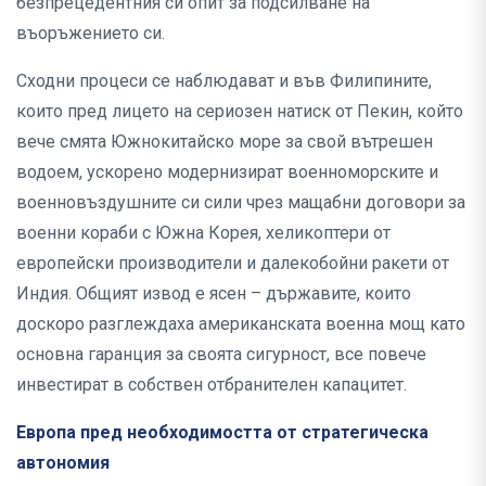
безпрецедентния си опит за подсилване на
въоръжението си.
Сходни процеси се наблюдават и във Филипините,
които пред лицето на сериозен натиск от Пекин, който
вече смята Южнокитайско море за свой вътрешен
водоем, ускорено модернизират военноморските и
военновъздушните си сили чрез мащабни договори за
военни кораби с Южна Корея, хеликоптери от
европейски производители и далекобойни ракети от
Индия. Общият извод е ясен – държавите, които
доскоро разглеждаха американската военна мощ като
основна гаранция за своята сигурност, все повече
инвестират в собствен отбранителен капацитет.
Европа пред необходимостта от стратегическа
автономия