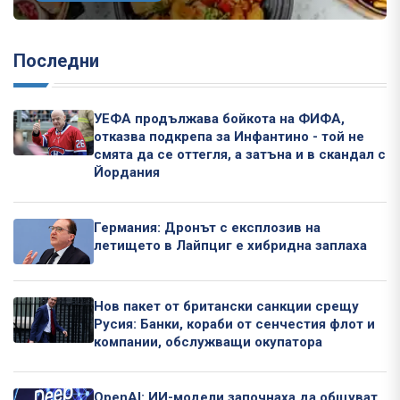
Последни
УЕФА продължава бойкота на ФИФА,
отказва подкрепа за Инфантино - той не
смята да се оттегля, а затъна и в скандал с
Йордания
Германия: Дронът с експлозив на
летището в Лайпциг е хибридна заплаха
Нов пакет от британски санкции срещу
Русия: Банки, кораби от сенчестия флот и
компании, обслужващи окупатора
OpenAI: ИИ-модели започнаха да общуват