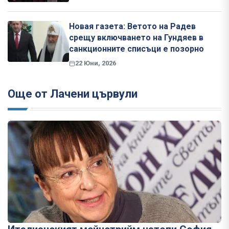
Новая газета: Ветото на Радев
срещу включването на Гундяев в
санкционните списъци е позорно
22 Юни, 2026
Още от Лачени цървули