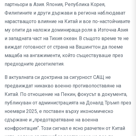
партньори в Азия. Япония, Република Корея,
Филипините и други държави в региона наблюдават
нарастващото влияние на Китай и все по-настойчивите
му опити да наложи доминираща роля в Източна Азия
и западната част на Тихия океан. В същото време те не
виждат готовност от страна на Вашингтон да поеме
мащаба на ангажименти, който съществуваше през
предходните десетилетия.
В актуалната си доктрина за сигурност САЩ не
предвиждат никакво военно противопоставяне на
Китай. По отношение на Пекин, фокусът в документа,
публикуван от администрацията на Доналд Тръмп през
ноември 2025, е поставен върху икономическо
сдържане и „предотвратяване на военна
конфронтация“. Този сигнал е ясно разчетен от Китай