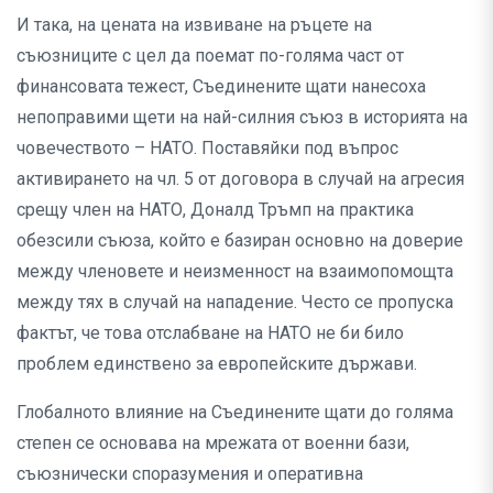
И така, на цената на извиване на ръцете на
съюзниците с цел да поемат по-голяма част от
финансовата тежест, Съединените щати нанесоха
непоправими щети на най-силния съюз в историята на
човечеството – НАТО. Поставяйки под въпрос
активирането на чл. 5 от договора в случай на агресия
срещу член на НАТО, Доналд Тръмп на практика
обезсили съюза, който е базиран основно на доверие
между членовете и неизменност на взаимопомощта
между тях в случай на нападение. Често се пропуска
фактът, че това отслабване на НАТО не би било
проблем единствено за европейските държави.
Глобалното влияние на Съединените щати до голяма
степен се основава на мрежата от военни бази,
съюзнически споразумения и оперативна