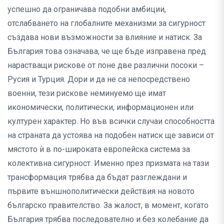
успешно да ограничава подобни амбиции,
отслабването на глобалните механизми за сигурност
създава нови възможности за влияние и натиск. За
България това означава, че ще бъде изправена пред
нарастващи рискове от поне две различни посоки –
Русия и Турция. Дори и да не са непосредствено
военни, тези рискове неминуемо ще имат
икономически, политически, информационен или
културен характер. Но във всички случаи способността
на страната да устоява на подобен натиск ще зависи от
мястото ѝ в по-широката европейска система за
колективна сигурност. Именно през призмата на тази
трансформация трябва да бъдат разглеждани и
първите външнополитически действия на новото
българско правителство. За жалост, в момент, когато
България трябва последователно и без колебание да