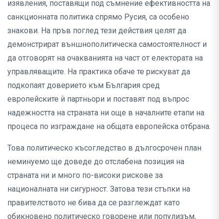
изявления, поставящи под съмнение ефективността на
санкционната политика спрямо Русия, са особено
знакови. На пръв поглед тези действия целят да
демонстрират външнополитическа самостоятелност и
да отговорят на очакванията на част от електората на
управляващите. На практика обаче те рискуват да
подкопаят доверието към България сред
европейските ѝ партньори и поставят под въпрос
надежността на страната ни още в началните етапи на
процеса по изграждане на общата европейска отбрана.
Това политическо късогледство в дългосрочен план
неминуемо ще доведе до отслабена позиция на
страната ни и много по-високи рискове за
националната ни сигурност. Затова тези стъпки на
правителството не бива да се разглеждат като
обикновено политическо говорене или популизъм,