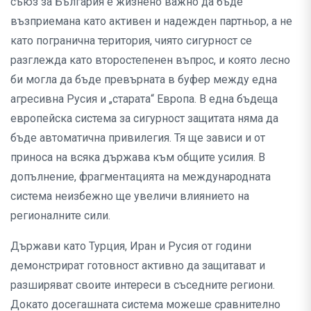
съюз за България е жизнено важно да бъде
възприемана като активен и надежден партньор, а не
като погранична територия, чиято сигурност се
разглежда като второстепенен въпрос, и която лесно
би могла да бъде превърната в буфер между една
агресивна Русия и „старата“ Европа. В една бъдеща
европейска система за сигурност защитата няма да
бъде автоматична привилегия. Тя ще зависи и от
приноса на всяка държава към общите усилия. В
допълнение, фрагментацията на международната
система неизбежно ще увеличи влиянието на
регионалните сили.
Държави като Турция, Иран и Русия от години
демонстрират готовност активно да защитават и
разширяват своите интереси в съседните региони.
Докато досегашната система можеше сравнително