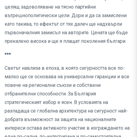
целящ задоволяване на тясно партийни
вътрешнополитически цели. Дори и да са замислени
като такива, то ефектът от тях далеч ще надхвърли
първоначалния замисъл на авторите. Цената ще бъде
прекалено висока и ще я плащат поколения българи.
***
Светът навлиза в епоха, в която сигурността все по-
малко ще се основава на универсални гаранции и все
повече на регионални съюзи и собствени
отбранителни способности. За България
стратегическият избор е ясен. В условията на
разпадаща се глобална архитектура на сигурност най-
добрата възможност за защита на националните
интереси остава активното участие в изграждането на
една по-силна, по-интегрирана и по-самостоятелна