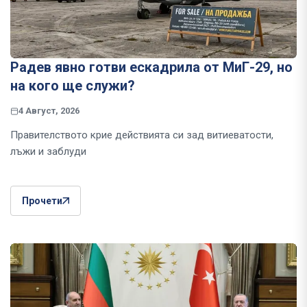
Радев явно готви ескадрила от МиГ-29, но
на кого ще служи?
4 Август, 2026
Правителството крие действията си зад витиеватости,
лъжи и заблуди
Прочети