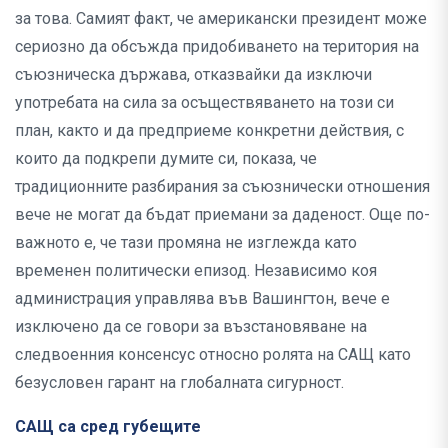
за това. Самият факт, че американски президент може
сериозно да обсъжда придобиването на територия на
съюзническа държава, отказвайки да изключи
употребата на сила за осъществяването на този си
план, както и да предприеме конкретни действия, с
които да подкрепи думите си, показа, че
традиционните разбирания за съюзнически отношения
вече не могат да бъдат приемани за даденост. Още по-
важното е, че тази промяна не изглежда като
временен политически епизод. Независимо коя
администрация управлява във Вашингтон, вече е
изключено да се говори за възстановяване на
следвоенния консенсус относно ролята на САЩ като
безусловен гарант на глобалната сигурност.
САЩ са сред губещите