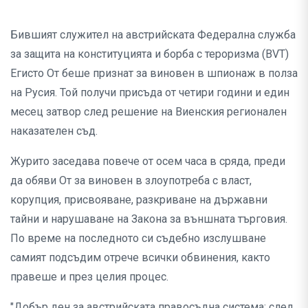
Бившият служител на австрийската Федерална служба
за защита на конституцията и борба с тероризма (BVT)
Егисто От беше признат за виновен в шпионаж в полза
на Русия. Той получи присъда от четири години и един
месец затвор след решение на Виенския регионален
наказателен съд.
Журито заседава повече от осем часа в сряда, преди
да обяви От за виновен в злоупотреба с власт,
корупция, присвояване, разкриване на държавни
тайни и нарушаване на Закона за външната търговия.
По време на последното си съдебно изслушване
самият подсъдим отрече всички обвинения, както
правеше и през целия процес.
"Добър ден за австрийската правосъдна система: след