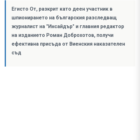
Егисто От, разкрит като деен участник в
шпионирането на българския разследващ
журналист на "Инсайдър" и главния редактор
на изданието Роман Доброхотов, получи
ефективна присъда от Виенския наказателен
съд