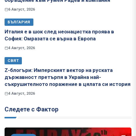
обръщение към Румен Радев и компания
6 Август, 2026
БЪЛГАРИЯ
Италия е в шок след неонацистка проява в
София: Омразата се върна в Европа
4 Август, 2026
СВЯТ
Z-блогъри: Имперският вектор на руската
държавност претърпя в Украйна най-
съкрушителното поражение в цялата си история
4 Август, 2026
Следете с Фактор