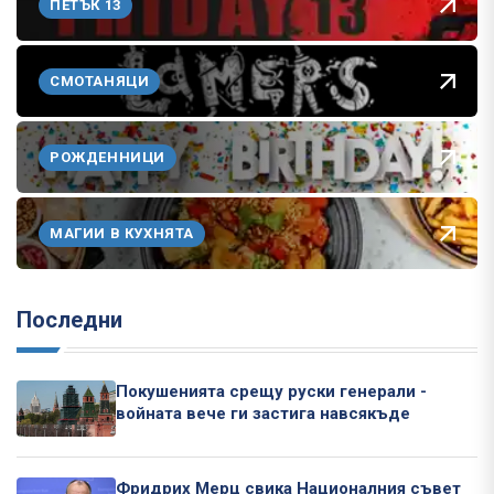
ПЕТЪК 13
СМОТАНЯЦИ
РОЖДЕННИЦИ
МАГИИ В КУХНЯТА
Последни
Покушенията срещу руски генерали -
войната вече ги застига навсякъде
Фридрих Мерц свика Националния съвет