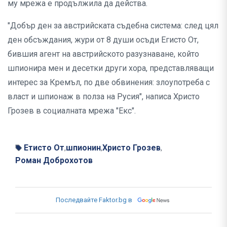
му мрежа е продължила да действа.
"Добър ден за австрийската съдебна система: след цял
ден обсъждания, жури от 8 души осъди Егисто От,
бившия агент на австрийското разузнаване, който
шпионира мен и десетки други хора, представляващи
интерес за Кремъл, по две обвинения: злоупотреба с
власт и шпионаж в полза на Русия", написа Христо
Грозев в социалната мрежа "Екс".
Етисто От
шпионин
Христо Грозев
,
,
,
Роман Доброхотов
Последвайте Faktor.bg в