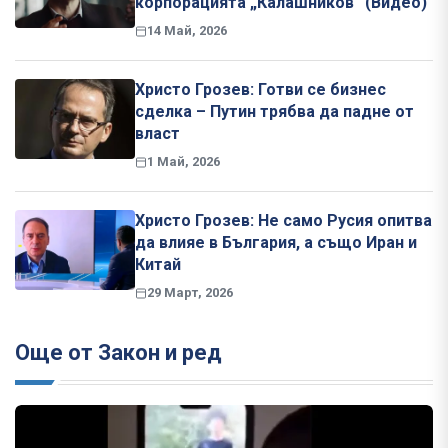
корпорацията „Калашников“ (Видео)
14 Май, 2026
Христо Грозев: Готви се бизнес
сделка – Путин трябва да падне от
власт
1 Май, 2026
Христо Грозев: Не само Русия опитва
да влияе в България, а също Иран и
Китай
29 Март, 2026
Още от Закон и ред