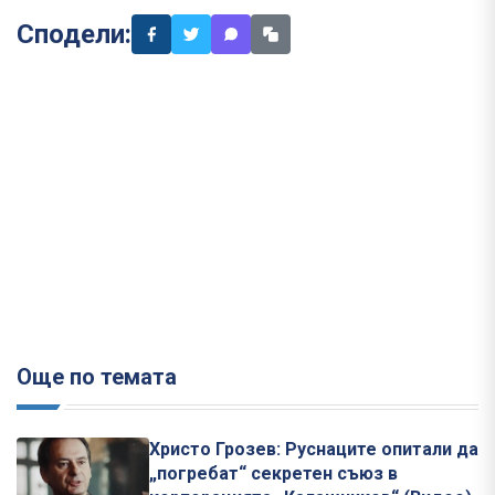
Сподели:
Още по темата
Христо Грозев: Руснаците опитали да
„погребат“ секретен съюз в