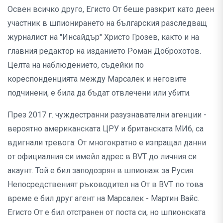
Освен всичко друго, Егисто От беше разкрит като деен
участник в шпионирането на българския разследващ
журналист на "Инсайдър" Христо Грозев, както и на
главния редактор на изданието Роман Доброхотов.
Целта на наблюдението, съдейки по
кореспонденцията между Марсалек и неговите
подчинени, е била да бъдат отвлечени или убити.
През 2017 г. чуждестранни разузнавателни агенции -
вероятно американската ЦРУ и британската МИ6, са
вдигнали тревога: От многократно е изпращал данни
от официалния си имейл адрес в BVT до личния си
акаунт. Той е бил заподозрян в шпионаж за Русия.
Непосредственият ръководител на От в BVT по това
време е бил друг агент на Марсалек - Мартин Вайс.
Егисто От е бил отстранен от поста си, но шпионската