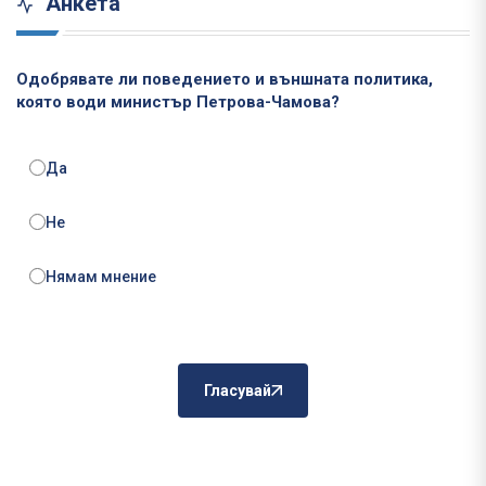
Анкета
Одобрявате ли поведението и външната политика,
която води министър Петрова-Чамова?
Да
Не
Нямам мнение
Гласувай