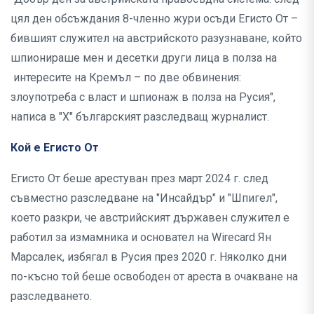
цял ден обсъждания 8-членно жури осъди Егисто От –
бившият служител на австрийското разузнаване, който
шпионираше мен и десетки други лица в полза на
интересите на Кремъл – по две обвинения:
злоупотреба с власт и шпионаж в полза на Русия",
написа в "Х" българският разследващ журналист.
Кой е Егисто От
Егисто От беше арестуван през март 2024 г. след
съвместно разследване на "Инсайдър" и "Шпигел",
което разкри, че австрийският държавен служител е
работил за измамника и основател на Wirecard Ян
Марсалек, избягал в Русия през 2020 г. Няколко дни
по-късно той беше освободен от ареста в очакване на
разследването.