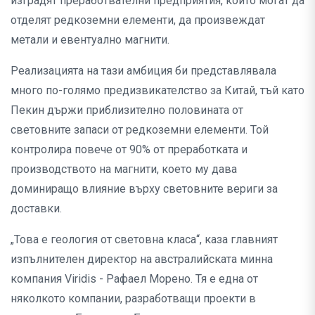
изградят преработвателни предприятия, които могат да
отделят редкоземни елементи, да произвеждат
метали и евентуално магнити.
Реализацията на тази амбиция би представлявала
много по-голямо предизвикателство за Китай, тъй като
Пекин държи приблизително половината от
световните запаси от редкоземни елементи. Той
контролира повече от 90% от преработката и
производството на магнити, което му дава
доминиращо влияние върху световните вериги за
доставки.
„Това е геология от световна класа“, каза главният
изпълнителен директор на австралийската минна
компания Viridis - Рафаел Морено. Тя е една от
няколкото компании, разработващи проекти в