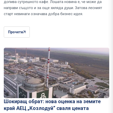
допива сутрешното кафе. Лошата новина е, че може да
направи същото и за още хиляда души. Затова лесният
старт невинаги означава добра бизнес идея.
Прочети
Шокиращ обрат: нова оценка на земите
край АЕЦ „Козлодуй“ сваля цената