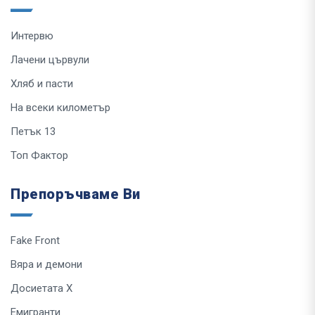
Интервю
Лачени цървули
Хляб и пасти
На всеки километър
Петък 13
Топ Фактор
Препоръчваме Ви
Fake Front
Вяра и демони
Досиетата Х
Емигранти