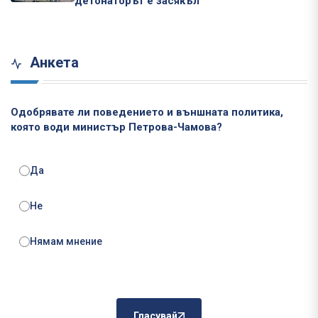
детонаторът е засякъл
Анкета
Одобрявате ли поведението и външната политика,
която води министър Петрова-Чамова?
Да
Не
Нямам мнение
Гласувай