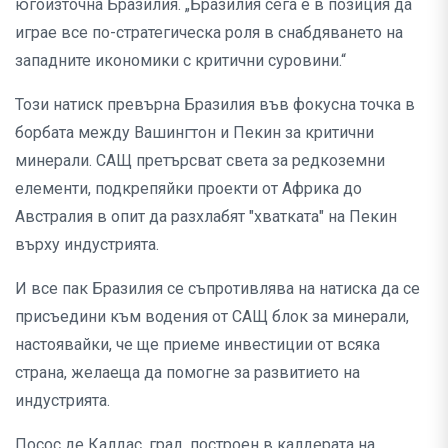
югоизточна Бразилия. „Бразилия сега е в позиция да
играе все по-стратегическа роля в снабдяването на
западните икономики с критични суровини.“
Този натиск превърна Бразилия във фокусна точка в
борбата между Вашингтон и Пекин за критични
минерали. САЩ претърсват света за редкоземни
елементи, подкрепяйки проекти от Африка до
Австралия в опит да разхлабят "хватката" на Пекин
върху индустрията.
И все пак Бразилия се съпротивлява на натиска да се
присъедини към водения от САЩ блок за минерали,
настоявайки, че ще приеме инвестиции от всяка
страна, желаеща да помогне за развитието на
индустрията.
Посос де Калдас, град, построен в калдерата на