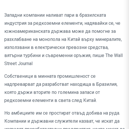
Западни компании наливат пари в бразилската
индустрия за редкоземни елементи, надявайки се, че
южноамериканската държава може да помогне за
разхлабване на монопола на Китай върху минералите,
използвани в електрически превозни средства,
вятърни турбини и съвременни оръжия, пише The Wall
Street Journal
Собственици в минната промишленост се
надпреварват да разработват находища в Бразилия,
която държи вторите по големина запаси от
редкоземни елементи в света след Китай.
Но амбициите им се простират отвъд добива на руда.
Компании и държавни служители казват, че искат да