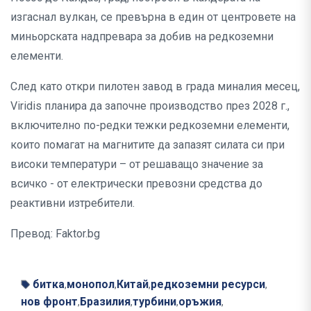
изгаснал вулкан, се превърна в един от центровете на
миньорската надпревара за добив на редкоземни
елементи.
След като откри пилотен завод в града миналия месец,
Viridis планира да започне производство през 2028 г.,
включително по-редки тежки редкоземни елементи,
които помагат на магнитите да запазят силата си при
високи температури – от решаващо значение за
всичко - от електрически превозни средства до
реактивни изтребители.
Превод: Faktor.bg
битка
монопол
Китай
редкоземни ресурси
,
,
,
,
нов фронт
Бразилия
турбини
оръжия
,
,
,
,