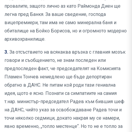
провалите, защото лично аз като Раймонда Диен ще
легна пред Банкя. За ваше сведение, господа
вицепремиери, там има не само минерална баня и
обиталище на Бойко Борисов, но и огромното модерно
архивохранилище.
3.
За отсъствието на всякаква връзка с главния мозък
говори и съобщението, не знам последен или
предпоследен факт, че председателят на Комисията
Пламен Тончев немедлено ще бъде депортиран
обратно в ДАНС. Не питам кой роди тази гениална
идея, щото е ясно. Познати са симпатиите на самия
т.нар. министър-председател Радев към бившия шеф
на ДАНС, чийто указ за освобождаване Радев точи и
точи няколко седмици, докато накрая му се намери,
явно временно, „топло местенце“. Но то не е топло за