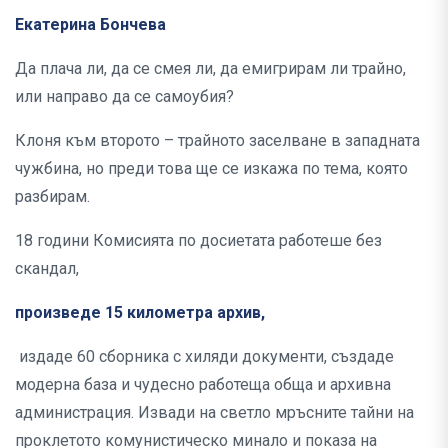
Екатерина Бончева
Да плача ли, да се смея ли, да емигрирам ли трайно,
или направо да се самоубия?
Клоня към второто – трайното заселване в западната
чужбина, но преди това ще се изкажа по тема, която
разбирам.
18 години Комисията по досиетата работеше без
скандал,
произведе 15 километра архив,
издаде 60 сборника с хиляди документи, създаде
модерна база и чудесно работеща обща и архивна
администрация. Извади на светло мръсните тайни на
проклетото комунистическо минало и показа на