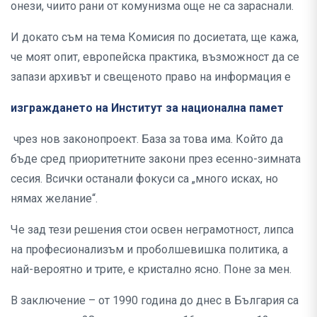
онези, чиито рани от комунизма още не са зараснали.
И докато съм на тема Комисия по досиетата, ще кажа,
че моят опит, европейска практика, възможност да се
запази архивът и свещеното право на информация е
изграждането на Институт за национална памет
чрез нов законопроект. База за това има. Който да
бъде сред приоритетните закони през есенно-зимната
сесия. Всички останали фокуси са „много исках, но
нямах желание“.
Че зад тези решения стои освен неграмотност, липса
на професионализъм и проболшевишка политика, а
най-вероятно и трите, е кристално ясно. Поне за мен.
В заключение – от 1990 година до днес в България са