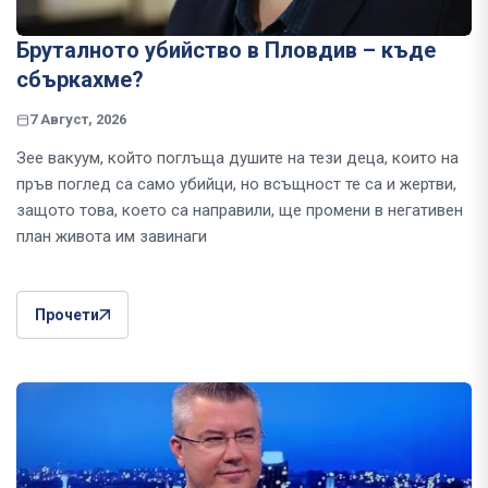
Бруталното убийство в Пловдив – къде
сбъркахме?
7 Август, 2026
Зее вакуум, който поглъща душите на тези деца, които на
пръв поглед са само убийци, но всъщност те са и жертви,
защото това, което са направили, ще промени в негативен
план живота им завинаги
Прочети