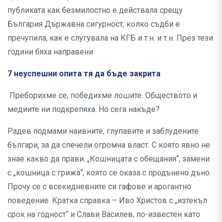
публиката как безмилостно е действала срещу
България Държавна сигурност, колко съдби е
пречупила, как е слугувала на КГБ и т.н. и т.н. През тези
години бяха направени
7 неуспешни опита тя да бъде закрита
Преборихме се, победихме лошите. Обществото и
медиите ни подкрепяха. Но сега накъде?
Радев подмами наивните, глупавите и заблудените
българи, за да спечели огромна власт. С която явно не
знае какво да прави. „Кошницата с обещания“, замени
с „кошница с грижа“, която се оказа с продънено дъно.
Прочу се с всекидневните си гафове и арогантно
поведение. Кратка справка – Иво Христов с „изтекъл
срок на годност“ и Слави Василев, по-известен като