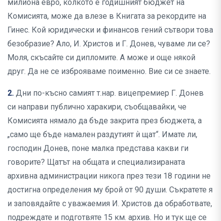
милиона евро, колкото е годишният бюджет на
Комисията, може да влезе в Книгата за рекордите на
Гинес. Кой юридически и финансов гений сътвори това
безобразие? Ало, И. Христов и Г. Донев, чуваме ли се?
Моля, скъсайте си дипломите. А може и още някой
друг. Да не се изброяваме поименно. Вие си се знаете.
2.
Дни по-късно самият т.нар. вицепремиер Г. Донев
си направи публично харакири, съобщавайки, че
Комисията нямало да бъде закрита през бюджета, а
„само ще бъде намален раздутият ѝ щат“. Имате ли,
господин Донев, поне малка представа какви ги
говорите? Щатът на общата и специализираната
архивна администрации никога през тези 18 години не
достигна определения му брой от 90 души. Съкратете я
и заповядайте с уважаемия И. Христов да обработвате,
подреждате и подготвяте 15 км. архив. Но и тук ще се