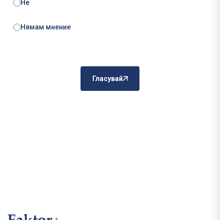
Не
Нямам мнение
Гласувай