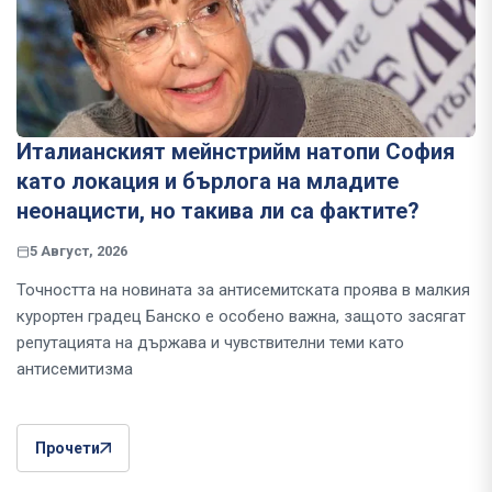
Италианският мейнстрийм натопи София
като локация и бърлога на младите
неонацисти, но такива ли са фактите?
5 Август, 2026
Точността на новината за антисемитската проява в малкия
курортен градец Банско е особено важна, защото засягат
репутацията на държава и чувствителни теми като
антисемитизма
Прочети