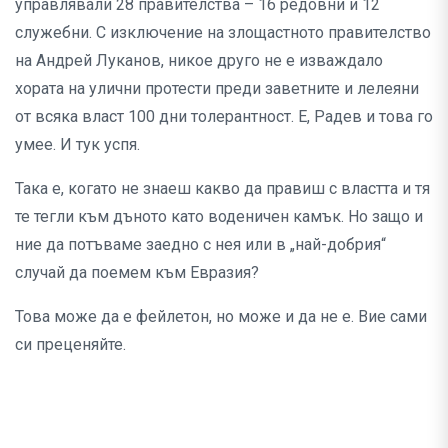
управлявали 28 правителства – 16 редовни и 12
служебни. С изключение на злощастното правителство
на Андрей Луканов, никое друго не е изваждало
хората на улични протести преди заветните и лелеяни
от всяка власт 100 дни толерантност. Е, Радев и това го
умее. И тук успя.
Така е, когато не знаеш какво да правиш с властта и тя
те тегли към дъното като воденичен камък. Но защо и
ние да потъваме заедно с нея или в „най-добрия“
случай да поемем към Евразия?
Това може да е фейлетон, но може и да не е. Вие сами
си преценяйте.