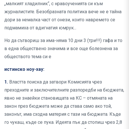
„малкият хладилник“, с нравоученията си към
журналистите. Безобразната политика вече не е тайна
дори за немалка част от онези, които навремето се
подмамиха от вдигнатия юмрук...
Но да сътвориш за има-няма 10 дни 3 (три!!!) гафа и то
в една обществено значима и все още болезнена за
обществото тема си е
истинско ноу-хау:
1.
Властта поиска да затвори Комисията чрез
преходните и заключителните разпоредби на бюджета,
явно не знаейки становищата на КС – отмяната на
закон през бюджета може да става само ако той,
законът, има сходна материя с тази на бюджета. Къде
го чукаш, къде се пука. Идеята пък да стопиш чрез 2,8