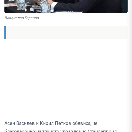
Владислав Горанов
Асен Василев и Кирил Петков обявиха, че
благодарение на тяхното управление Стандарт енд