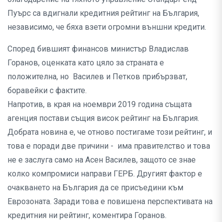
Пуърс са вдигнали кредитния рейтинг на България,
независимо, че бяха взети огромни външни кредити.
Според бившият финансов министър Владислав
Горанов, оценката като цяло за страната е
положителна, но Василев и Петков прибързват,
боравейки с фактите.
Напротив, в края на ноември 2019 година същата
агенция постави същия висок рейтинг на България.
Добрата новина е, че отново постигаме този рейтинг, и
това е поради две причини - има правителство и това
не е заслуга само на Асен Василев, защото се знае
колко компромиси направи ГЕРБ. Другият фактор е
очакването на България да се присъедини към
Еврозоната. Заради това е повишена перспективата на
кредитния ни рейтинг, коментира Горанов.