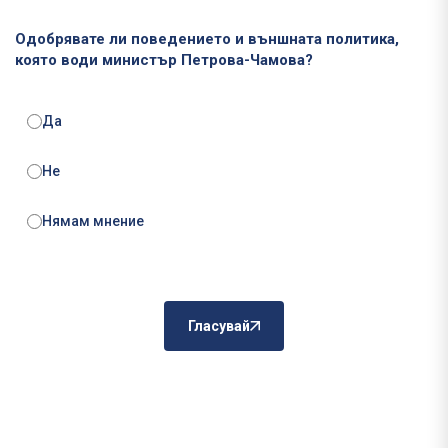
Одобрявате ли поведението и външната политика,
която води министър Петрова-Чамова?
Да
Не
Нямам мнение
Гласувай