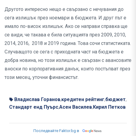
Другото интересно нещо е свързано с нечувания до
сега излишък през ноември в бюджета. И друг път е
имало по-висок излишък. Ако се направи справка ще
се види, че такава е била ситуацията през 2009, 2010,
2014, 2016, 2018 и 2019 година. Това сочи статистиката.
Случващото се сега с приходната част на бюджета е
добра новина, но този излишък е свързан с авансовите
вноски по корпоративния данък, които постъпват през
този месец, уточни финансистът.
Владислав Горанов
кредитен рейтинг
бюджет
,
,
,
Стандарт енд Пуърс
Асен Василев
Кирил Петков
,
,
Последвайте Faktor.bg в