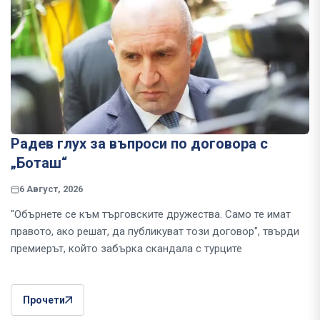
Радев глух за въпроси по договора с
„Боташ“
6 Август, 2026
"Обърнете се към търговските дружества. Само те имат
правото, ако решат, да публикуват този договор", твърди
премиерът, който забърка скандала с турците
Прочети