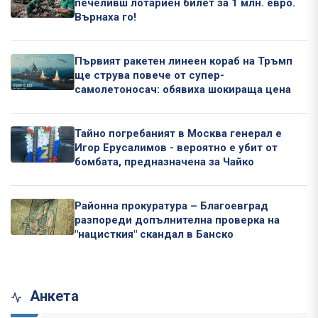
печеливш лотариен билет за 1 млн. евро.
Върнаха го!
Първият ракетен линеен кораб на Тръмп
ще струва повече от супер-
самолетоносач: обявиха шокираща цена
Тайно погребаният в Москва генерал е
Игор Ерусалимов - вероятно е убит от
бомбата, предназначена за Чайко
Районна прокуратура – Благоевград
разпореди допълнителна проверка на
"нацисткия" скандал в Банско
Анкета