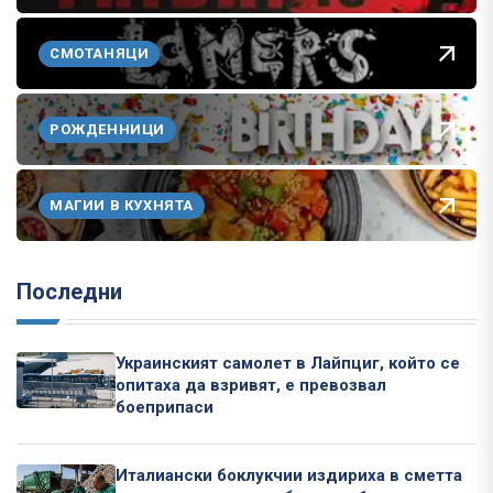
СМОТАНЯЦИ
РОЖДЕННИЦИ
МАГИИ В КУХНЯТА
Последни
Украинският самолет в Лайпциг, който се
опитаха да взривят, е превозвал
боеприпаси
Италиански боклукчии издириха в сметта