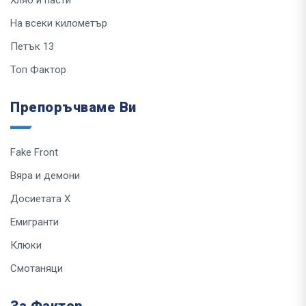
Хляб и пасти
На всеки километър
Петък 13
Топ Фактор
Препоръчваме Ви
Fake Front
Вяра и демони
Досиетата Х
Емигранти
Клюки
Смотаняци