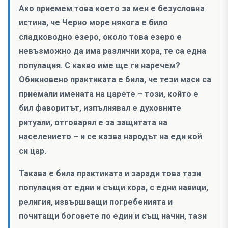
Ако приемем това което за мен е безусловна
истина, че Черно море някога е било
сладководно езеро, около това езеро е
невъзможно да има различни хора, те са една
популация. С какво име ще ги наречем?
Обикновено практиката е била, че тези маси са
приемали имената на царете – този, който е
бил фаворитът, изпълнявал е духовните
ритуали, отговарял е за защитата на
населението – и се казва народът на еди кой
си цар.
Такава е била практиката и заради това тази
популация от едни и същи хора, с едни навици,
религия, извършващи погребенията и
почитащи боговете по един и същ начин, тази