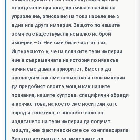
определени сривове, промяна в начина на
управление, вписвания на това население в
една или друга империя. Защото по нашите
земи са съществували немалко на брой
империи – 5. Ние сме били част от тях.
Интересното е, че на всичките тези империи
ние в съвременната ни история по някакъв
начин сме давали приоритет. Вместо да
проследим как сме спомогнали тези империи
да придобият своята мощ и как нашите
познания, нашите култове, специфични обреди
и всичко това, на което сме носители като
народ и генетика, е способствало за
издигането на тези империи да получат
мощта, ние фактически сме се комплексирали.
Защото истината е, че империите до