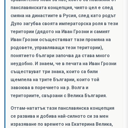
панславянската концепция, чиято цел е след
смяна на династиите в Русия, след като родът
Дуло загубва своята императорска роля в тези
територии (дядото на Иван Грозни и самият
Иван Грозни осъществяват тази промяна на
родовете, управляващи тези територии),
понятието българи започва да става много
неудобно. И знаем, че в печата на Иван Грозни
съществуват три знака, които са били
щемпела на трите Българии, които той
завоюва в поречието на р. Волга и
териториите, свързани с Велика България.
Оттам-нататък тази панславянска концепция
се развива и добива най-силното си за мен
изразяване по времето на Екатерина Велика,