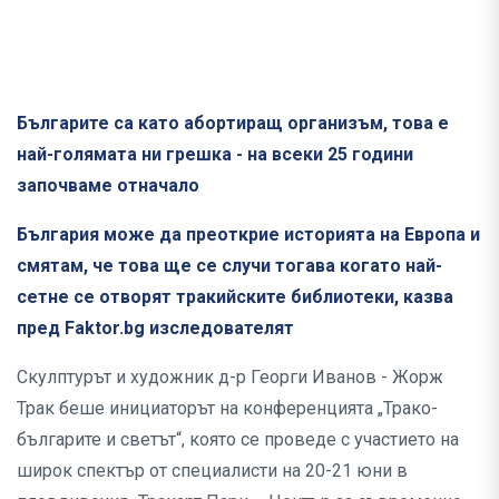
Българите са като абортиращ организъм, това е
най-голямата ни грешка - на всеки 25 години
започваме отначало
България може да преоткрие историята на Европа и
смятам, че това ще се случи тогава когато най-
сетне се отворят тракийските библиотеки, казва
пред Faktor.bg изследователят
Скулптурът и художник д-р Георги Иванов - Жорж
Трак беше инициаторът на конференцията „Трако-
българите и светът“, която се проведе с участието на
широк спектър от специалисти на 20-21 юни в