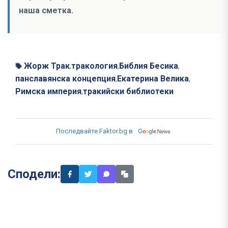
наша сметка.
Жорж Трак
тракология
Библия Бесика
,
,
,
панславянска концепция
Екатерина Велика
,
,
Римска империя
тракийски библиотеки
,
Последвайте Faktor.bg в
Сподели: