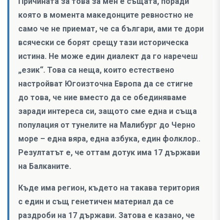
Причината за това за мен е същата, поради
която в момента македонците ревностно не
само че не приемат, че са българи, ами те дори
всячески се борят срещу тази историческа
истина. Не може един диалект да го наречеш
„език“. Това са неща, които естествено
настройват Югоизточна Европа да се стигне
до това, че ние вместо да се обединяваме
заради интереса си, защото сме една и съща
популация от тунелите на Малибург до Черно
море – една вяра, една азбука, един фолклор..
Резултатът е, че оттам дотук има 17 държави
на Балканите.
Къде има регион, където на такава територия
с един и същ генетичен материал да се
раздроби на 17 държави. Затова е казано, че