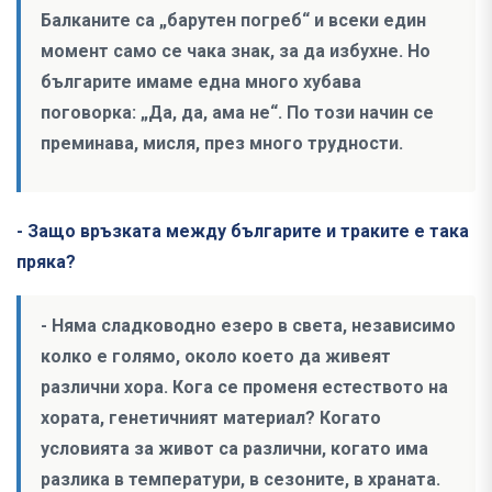
Балканите са „барутен погреб“ и всеки един
момент само се чака знак, за да избухне. Но
българите имаме една много хубава
поговорка: „Да, да, ама не“. По този начин се
преминава, мисля, през много трудности.
- Защо връзката между българите и траките е така
пряка?
- Няма сладководно езеро в света, независимо
колко е голямо, около което да живеят
различни хора. Кога се променя естеството на
хората, генетичният материал? Когато
условията за живот са различни, когато има
разлика в температури, в сезоните, в храната.