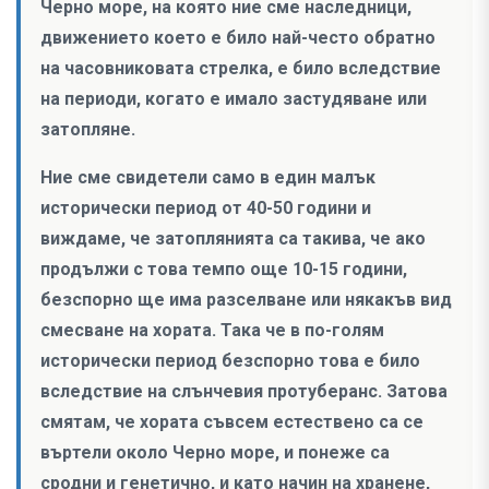
Черно море, на която ние сме наследници,
движението което е било най-често обратно
на часовниковата стрелка, е било вследствие
на периоди, когато е имало застудяване или
затопляне.
Ние сме свидетели само в един малък
исторически период от 40-50 години и
виждаме, че затоплянията са такива, че ако
продължи с това темпо още 10-15 години,
безспорно ще има разселване или някакъв вид
смесване на хората. Така че в по-голям
исторически период безспорно това е било
вследствие на слънчевия протуберанс. Затова
смятам, че хората съвсем естествено са се
въртели около Черно море, и понеже са
сродни и генетично, и като начин на хранене,