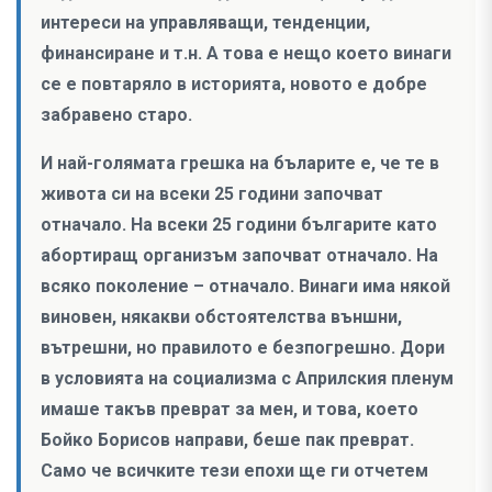
интереси на управляващи, тенденции,
финансиране и т.н. А това е нещо което винаги
се е повтаряло в историята, новото е добре
забравено старо.
И най-голямата грешка на бъларите е, че те в
живота си на всеки 25 години започват
отначало. На всеки 25 години българите като
абортиращ организъм започват отначало. На
всяко поколение – отначало. Винаги има някой
виновен, някакви обстоятелства външни,
вътрешни, но правилото е безпогрешно. Дори
в условията на социализма с Априлския пленум
имаше такъв преврат за мен, и това, което
Бойко Борисов направи, беше пак преврат.
Само че всичките тези епохи ще ги отчетем