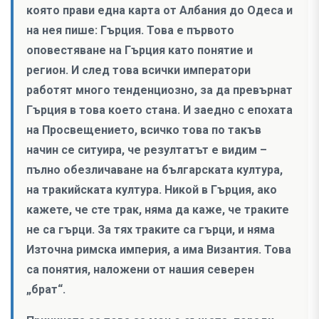
която прави една карта от Албания до Одеса и
на нея пише: Гърция. Това е първото
оповестяване на Гърция като понятие и
регион. И след това всички императори
работят много тенденциозно, за да превърнат
Гърция в това което стана. И заедно с епохата
на Просвещението, всичко това по такъв
начин се ситуира, че резултатът е видим –
пълно обезличаване на българската култура,
на тракийската култура. Никой в Гърция, ако
кажете, че сте трак, няма да каже, че траките
не са гърци. За тях траките са гърци, и няма
Източна римска империя, а има Византия. Това
са понятия, наложени от нашия северен
„брат“.