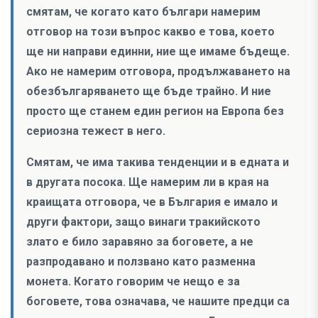
смятам, че когато като българи намерим
отговор на този въпрос какво е това, което
ще ни направи единни, ние ще имаме бъдеще.
Ако не намерим отговора, продължаването на
обезбългаряването ще бъде трайно. И ние
просто ще станем един регион на Европа без
сериозна тежест в него.
Смятам, че има такива тенденции и в едната и
в другата посока. Ще намерим ли в края на
краищата отговора, че в България е имало и
други фактори, защо винаги тракийското
злато е било заравяно за боговете, а не
разпродавано и ползвано като разменна
монета. Когато говорим че нещо е за
боговете, това означава, че нашите предци са