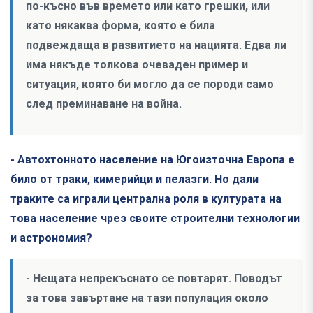
по-късно във времето или като грешки, или
като някаква форма, която е била
подвеждаща в развитието на нацията. Едва ли
има някъде толкова очеваден пример и
ситуация, която би могло да се породи само
след преминаване на война.
- Автохтонното население на Югоизточна Европа е
било от траки, кимерийци и пелазги. Но дали
траките са играли централна роля в културата на
това население чрез своите строителни технологии
и астрономия?
- Нещата непрекъснато се повтарят. Поводът
за това завъртане на тази популация около