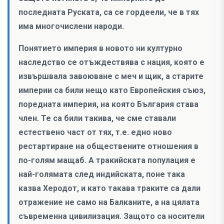
последната Руската, са се гордеели, че в тях
има многочислени народи.
Понятието империя в новото ни културно
наследство се отъждествява с нация, която е
извършвала завоюване с меч и щик, а старите
империи са били нещо като Европейския съюз,
поредната империя, на която България става
член. Те са били такива, че сме ставали
естествено част от тях, т.е. едно ново
рестартиране на обществените отношения в
по-голям мащаб. А тракийската популация е
най-голямата след индийската, поне така
казва Херодот, и като такава траките са дали
отражение не само на Балканите, а на цялата
съвременна цивилизация. Защото са носители