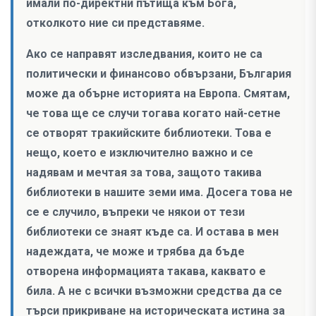
имали по-директни пътища към Бога,
отколкото ние си представяме.
Ако се направят изследвания, които не са
политически и финансово обвързани, България
може да обърне историята на Европа. Смятам,
че това ще се случи тогава когато най-сетне
се отворят тракийските библиотеки. Това е
нещо, което е изключително важно и се
надявам и мечтая за това, защото такива
библиотеки в нашите земи има. Досега това не
се е случило, въпреки че някои от тези
библиотеки се знаят къде са. И остава в мен
надеждата, че може и трябва да бъде
отворена информацията такава, каквато е
била. А не с всички възможни средства да се
търси прикриване на историческата истина за