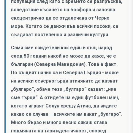
популация след като с времето се разпръсква,
вследствие късането на Босфора и започва
ексцентрично да се отдалечава от Черно
море. Когато се движи във всички посоки, се
създават постепенно и различни култури.
Сами сме свидетели как един и същ народ
след 50 години никой не може да каже, че е
българин (Северна Македония). Това е факт.
По същият начин са и Северна Гърция - може
на всички северногърци атиняните да казват
„булгаро“, обаче тези „булгаро“ казват: „ние
сме гърци“. А отидете на един футболен мач,
когато играят Солун срещу Атина, да видите
какво се случва – всичките им викат „булгаро“.
Много бързо и много лесно сякаш става
подмяната на тази идентичност, според