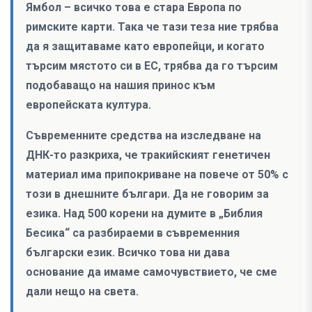
Ямбол – всичко това е стара Европа по
римските карти. Така че тази теза ние трябва
да я защитаваме като европейци, и когато
търсим мястото си в ЕС, трябва да го търсим
подобаващо на нашия принос към
европейската култура.
Съвременните средства на изследване на
ДНК-то разкриха, че тракийският генетичен
материал има припокриване на повече от 50% с
този в днешните българи. Да не говорим за
езика. Над 500 корени на думите в „Библия
Бесика“ са разбираеми в съвременния
български език. Всичко това ни дава
основание да имаме самочувствието, че сме
дали нещо на света.