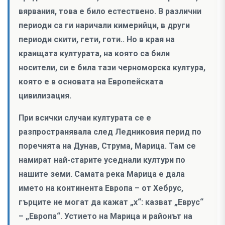
вярвания, това е било естествено. В различни
периоди са ги наричали кимерийци, в други
периоди скити, гети, готи.. Но в края на
краищата културата, на която са били
носители, си е била тази черноморска култура,
която е в основата на Европейската
цивилизация.
При всички случаи културата се е
разпространявала след Ледниковия перид по
поречията на Дунав, Струма, Марица. Там се
намират най-старите уседнали култури по
нашите земи. Самата река Марица е дала
името на континента Европа – от Хебрус,
гърците не могат да кажат „х“: казват „Еврус“
– „Европа“. Устието на Марица и районът на