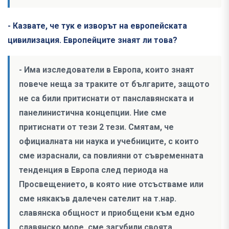
- Казвате, че тук е изворът на европейската
цивилизация. Европейците знаят ли това?
- Има изследователи в Европа, които знаят
повече неща за траките от българите, защото
не са били притиснати от панславянската и
панелинистична концепции. Ние сме
притиснати от тези 2 тези. Смятам, че
официалната ни наука и учебниците, с които
сме израснали, са повлияни от съвременната
тенденция в Европа след периода на
Просвещението, в която ние отсъстваме или
сме някакъв далечен сателит на т.нар.
славянска общност и приобщени към едно
славянско море, сме загубили своята