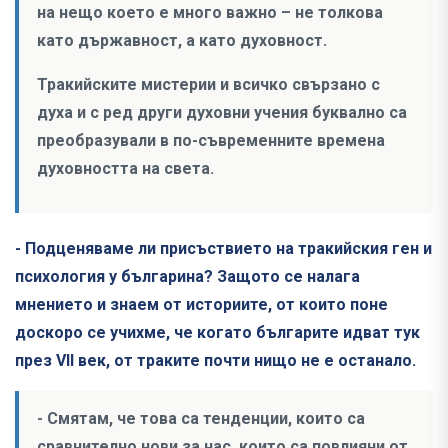
на нещо което е много важно – не толкова
като държавност, а като духовност.
Тракийските мистерии и всичко свързано с
духа и с ред други духовни учения буквално са
преобразували в по-съвременните времена
духовността на света.
- Подценяваме ли присъствието на тракийския ген и
психология у българина? Защото се налага
мнението и знаем от историите, от които поне
доскоро се учихме, че когато българите идват тук
през VII век, от траките почти нищо не е останало.
- Смятам, че това са тенденции, които са
сравнително нови за нас, които са повлияни от