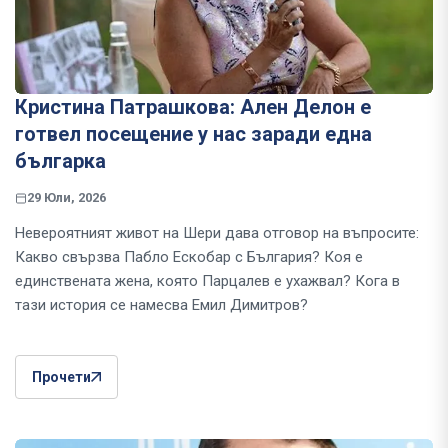
Кристина Патрашкова: Ален Делон е
готвел посещение у нас заради една
българка
29 Юли, 2026
Невероятният живот на Шери дава отговор на въпросите:
Какво свързва Пабло Ескобар с България? Коя е
единствената жена, която Парцалев е ухажвал? Кога в
тази история се намесва Емил Димитров?
Прочети