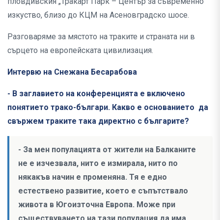
пловдивския „Тракарт Парк – Център за съвременно
изкуство, близо до КЦМ на Асеновградско шосе.
Разговаряме за мястото на траките и страната ни в
сърцето на европейската цивилизация.
Интервю на Снежана Бесарабова
- В заглавието на конференцията е включено
понятието трако-българи. Какво е основанието да
свържем траките така директно с българите?
- За мен популацията от жители на Балканите
не е изчезвала, нито е измирала, нито по
някакъв начин е променяна. Тя е едно
естествено развитие, което е съпътствало
живота в Югоизточна Европа. Може при
съществуването на тази популация да има