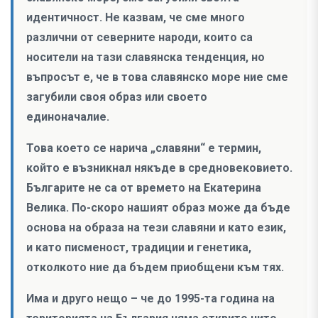
идентичност. Не казвам, че сме много
различни от северните народи, които са
носители на тази славянска тенденция, но
въпросът е, че в това славянско море ние сме
загубили своя образ или своето
единоначалие.
Това което се нарича „славяни“ е термин,
който е възникнал някъде в средновековието.
Българите не са от времето на Екатерина
Велика. По-скоро нашият образ може да бъде
основа на образа на тези славяни и като език,
и като писменост, традиции и генетика,
отколкото ние да бъдем приобщени към тях.
Има и друго нещо – че до 1995-та година на