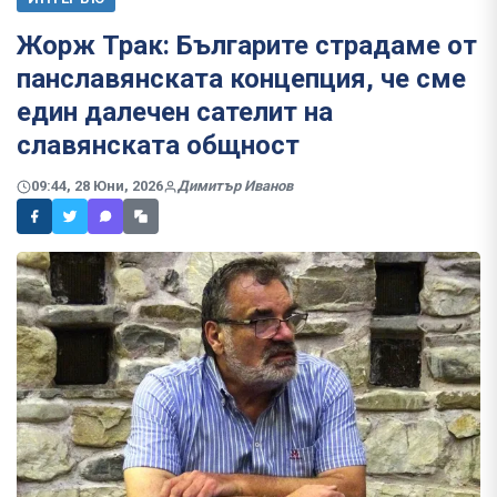
Жорж Трак: Българите страдаме от
панславянската концепция, че сме
един далечен сателит на
славянската общност
09:44, 28 Юни, 2026
Димитър Иванов