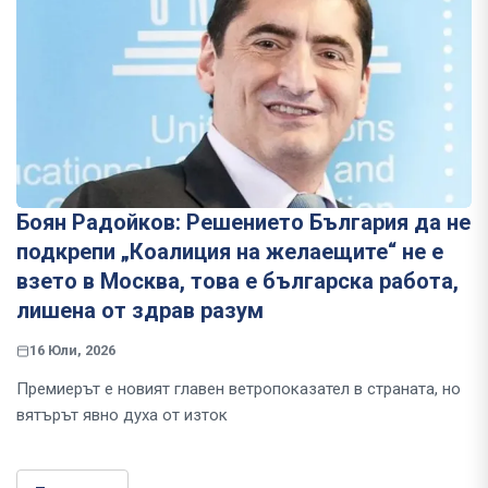
Боян Радойков: Решението България да не
подкрепи „Коалиция на желаещите“ не е
взето в Москва, това е българска работа,
лишена от здрав разум
16 Юли, 2026
Премиерът е новият главен ветропоказател в страната, но
вятърът явно духа от изток