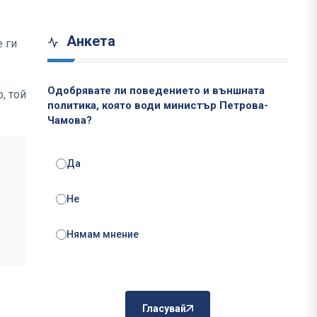
Анкета
 ги
Одобрявате ли поведението и външната
, той
политика, която води министър Петрова-
Чамова?
Да
Не
Нямам мнение
Гласувай