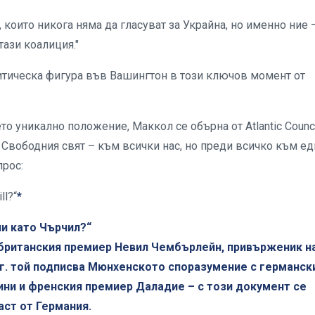
 които никога няма да гласуват за Украйна, но именно ние 
ази коалиция."
итическа фигура във Вашингтон в този ключов момент от
о уникално положение, Маккол се обърна от Atlantic Counci
 Свободния свят – към всички нас, но преди всичко към ед
прос:
ll?“
*
ли като Чърчил?“
 британския премиер Невил Чембърлейн, привърженик н
8 г. той подписва Мюнхенското споразумение с германск
ини и френския премиер Даладие – с този документ се
аст от Германия.