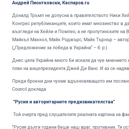
Андрей Пионтковски, Каспаров.ru
Доналд Тръмп не допусна в правителството Ники Хей
Конгрес републиканците, които имат мнозинство в дв
възгледи на Хейли и Помпео, а не пропутинските на 
Майкъл Маккол, Майк Роджърс, Майк Търнър – автори н
(„Предложение за победа в Украйна“ – б. р.).
Днес цяла Украйна много би искала да чуе мнението
план на вицепрезидента Джей Ди Ванс. И аз се надяв
Преди броени дни чухме вдъхновяващото им послание
Council доклада
"Русия и авторитарните предизвикателства"
Той очерта пред слушателите реалната картина на фа
"Русия дълги години беше наш враг, противник. Тя ост