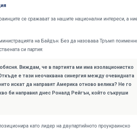
ция
аинците се сражават за нашите национални интереси, а ние
министрацията на Байдън. Без да назовава Тръмп поименно
твената си партия:
 обясня. Виждам, че в партията ми има изолационистко
. Откъде е тази неочаквана синергия между очевидната
оито искат да направят Америка отново велика? Не го
акво би направил днес Роналд Рейгън, който съкруши
 позиционира като лидер на двупартийното проукраинско