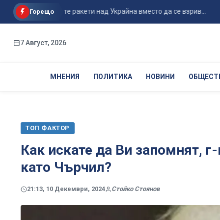
не на руските ракети над Украйна вместо да се взрив...
По 
Горещо
7 Август, 2026
МНЕНИЯ
ПОЛИТИКА
НОВИНИ
ОБЩЕСТ
ТОП ФАКТОР
Как искате да Ви запомнят, г
като Чърчил?
21:13, 10 Декември, 2024
Стойко Стоянов