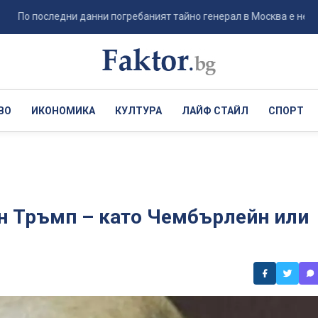
последни данни погребаният тайно генерал в Москва е не Ерусалимо
ВО
ИКОНОМИКА
КУЛТУРА
ЛАЙФ СТАЙЛ
СПОРТ
-н Тръмп – като Чембърлейн или