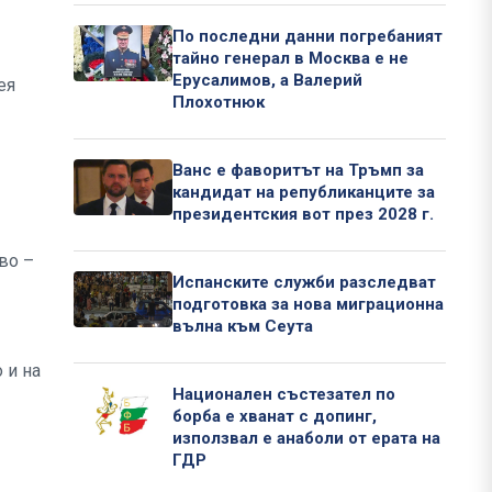
По последни данни погребаният
тайно генерал в Москва е не
Ерусалимов, а Валерий
ея
Плохотнюк
Ванс е фаворитът на Тръмп за
кандидат на републиканците за
президентския вот през 2028 г.
во –
Испанските служби разследват
подготовка за нова миграционна
вълна към Сеута
 и на
Национален състезател по
борба е хванат с допинг,
използвал е анаболи от ерата на
ГДР