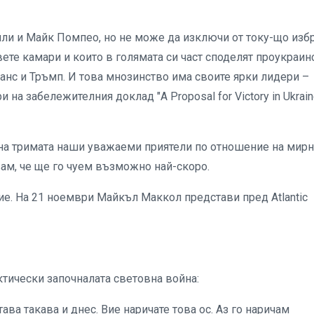
ли и Майк Помпео, но не може да изключи от току-що изб
ете камари и които в голямата си част споделят проукраин
Ванс и Тръмп. И това мнозинство има своите ярки лидери –
а забележителния доклад "A Proposal for Victory in Ukrain
 на тримата наши уважаеми приятели по отношение на мир
ам, че ще го чуем възможно най-скоро.
. На 21 ноември Майкъл Маккол представи пред Atlantic
ктически започналата световна война:
ава такава и днес. Вие наричате това ос. Аз го наричам