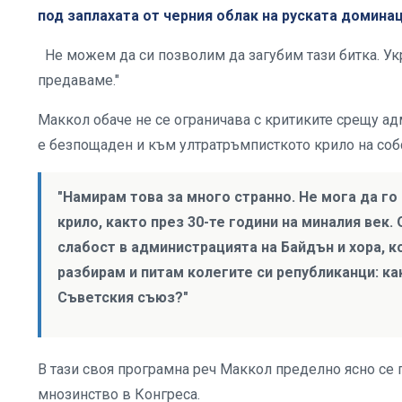
под заплахата от черния облак на руската домина
Не можем да си позволим да загубим тази битка. Укр
предаваме."
Маккол обаче не се ограничава с критиките срещу ад
е безпощаден и към ултратръмписткото крило на собс
"Намирам това за много странно. Не мога да го
крило, както през 30-те години на миналия век
слабост в администрацията на Байдън и хора, к
разбирам и питам колегите си републиканци: к
Съветския съюз?"
В тази своя програмна реч Маккол пределно ясно се
мнозинство в Конгреса.