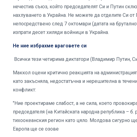
нечестив съюз, който председателят Си и Путин скл
нахлуването в Украйна. Не можете да отделите Си от 
непосредствено след 7 октомври (датата на бруталнот
изпрати десет хиляди войници в Украйна.
Не ние избрахме враговете си
Всички тези четирима диктатори (Владимир Путин, Си Д
Маккол оцени критично реакцията на администрацият
като закъсняла, недостатъчна и нерешителна в течен
конфликт:
"Ние проектираме слабост, а не сила, което провокир
председателя (на Китайската народна република – б. 
тихоокеанския регион като цяло. Молдова сигурно ще 
Европа ще се озове