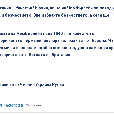
ания – Уинстън Чърчил, пише на Чембърлейн по повод 
и безчестието. Вие избрахте безчестието, а сега ще
ата на Чембърлейн през 1940 г., е известен с
ри когато Германия окупира голяма част от Европа. Ч
ен мир и започва мащабна военновъздушна кампания с
сторията като Битката за Британия.
 или като Чърчил
Украйна
Русия
,
,
 Faktor.bg в