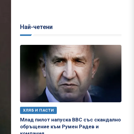
Най-четени
ХЛЯБ И ПАСТИ
Млад пилот напуска ВВС със скандално
обръщение към Румен Радев и
компания