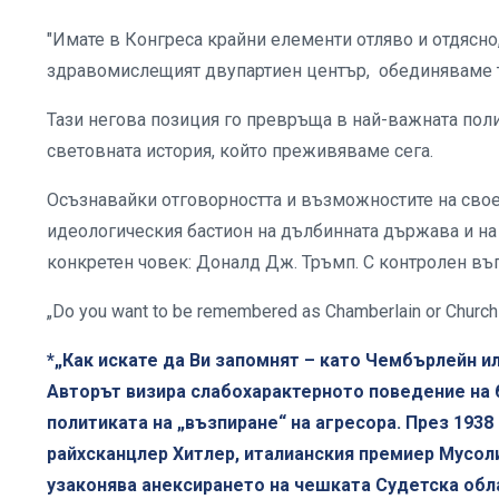
"Имате в Конгреса крайни елементи отляво и отдясно,
здравомислещият двупартиен център, обединяваме т
Тази негова позиция го превръща в най-важната пол
световната история, който преживяваме сега.
Осъзнавайки отговорността и възможностите на своет
идеологическия бастион на дълбинната държава и на
конкретен човек: Доналд Дж. Тръмп. С контролен въ
„Do you want to be remembered as Chamberlain or Churchi
*„Как искате да Ви запомнят – като Чембърлейн и
Авторът визира слабохарактерното поведение на
политиката на „възпиране“ на агресора. През 193
райхсканцлер Хитлер, италианския премиер Мусол
узаконява анексирането на чешката Судетска обл