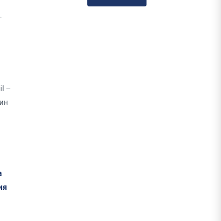
–
l –
ин
а
ия