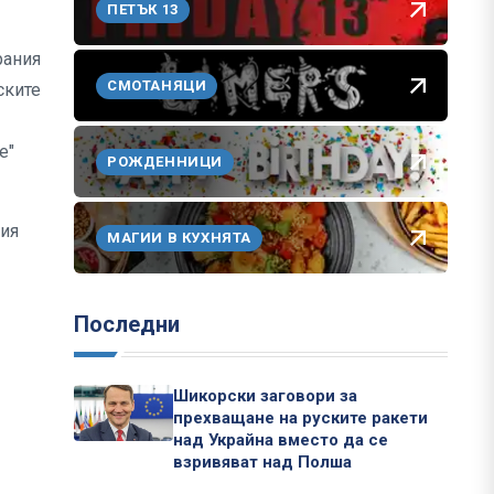
ПЕТЪК 13
рания
СМОТАНЯЦИ
ските
e"
РОЖДЕННИЦИ
ния
МАГИИ В КУХНЯТА
Последни
Шикорски заговори за
прехващане на руските ракети
над Украйна вместо да се
взривяват над Полша