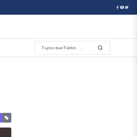
в, а Валерий ...
Ванс е фаворитът на Тръмп за кандидат на