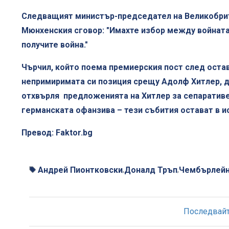
Следващият министър-председател на Великобрит
Мюнхенския сговор: "Имахте избор между войната 
получите война."
Чърчил, който поема премиерския пост след оставк
непримиримата си позиция срещу Адолф Хитлер, до
отхвърля предложенията на Хитлер за сепаратив
германската офанзива – тези събития остават в и
Превод: Faktor.bg
Андрей Пионтковски
Доналд Тръп
Чембърлейн
,
,
Последвайте