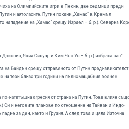
ючиха на Олимпийските игри в Пекин, две седмици преди
Путин и аятоласите. Путин покани „Хамас“ в Кремъл
о нападение на „Хамас“ срещу Израел – б. р.). Северна Кор
зинпин, Яхия Синуар и Ким Чен Ун – б. р.) избраха нас."
а на Байдън срещу отправеното от Путин предизвикателст
ие на тези близо три години на пълномащабния военен
а по-нататъшна агресия от страна на Путин. Това влияе също
р.) Си и неговите планове по отношение на Тайван и Индо-
падне за ден, както и Грузия. А след това и цяла Източна