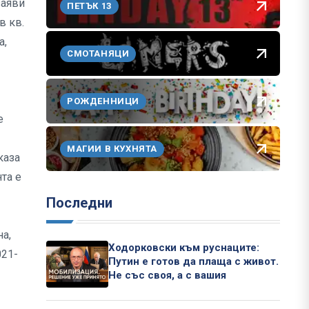
заяви
ПЕТЪК 13
в кв.
а,
СМОТАНЯЦИ
РОЖДЕННИЦИ
е
МАГИИ В КУХНЯТА
каза
та е
Последни
а,
Ходорковски към руснаците:
021-
Путин е готов да плаща с живот.
Не със своя, а с вашия