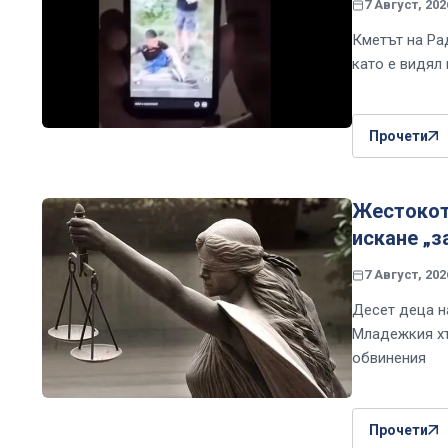
7 Август, 202
Кметът на Рад
като е видял
Прочети
Жестокот
искане „
7 Август, 202
Десет деца на
Младежкия хъ
обвинения
Прочети