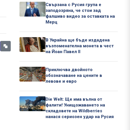
Свързана с Русия група е
заподозряна, че стои зад
фалшиво видео за оставката на
Мерц
В Украйна ще бъде издадена
възпоменателна монета в чест
на Йоан Павел II
Приключва двойното
обозначаване на цените в
левове и евро
Die Welt: Ще има вълна от
фалити! Унищожаването на
складовете на Wildberries
нанася сериозен удар на Русия