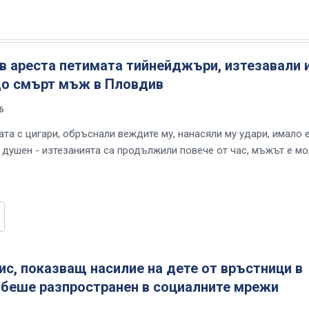
в ареста петимата тийнейджъри, изтезавали 
до смърт мъж в Пловдив
6
та с цигари, обръснали веждите му, нанасяли му удари, имало е
 душен - изтезанията са продължили повече от час, мъжът е м
с, показващ насилие на дете от връстници в
 беше разпространен в социалните мрежи