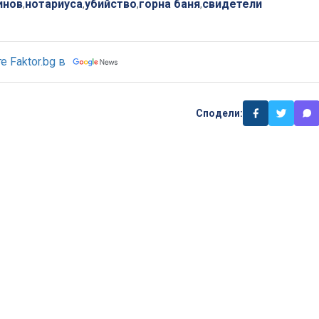
инов
нотариуса
убийство
горна баня
свидетели
,
,
,
,
 Faktor.bg в
Сподели: