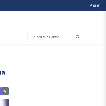
ставката на ...
В Украйна ще бъде издадена възпоменателна
на