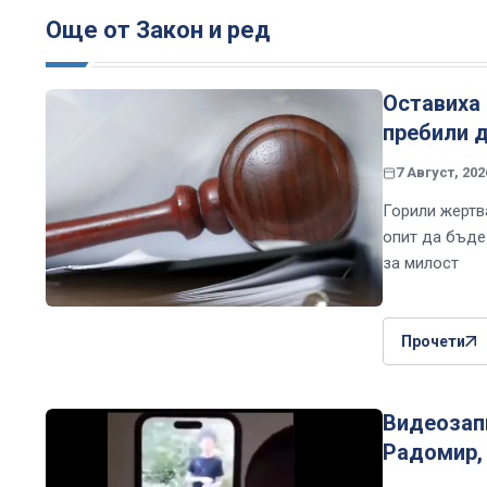
Още от Закон и ред
Оставиха 
пребили 
7 Август, 202
Горили жертва
опит да бъде
за милост
Прочети
Видеозапи
Радомир,