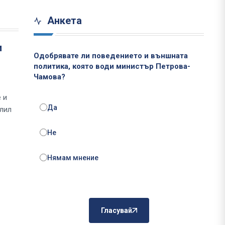
Анкета
и
Одобрявате ли поведението и външната
политика, която води министър Петрова-
Чамова?
 и
Да
олил
Не
Нямам мнение
Гласувай