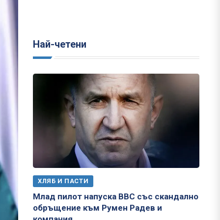
Най-четени
ХЛЯБ И ПАСТИ
Млад пилот напуска ВВС със скандално
обръщение към Румен Радев и
компания