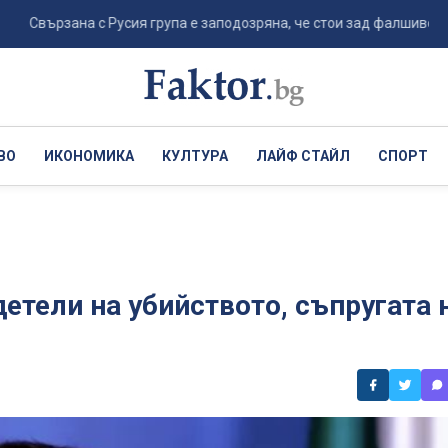
ързана с Русия група е заподозряна, че стои зад фалшиво видео за о
ВО
ИКОНОМИКА
КУЛТУРА
ЛАЙФ СТАЙЛ
СПОРТ
етели на убийството, съпругата 