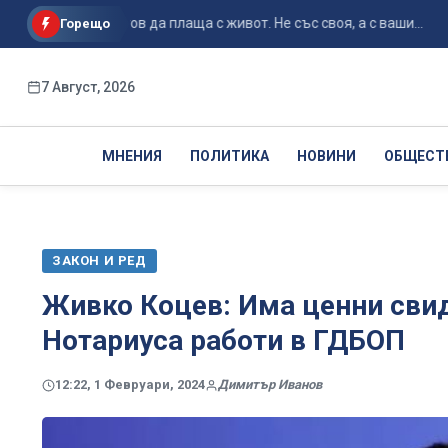
Путин е готов да плаща с живот. Не със своя, а с ваши...
Св
Горещо
7 Август, 2026
МНЕНИЯ
ПОЛИТИКА
НОВИНИ
ОБЩЕСТ
ЗАКОН И РЕД
Живко Коцев: Има ценни свид
Нотариуса работи в ГДБОП
12:22, 1 Февруари, 2024
Димитър Иванов