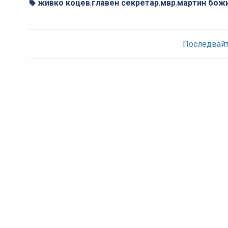
живко коцев
главен секретар
мвр
мартин бож
,
,
,
Последвайте