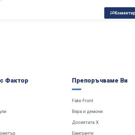
Коментир
 с Фактор
Препоръчваме Ви
Fake Front
ули
Вяра и демони
Досиетата Х
лометър
Емигранти