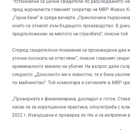
"Установени са ценни свидетели по разследването на
пред журналисти главният секретар на МВР Живко 
„Горна баня” в сряда вечерта. „Приключиха първонача
които се отнасят към бъдещото производство. В дн
предположение за мястото на стрелбата", поясни той.
Според свидетелски показания са произведени два или
уточни посоката на оттегляне”, поясни главният секр
криминалното минало на убития. На въпрос дали съп
следното: „Доколкото ми е известно, тя е била уволн
по майчинство". Той коментира и сигналите в МВР ср
„Проверката е финализирана, докладът е готов. Став
касае се за корупционни практики, злоупотреба с влас
2022 г. Извършена е проверка по тях и са изпратени 