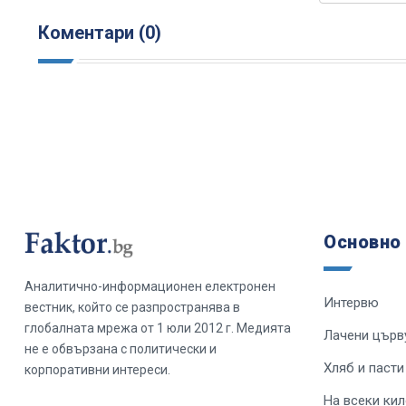
Коментари (0)
Основно
Аналитично-информационен електронен
Интервю
вестник, който се разпространява в
глобалната мрежа от 1 юли 2012 г. Медията
Лачени църв
не е обвързана с политически и
Хляб и пасти
корпоративни интереси.
На всеки ки