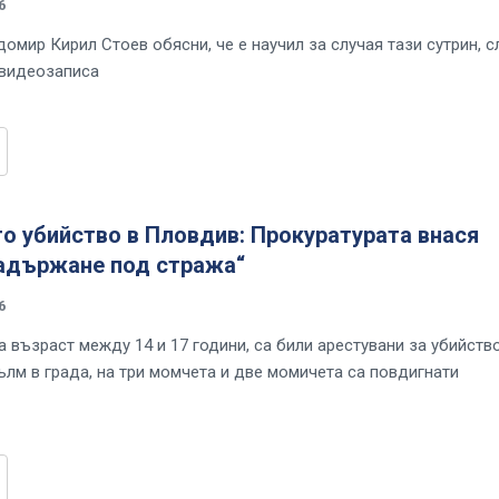
6
омир Кирил Стоев обясни, че е научил за случая тази сутрин, с
 видеозаписа
о убийство в Пловдив: Прокуратурата внася
задържане под стража“
6
 възраст между 14 и 17 години, са били арестувани за убийств
лм в града, на три момчета и две момичета са повдигнати