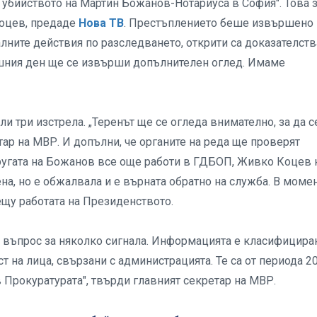
 убийството на Мартин Божанов-Нотариуса в София". Това 
Коцев, предаде
Нова ТВ
. Престъплението беше извършено 
лните действия по разследването, открити са доказателств
ешния ден ще се извърши допълнителен оглед. Имаме
 три изстрела. „Теренът ще се огледа внимателно, за да с
етар на МВР. И допълни, че органите на реда ще проверят
ругата на Божанов все още работи в ГДБОП, Живко Коцев 
ена, но е обжалвала и е върната обратно на служба. В момен
ещу работата на Президенството.
а въпрос за няколко сигнала. Информацията е класифициран
т на лица, свързани с администрацията. Те са от периода 2
в Прокуратурата", твърди главният секретар на МВР.