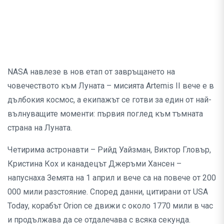
NASA навлезе в нов етап от завръщането на
човечеството към Луната – мисията Artemis II вече е в
дълбокия космос, а екипажът се готви за един от най-
вълнуващите моменти: първия поглед към тъмната
страна на Луната.
Четирима астронавти – Рийд Уайзман, Виктор Гловър,
Кристина Кох и канадецът Джеръми Хансен –
напуснаха Земята на 1 април и вече са на повече от 200
000 мили разстояние. Според данни, цитирани от USA
Today, корабът Orion се движи с около 1770 мили в час
и продължава да се отдалечава с всяка секунда.