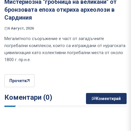
Мистериозна "гробница на великани" от
бронзовата епоха откриха археолози в
Сардиния
6 Август, 2026
Мегалитното съоръжение е част от загадъчните
погребални комплекси, които са изграждани от нурагската
цивилизация като колективни погребални места от около
1800 г. пр.н.е.
Прочети
Коментари (0)
Коментирай