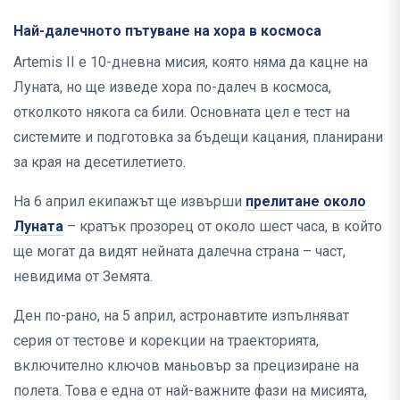
Най-далечното пътуване на хора в космоса
Artemis II е 10-дневна мисия, която няма да кацне на
Луната, но ще изведе хора по-далеч в космоса,
отколкото някога са били. Основната цел е тест на
системите и подготовка за бъдещи кацания, планирани
за края на десетилетието.
На 6 април екипажът ще извърши
прелитане около
Луната
– кратък прозорец от около шест часа, в който
ще могат да видят нейната далечна страна – част,
невидима от Земята.
Ден по-рано, на 5 април, астронавтите изпълняват
серия от тестове и корекции на траекторията,
включително ключов маньовър за прецизиране на
полета. Това е една от най-важните фази на мисията,