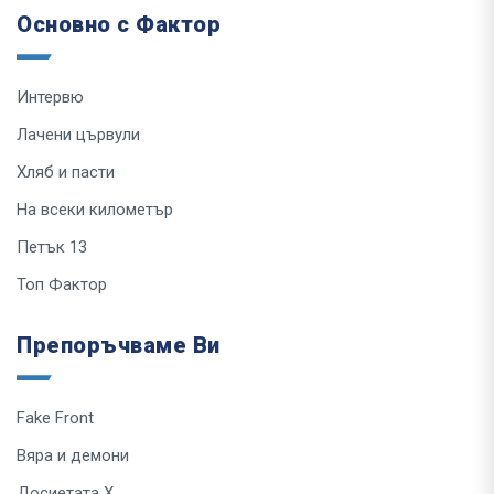
Основно с Фактор
Интервю
Лачени цървули
Хляб и пасти
На всеки километър
Петък 13
Топ Фактор
Препоръчваме Ви
Fake Front
Вяра и демони
Досиетата Х