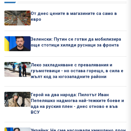
От днес цените в магазините са само в
евро
Зеленски: Путин се готви да мобилизира
още стотици хиляди руснаци за фронта
Леко захладняване с превалявания и
гръмотевици - но остава горещо, в сила е
жълт код за югозападните райони
Герой на два народа: Пилотът Иван
Пепеляшко надмогва най-тежките боеве и
ада на руския плен - днес отново е във
ВСУ
Украйна: Не сме насочвали умишлено дрон