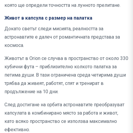
която ще определи точността на лунното прелитане.
Живот в капсула с размер на палатка
Докато светът следи мисията, реалността за
астронавтите е далеч от романтичната представа за
космоса.
Животът в Orion се случва в пространство от около 330
кубични фута – приблизително колкото палатка за
петима души. В тази ограничена среда четирима души
трябва да живеят, работят, спят и тренират в
продължение на 10 дни.
След достигане на орбита астронавтите преобразуват
капсулата в комбинирано място за работа и живот,
като всяко пространство се използва максимално
ефективно.