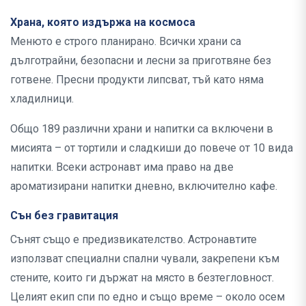
Храна, която издържа на космоса
Менюто е строго планирано. Всички храни са
дълготрайни, безопасни и лесни за приготвяне без
готвене. Пресни продукти липсват, тъй като няма
хладилници.
Общо 189 различни храни и напитки са включени в
мисията – от тортили и сладкиши до повече от 10 вида
напитки. Всеки астронавт има право на две
ароматизирани напитки дневно, включително кафе.
Сън без гравитация
Сънят също е предизвикателство. Астронавтите
използват специални спални чували, закрепени към
стените, които ги държат на място в безтегловност.
Целият екип спи по едно и също време – около осем