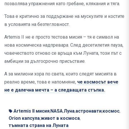
позволява упражнения като гребане, клякания и тяга.
Това е критично за поддържане на мускулите и костите
в условията на безтегловност.
Artemis II не е просто тестова мисия – тя е символ на
нова космическа надпревара. След десетилетия пауза,
човечеството отново се връща към Луната, този път с
амбиции за дългосрочно присъствие.
А за милиони хора по света, които следят мисията в
реално време, това е напомняне,
че космосът вече
не е далечна мечта – а следващата стъпка.
Artemis II мисия
NASA
Луна
астронавти
космос
,
,
,
,
,
Orion капсула
живот в космоса
,
,
тъмната страна на Луната