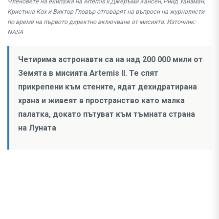
Членовете на екипажа на Artemis II Джеръми Хансен, Рийд Уайзман,
Кристина Кох и Виктор Гловър отговарят на въпроси на журналисти
по време на първото директно включване от мисията. Източник:
NASA
Четирима астронавти са на над 200 000 мили от
Земята в мисията Artemis II. Те спят
прикрепени към стените, ядат дехидратирана
храна и живеят в пространство като малка
палатка, докато пътуват към тъмната страна
на Луната