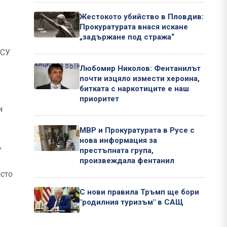
Жестокото убийство в Пловдив:
Прокуратурата внася искане
„задържане под стража“
 СУ
Любомир Николов: Фентанилът
почти изцяло измести хероина,
битката с наркотиците е наш
приоритет
и
МВР и Прокуратурата в Русе с
нова информация за
,
престъпната група,
произвеждала фентанил
ясто
С нови правила Тръмп ще бори
"родилния туризъм" в САЩ