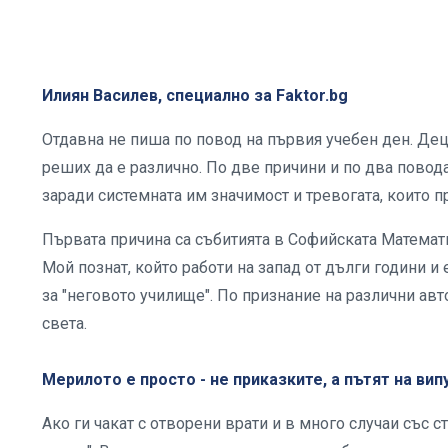
Илиян Василев, специално за Faktor.bg
Отдавна не пиша по повод на първия учебен ден. Деца
реших да е различно. По две причини и по два повода
заради системната им значимост и тревогата, които п
Първата причина са събитията в Софийската Математ
Мой познат, който работи на запад от дълги години и
за "неговото училище". По признание на различни авто
света.
Мерилото е просто - не приказките, а пътят на ви
Ако ги чакат с отворени врати и в много случаи със с