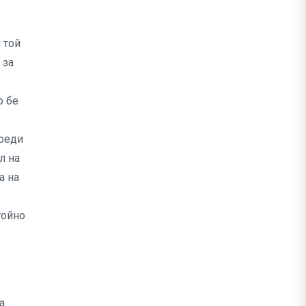
 той
 за
о бе
Преди
л на
а на
тойно
а