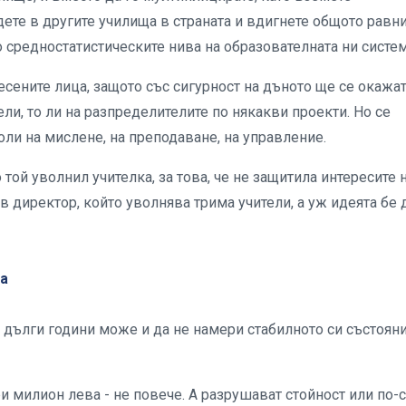
ете в другите училища в страната и вдигнете общото равн
 средностатистическите нива на образователната ни систе
сените лица, защото със сигурност на дъното ще се окажат
ели, то ли на разпределителите по някакви проекти. Но се
оли на мислене, на преподаване, на управление.
той уволнил учителка, за това, че не защитила интересите 
в директор, който уволнява трима учители, а уж идеята бе 
та
 дълги години може и да не намери стабилното си състояни
ри милион лева - не повече. А разрушават стойност или по-