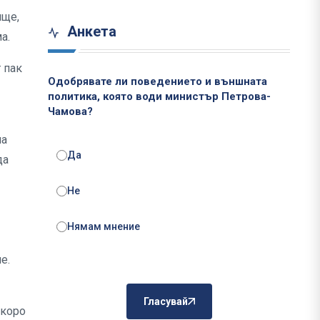
ище,
Анкета
ма.
 пак
Одобрявате ли поведението и външната
политика, която води министър Петрова-
Чамова?
на
Да
да
Не
Нямам мнение
е.
Гласувай
скоро