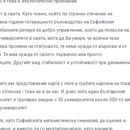
но и това е изключително признание.
 в света. Като човек, който по странно стечение на
етина години тогавашното ръководство на Софийския
балните репери за добро управление, което да позволи на
ниверситети в света, мога да Ви уверя, че всички тези
ва промяна на статуквото, тя няма нужда от върхове и от
о. Тя има нужда от своето първично или просто
иците. Другият вид стабилност и устойчивост при динамичн
о им представихме карта с пътя и грубата картина на това
 отсякоха - това не е за нас. И днес нито един българския
ситет е групиран заедно с 50 университета около 500-то м
 университет.
те, като Софийската математическа гимназия, да оцелее в
нище, и вместо да го мултиплицирате, като вземете