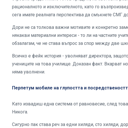
рационалното и изключителното, като го възпроизвед
сега имате реалната перспектива да смъкнете СМГ до
Дори не са толкова важни мотивите и конкретно заме
някакви материални интереси - то ли на частните учит
обзалагам, че не става въпрос за спор между две шк
Всичко е фейк история - уволняват директора, защото 
учениците на това училище. Доказан факт. Вкарват но
няма уволнени.
Перпетум мобиле на глупостта и посредственост
Като извадиш една система от равновесие, след това
Никога.
Сигурно пак става реч за едни хиляди, сто хиляди, до