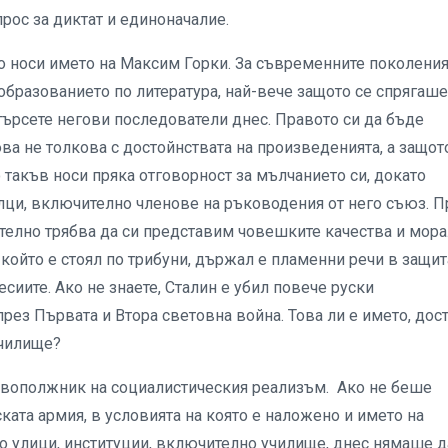
прос за диктат и единоначалие.
то носи името на Максим Горки. За съвременните поколения
образованието по литература, най-вече защото се спрягаше
ърсете негови последователи днес. Правото си да бъде
ва не толкова с достойнствата на произведенията, а защот
 такъв носи пряка отговорност за мълчанието си, докато
лци, включително членове на ръководения от него съюз. 
ително трябва да си представим човешките качества и мора
ойто е стоял по трибуни, държал е пламенни речи в защит
сиите. Ако не знаете, Сталин е убил повече руски
през Първата и Втора световна война. Това ли е името, дос
училище?
новополжник на социалистическия реализъм. Ако не беше
ката армия, в условията на която е наложено и името на
го улици, институции, включително училище, днес нямаше д