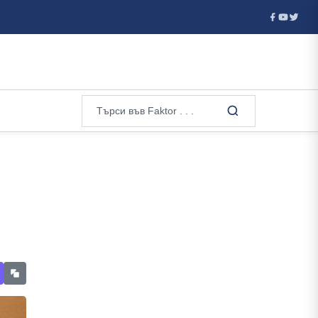
д стража“...
Любомир Николов: Фентанилът почти изцяло изм