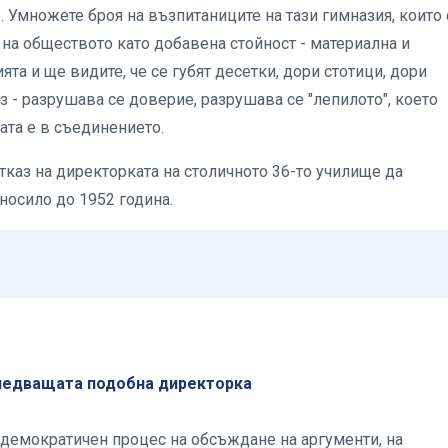
е. Умножете броя на възпитаниците на тази гимназия, които 
 на обществото като добавена стойност - материална и
ята и ще видите, че се губят десетки, дори стотици, дори
з - разрушава се доверие, разрушава се "лепилото", което
лата е в съединението.
тказ на директорката на столичното 36-то училище да
 носило до 1952 година.
ледващата подобна директорка
н демократичен процес на обсъждане на аргументи, на