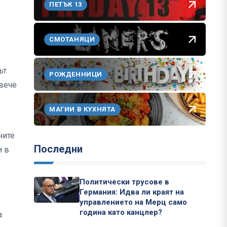
ПЕТЪК 13
СМОТАНЯЦИ
ът
РОЖДЕННИЦИ
-вече
МАГИИ В КУХНЯТА
ните
Последни
и в
Политически трусове в
Германия: Идва ли краят на
управлението на Мерц само
година като канцлер?
а