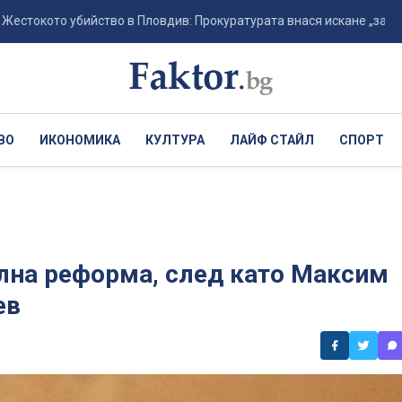
то убийство в Пловдив: Прокуратурата внася искане „задържане по
ВО
ИКОНОМИКА
КУЛТУРА
ЛАЙФ СТАЙЛ
СПОРТ
лна реформа, след като Максим
ев