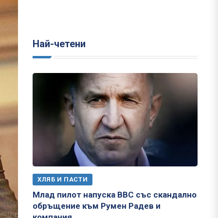
Най-четени
ХЛЯБ И ПАСТИ
Млад пилот напуска ВВС със скандално
обръщение към Румен Радев и
компания