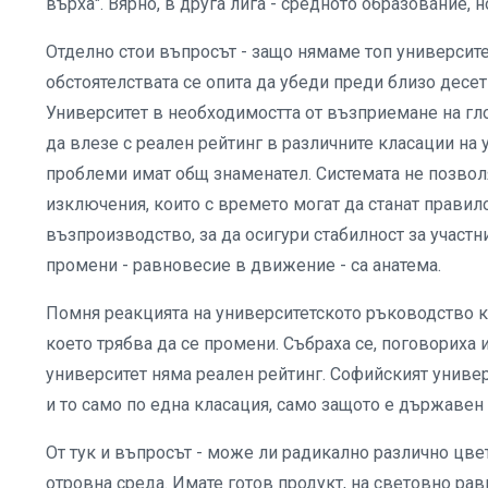
върха". Вярно, в друга лига - средното образование, 
Отделно стои въпросът - защо нямаме топ университет
обстоятелствата се опита да убеди преди близо дес
Университет в необходимостта от възприемане на гло
да влезе с реален рейтинг в различните класации на у
проблеми имат общ знаменател. Системата не позволя
изключения, които с времето могат да станат правил
възпроизводство, за да осигури стабилност за участн
промени - равновесие в движение - са анатема.
Помня реакцията на университетското ръководство кат
което трябва да се промени. Събраха се, поговориха и
университет няма реален рейтинг. Софийският универ
и то само по една класация, само защото е държавен
От тук и въпросът - може ли радикално различно цве
отровна среда. Имате готов продукт, на световно рав