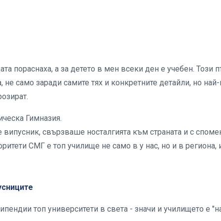
та пораснаха, а за детето в мен всеки ден е учебен. Този п
, не само заради самите тях и конкретните детайли, но най
розират.
ическа Гимназия.
 е випусник, свързваше носталгията към страната и с споме
ритети СМГ е топ училище не само в у нас, но и в региона, 
пусниците
типендии топ университети в света - значи и училището е "н