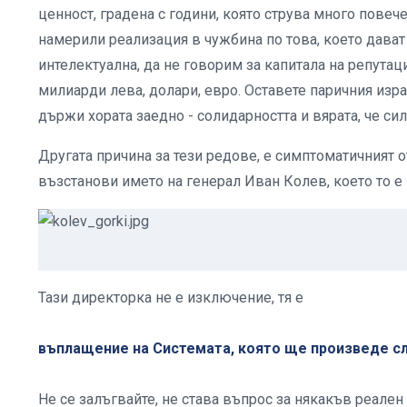
ценност, градена с години, която струва много повеч
намерили реализация в чужбина по това, което дават
интелектуална, да не говорим за капитала на репутаци
милиарди лева, долари, евро. Оставете паричния изра
държи хората заедно - солидарността и вярата, че си
Другата причина за тези редове, е симптоматичният о
възстанови името на генерал Иван Колев, което то е
Тази директорка не е изключение, тя е
въплащение на Системата, която ще произведе с
Не се залъгвайте, не става въпрос за някакъв реале