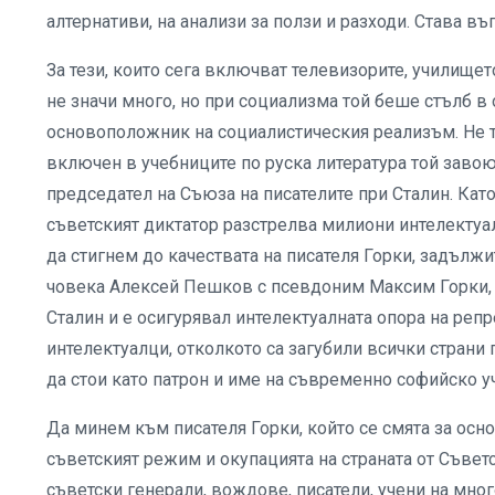
алтернативи, на анализи за ползи и разходи. Става въ
За тези, които сега включват телевизорите, училище
не значи много, но при социализма той беше стълб в 
основоположник на социалистическия реализъм. Не т
включен в учебниците по руска литература той завою
председател на Съюза на писателите при Сталин. Като
съветският диктатор разстрелва милиони интелектуа
да стигнем до качествата на писателя Горки, задълж
човека Алексей Пешков с псевдоним Максим Горки, к
Сталин и е осигурявал интелектуалната опора на репре
интелектуалци, отколкото са загубили всички страни 
да стои като патрон и име на съвременно софийско 
Да минем към писателя Горки, който се смята за ос
съветският режим и окупацията на страната от Съветс
съветски генерали, вождове, писатели, учени на мно