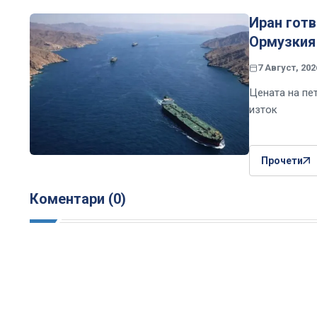
Иран готв
Ормузкия
7 Август, 202
Цената на пе
изток
Прочети
Коментари (0)