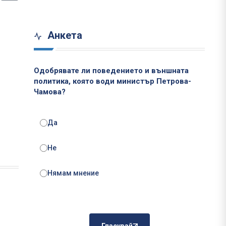
Анкета
Одобрявате ли поведението и външната
политика, която води министър Петрова-
Чамова?
Да
Не
Нямам мнение