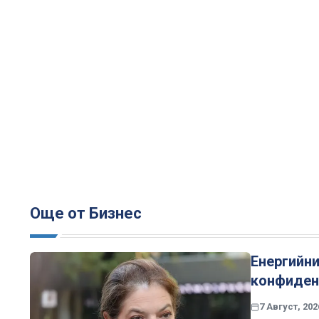
Още от Бизнес
Енергийни
конфиден
7 Август, 202