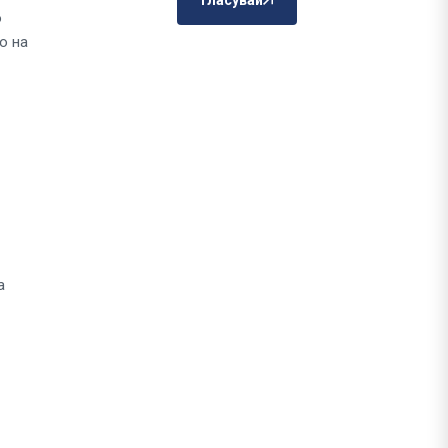
Гласувай
о
о на
а