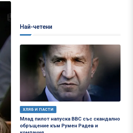
Най-четени
ХЛЯБ И ПАСТИ
Млад пилот напуска ВВС със скандално
обръщение към Румен Радев и
компания