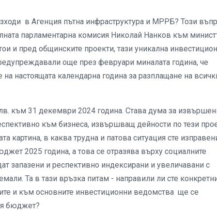
азходи в Агенция пътна инфраструктура и МРРБ? Този въп
налната парламентарна комисия Николай Нанков към минис
ои и пред общинските проекти, тази уникална инвестицио
предупреждавали още през февруари миналата година, че
те на настоящата календарна година за разплащане на всичк
 лв. към 31 декември 2024 година. Става дума за извършен
еспективно към бизнеса, извършващ дейности по тези прое
ата картина, в каква трудна и патова ситуация сте изправен
юджет 2025 година, а това се отразява върху социалните
ъдат запазени и респективно индексирани и увеличавани с
мали. Та в тази връзка питам - направили ли сте конкретн
ните и към основните инвестиционни ведомства ще се
ия бюджет?