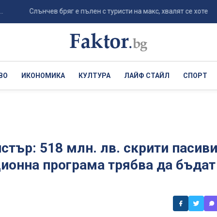
Слънчев бряг е пълен с туристи на макс, хвалят се хотелиери...
ВО
ИКОНОМИКА
КУЛТУРА
ЛАЙФ СТАЙЛ
СПОРТ
тър: 518 млн. лв. скрити пасив
ионна програма трябва да бъдат