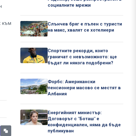
социалните мрежи
н
х към
Слънчев бряг е пълен с туристи
на макс, хвалят се хотелиери
Спортните рекорди, които
граничат с невъзможното: ще
бъдат ли някога подобрени?
Форбс: Американски
пенсионери масово се местят в
Албания
Енергийният министър:
Договорът с "Боташ" е
конфиденциален, няма да бъде
публикуван