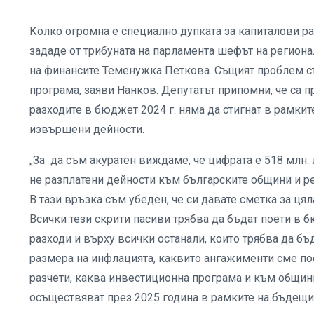
Колко огромна е специално дупката за капиталови р
зададе от трибуната на парламента шефът на регио
на финансите Теменужка Петкова. Същият проблем ст
програма, заяви Нанков. Депутатът припомни, че са 
разходите в бюджет 2024 г. няма да стигнат в рамки
извършени дейности.
„За да съм акуратен виждаме, че цифрата е 518 млн.
не разплатени дейности към българските общини и р
В тази връзка съм убеден, че си давате сметка за цял
Всички тези скрити пасиви трябва да бъдат поети в б
разходи и върху всички останали, които трябва да б
размера на инфлацията, каквито ангажименти сме пое
разчети, каква инвестиционна програма и към общи
осъществяват през 2025 година в рамките на бъдещ