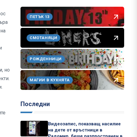
рос
ПЕТЪК 13
търа
нна
СМОТАНЯЦИ
и
РОЖДЕННИЦИ
и, но
кти.
МАГИИ В КУХНЯТА
и.
Последни
ите
Видеозапис, показващ насилие
на дете от връстници в
Радомир, беше разпространен в