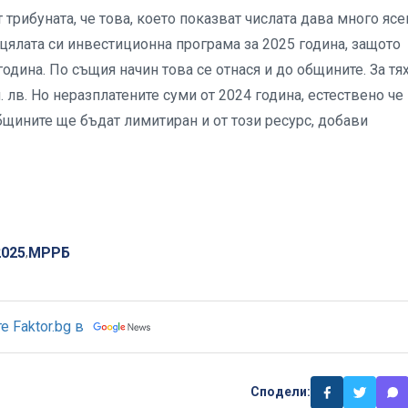
рибуната, че това, което показват числата дава много ясе
цялата си инвестиционна програма за 2025 година, защото
година. По същия начин това се отнася и до общините. За тя
лв. Но неразплатените суми от 2024 година, естествено че
общините ще бъдат лимитиран и от този ресурс, добави
025
МРРБ
,
 Faktor.bg в
Сподели: