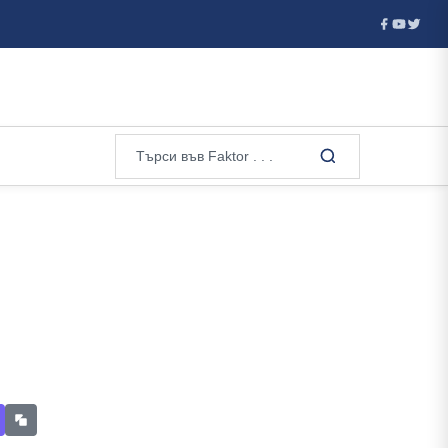
Спортните рекорди, които граничат с невъзможното: ще бъдат
и