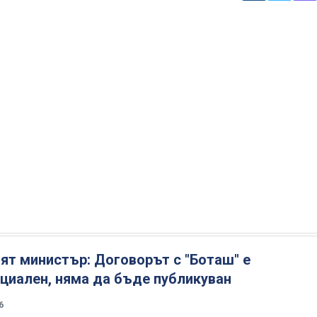
ят министър: Договорът с "Боташ" е
циален, няма да бъде публикуван
6