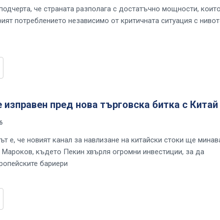
подчерта, че страната разполага с достатъчно мощности, коит
рият потреблението независимо от критичната ситуация с нивот
 изправен пред нова търговска битка с Китай
6
ът е, че новият канал за навлизане на китайски стоки ще минав
и Мароков, където Пекин хвърля огромни инвестиции, за да
ропейските бариери