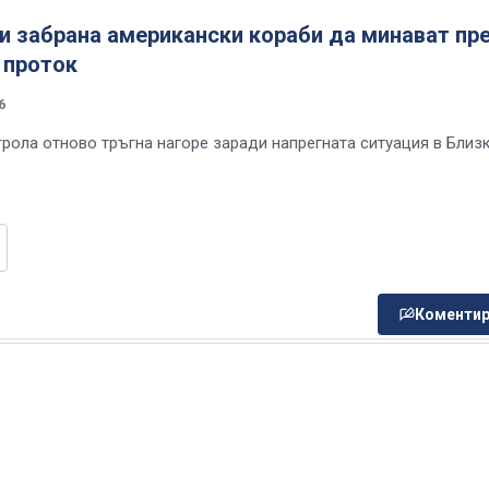
и забрана американски кораби да минават пр
 проток
6
трола отново тръгна нагоре заради напрегната ситуация в Близ
Коментир