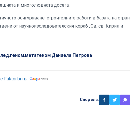
спешната и многолюдната досега.
ичното осигуряване, строителните работи в базата на стран
твени от научноизследователския кораб „Св. св. Кирил и
лед
геном
метагеном
Даниела Петрова
,
,
,
,
 Faktor.bg в
Сподели: