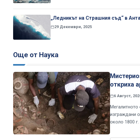
„Ледникът на Страшния съд“ в Анта
29 Декември, 2025
Още от Наука
Мистериоз
откриха а
6 Август, 202
Мегалитното 
изграждани о
около 1800 г. 