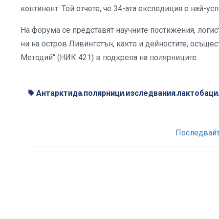
континент. Той отчете, че 34-ата експедиция е най-у
На форума се представят научните постижения, логист
ни на остров Ливингстън, както и дейностите, осъщес
Методий“ (НИК 421) в подкрепа на полярниците.
Антарктида
полярници
изследвания
лактобаци
,
,
,
Последвайте