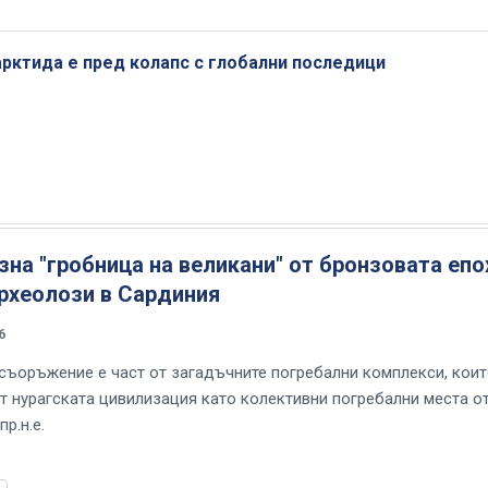
рктида е пред колапс с глобални последици
на "гробница на великани" от бронзовата епо
рхеолози в Сардиния
6
съоръжение е част от загадъчните погребални комплекси, коит
т нурагската цивилизация като колективни погребални места о
пр.н.е.