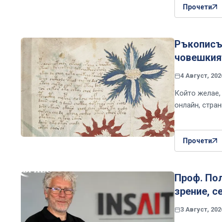
Прочети
Ръкописът
човешкият
4 Август, 202
Който желае,
онлайн, стра
Прочети
Проф. По
зрение, с
3 Август, 202