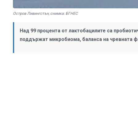
Остров Ливингстън, снимка: БГНЕС
Над 99 процента от лактобацилите са пробиотичн
поддържат микробиома, баланса на чревната ф