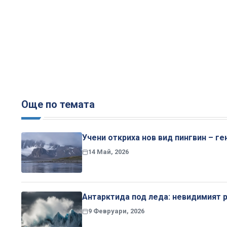
Още по темата
Учени откриха нов вид пингвин – г
14 Май, 2026
Антарктида под леда: невидимият 
9 Февруари, 2026