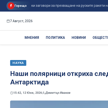
Шикорски заговори за прехващане на руските ракети над Украй
Горещо
7 Август, 2026
МНЕНИЯ
ПОЛИТИКА
НОВИНИ
ОБЩЕСТ
НАУКА
Наши полярници откриха след
Антарктида
15:42, 12 Юни, 2026
Димитър Иванов