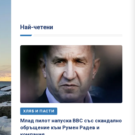
Най-четени
ХЛЯБ И ПАСТИ
Млад пилот напуска ВВС със скандално
обръщение към Румен Радев и
компания