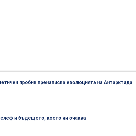
енетичен пробив пренаписва еволюцията на Антарктида
релеф и бъдещето, което ни очаква