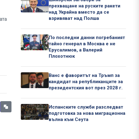
прехващане на руските ракети
над Украйна вместо да се
взривяват над Полша
ата
По последни данни погребаният
тайно генерал в Москва е не
Ерусалимов, а Валерий
Плохотнюк
Ванс е фаворитът на Тръмп за
кандидат на републиканците за
президентския вот през 2028 г.
Испанските служби разследват
подготовка за нова миграционна
вълна към Сеута