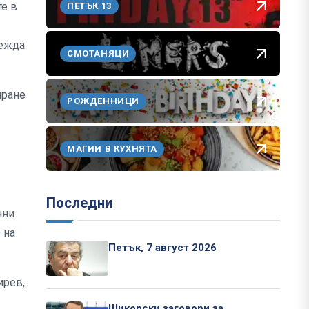
те в
ПЕТЪК 13
вежда
СМОТАНЯЦИ
иране
РОЖДЕННИЦИ
МАГИИ В КУХНЯТА
Последни
чни
 на
Петък, 7 август 2026
ирев,
Шикорски заговори за