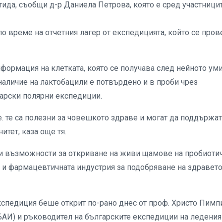
тида, съобщи д-р Даниела Петрова, която е сред участници
по време на отчетния лагер от експедицията, който се про
нформация на клетката, която се получава след нейното ум
 наличие на лактобацили е потвърдено и в проби чрез
арски полярни експедиции.
 е. те са полезни за човешкото здраве и могат да поддържат
тет, каза още тя.
 и възможности за откриване на живи щамове на пробиоти
та и фармацевтичната индустрия за подобряване на здравето
експедиция беше открит по-рано днес от проф. Христо Пимп
(БАИ) и ръководител на българските експедиции на ледения