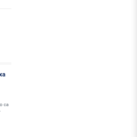
ха
о са
т