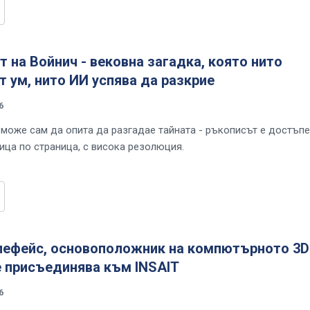
 на Войнич - вековна загадка, която нито
 ум, нито ИИ успява да разкрие
6
 може сам да опита да разгадае тайната - ръкописът е достъп
ница по страница, с висока резолюция.
лефейс, основоположник на компютърното 3D
е присъединява към INSAIT
6