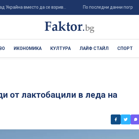
на вместо да се взрив...
По последни данни погребаният та
ВО
ИКОНОМИКА
КУЛТУРА
ЛАЙФ СТАЙЛ
СПОРТ
и от лактобацили в леда на