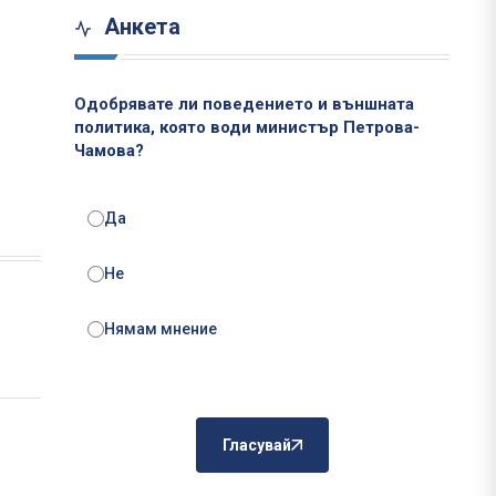
Анкета
Одобрявате ли поведението и външната
политика, която води министър Петрова-
Чамова?
Да
Не
Нямам мнение
Гласувай