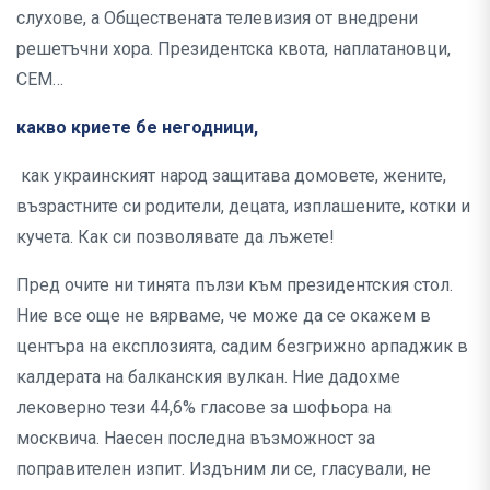
слухове, а Обществената телевизия от внедрени
решетъчни хора. Президентска квота, наплатановци,
СЕМ…
какво криете бе негодници,
как украинският народ защитава домовете, жените,
възрастните си родители, децата, изплашените, котки и
кучета. Как си позволявате да лъжете!
Пред очите ни тинята пълзи към президентския стол.
Ние все още не вярваме, че може да се окажем в
центъра на експлозията, садим безгрижно арпаджик в
калдерата на балканския вулкан. Ние дадохме
лековерно тези 44,6% гласове за шофьора на
москвича. Наесен последна възможност за
поправителен изпит. Издъним ли се, гласували, не