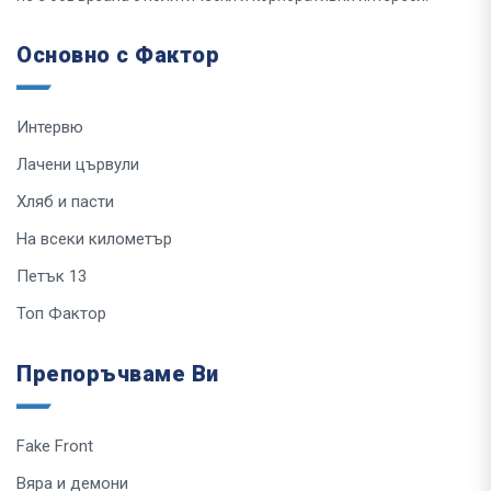
Основно с Фактор
Интервю
Лачени цървули
Хляб и пасти
На всеки километър
Петък 13
Топ Фактор
Препоръчваме Ви
Fake Front
Вяра и демони