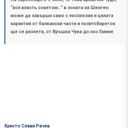
“вся власть советом…” в зоната на Шенген
може да завърши само с експлозия и цялата
карантия от балкански части и политсбиреток
ще се разлети, от Връшка Чука до нос Емине
Христо Слави Рачев