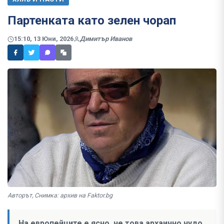
Партенката като зелен чорап
15:10, 13 Юни, 2026
Димитър Иванов
Авторът, Снимка: архив на Faktor.bg
На европейците е ясно, че това архаично чудо,