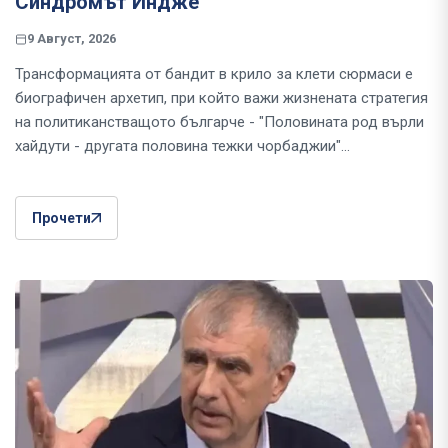
Синдромът Индже
9 Август, 2026
Трансформацията от бандит в крило за клети сюрмаси е
биографичен архетип, при който важи жизнената стратегия
на политиканстващото българче - "Половината род върли
хайдути - другата половина тежки чорбаджии"...
Прочети