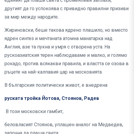
единият да плаши света с променливи заплахи,
другият да го успокоява с привидно правилни призиви
за мир между народите..
Жириновски, беше такова ядрено плашило, но вместо
ядрен синтез и мечтаната атомна манатарка над
Англия, взе та пукна и умря с отворена уста. На
рускоазиатския терен наблюдаваме и малко, и голямо
рокадо, против всякакви правила, и властта се озова в
ръцете на най-калпавия цар на московията.
В българския политически живот, е внедрена
руската тройка Йотова, Стоянов, Радев
В този московски гамбит,
беловласият Стоянов, уплашен аналог на Медведев,
започна да плаши света.