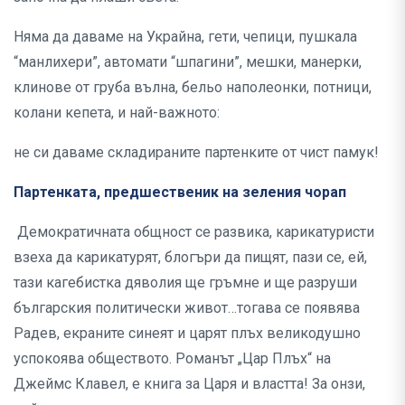
Няма да даваме на Украйна, гети, чепици, пушкала
“манлихери”, автомати “шпагини”, мешки, манерки,
клинове от груба вълна, бельо наполеонки, потници,
колани кепета, и най-важното:
не си даваме складираните партенките от чист памук!
Партенката, предшественик на зеления чорап
Демократичната общност се развика, карикатуристи
взеха да карикатурят, блогъри да пищят, пази се, ей,
тази кагебистка дяволия ще гръмне и ще разруши
българския политически живот…тогава се появява
Радев, екраните синеят и царят плъх великодушно
успокоява обществото. Романът „Цар Плъх“ на
Джеймс Клавел, е книга за Царя и властта! За онзи,