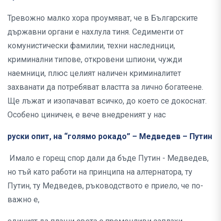
Тревожно малко хора проумяват, че в Българските
държавни органи е нахлула тиня. Седименти от
комунистически фамилии, техни наследници,
криминални типове, откровени шпиони, чужди
наемници, плюс целият наличен криминалитет
захванати да потребяват властта за лично богатеене.
Ще лъжат и изопачават всичко, до което се докоснат.
Особено циничен, е вече внедреният у нас
руски опит, на “голямо рокадо” – Медведев – Путин
Имало е горещ спор дали да бъде Путин - Медведев,
но тъй като работи на принципа на алтернатора, ту
Путин, ту Медведев, ръководството е приело, че по-
важно е,