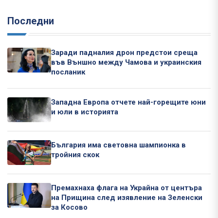
Последни
Заради падналия дрон предстои среща
във Външно между Чамова и украинския
посланик
Западна Европа отчете най-горещите юни
и юли в историята
България има световна шампионка в
тройния скок
Премахнаха флага на Украйна от центъра
на Прищина след изявление на Зеленски
за Косово