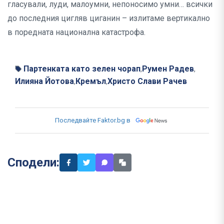
гласували, луди, малоумни, непоносимо умни… всички
до последния цигляв циганин – излитаме вертикално
в поредната национална катастрофа.
Партенката като зелен чорап
Румен Радев
,
,
Илияна Йотова
Кремъл
Христо Слави Рачев
,
,
Последвайте Faktor.bg в
Сподели: