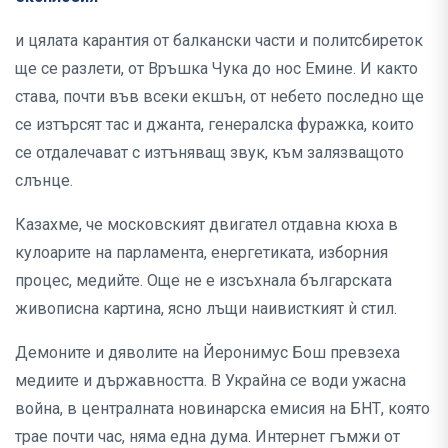
и цялата карантия от балкански части и политсбиреток
ще се разлети, от Връшка Чука до нос Емине. И както
става, почти във всеки екшън, от небето последно ще
се изтърсят тас и джанта, генералска фуражка, които
се отдалечават с изтъняващ звук, към залязващото
слънце.
Казахме, че московският двигател отдавна кюха в
кулоарите на парламента, енергетиката, изборния
процес, медийте. Още не е изсъхнала българската
живописна картина, ясно лъщи наивисткият ѝ стил.
Демоните и дяволите на Йеронимус Бош превзеха
медиите и държавността. В Украйна се води ужасна
война, в централната новинарска емисия на БНТ, която
трае почти час, няма една дума. Интернет гъмжи от