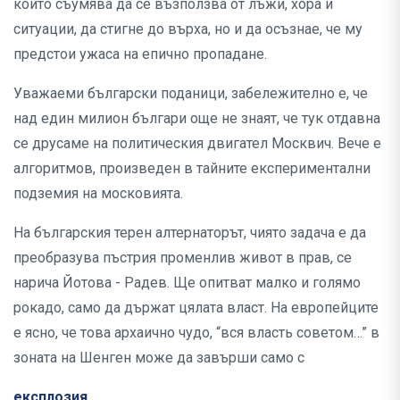
който съумява да се възползва от лъжи, хора и
ситуации, да стигне до върха, но и да осъзнае, че му
предстои ужаса на епично пропадане.
Уважаеми български поданици, забележително е, че
над един милион българи още не знаят, че тук отдавна
се друсаме на политическия двигател Москвич. Вече е
алгоритмов, произведен в тайните експериментални
подземия на московията.
На българския терен алтернаторът, чиято задача е да
преобразува пъстрия променлив живот в прав, се
нарича Йотова - Радев. Ще опитват малко и голямо
рокадо, само да държат цялата власт. На европейците
е ясно, че това архаично чудо, “вся власть советом…” в
зоната на Шенген може да завърши само с
експлозия