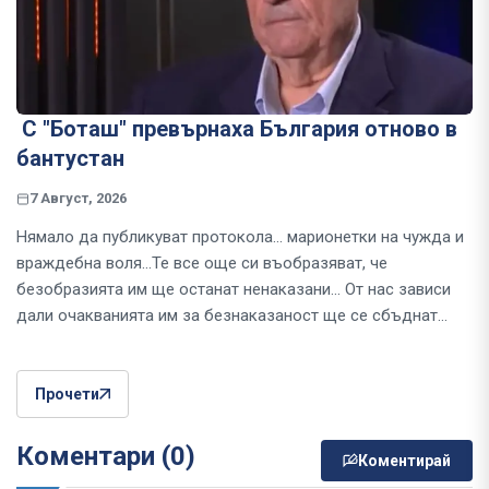
С "Боташ" превърнаха България отново в
бантустан
7 Август, 2026
Нямало да публикуват протокола... марионетки на чужда и
враждебна воля...Те все още си въобразяват, че
безобразията им ще останат ненаказани... От нас зависи
дали очакванията им за безнаказаност ще се сбъднат...
Прочети
Коментари (0)
Коментирай